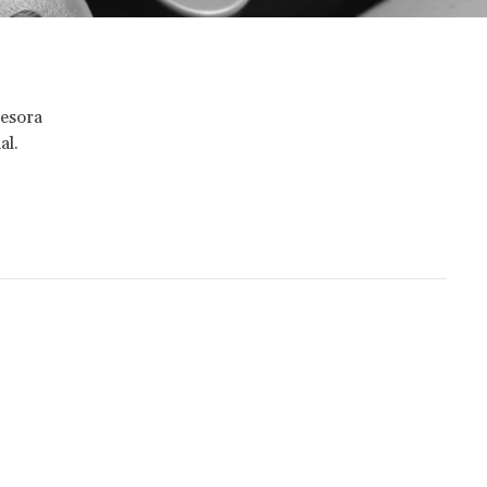
sesora
al.