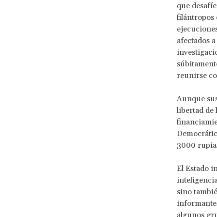
que desafíe
filántropos
ejecuciones
afectados a
investigaci
súbitamente
reunirse co
Aunque sus 
libertad de
financiamie
Democrático
3000 rupia
El Estado i
inteligenci
sino tambié
informantes
algunos gru