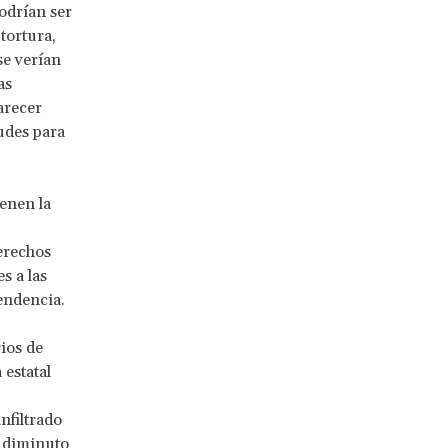
odrían ser
tortura,
se verían
as
arecer
udes para
enen la
erechos
s a las
endencia.
ios de
 estatal
nfiltrado
n diminuto