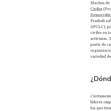
Muchas de 
Civiles
(Peo
Democrátic
Pradesh sob
APCLC), por
civiles en 
activistas.
partir de c
organizacio
variedad de
¿Dónde
Ciertament
líderes emp
los que tie