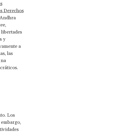
es
os Derechos
 Andhra
ee,
libertades
s y
ivamente a
as, las
una
ráticos.
to. Los
n embargo,
tividades