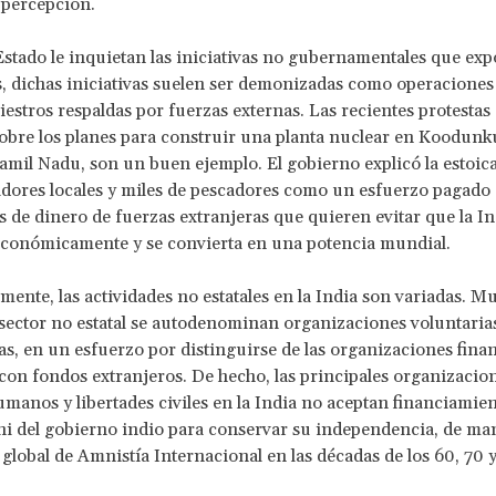
a percepción.
stado le inquietan las iniciativas no gubernamentales que ex
s, dichas iniciativas suelen ser demonizadas como operaciones
iestros respaldas por fuerzas externas. Las recientes protestas
bre los planes para construir una planta nuclear en Koodunku
amil Nadu, son un buen ejemplo. El gobierno explicó la estoica
adores locales y miles de pescadores como un esfuerzo pagado 
as de dinero de fuerzas extranjeras que quieren evitar que la In
económicamente y se convierta en una potencia mundial.
ente, las actividades no estatales en la India son variadas. M
 sector no estatal se autodenominan organizaciones voluntaria
s, en un esfuerzo por distinguirse de las organizaciones fina
 con fondos extranjeros. De hecho, las principales organizacio
manos y libertades civiles en la India no aceptan financiamie
ni del gobierno indio para conservar su independencia, de ma
ca global de Amnistía Internacional en las décadas de los 60, 70 