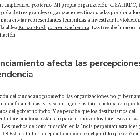
e implican al gobierno. Mi propia organización, el SAHRDC, 
ayuda de tres grandes organizacione
s
financiadas por donador
 para enviar representantes femeninas a investigar la violació
la aldea
Kunan-Poshpora en Cachemira
. Las tres declinaron 
itación.
anciamiento afecta las percepcione
endencia
sión del ciudadano promedio, las organizaciones no gubernam
 bien financiadas, ya sea por agencias internacionales o por l
os del gobierno indio. Y se percibe que los destinatarios del
nto internacional están ahí para promover los intereses de las
. Los medios de comunicación en la India perpetúan esta idea y
del Estado indio, independientemente del partido que esté en 