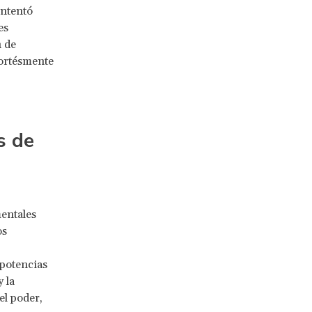
intentó
es
n de
cortésmente
s de
entales
os
 potencias
 la
el poder,