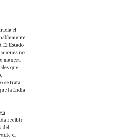
hacia el
obablemente
d
. El Estado
zaciones no
de manera
tales que
,
 se trata
ue la India
ign
da recibir
 del
ante el