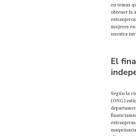
en temas qu
obtener la 
extranjeros
mujeres en 
nuestra inv
El fin
indep
Según la vi
(ONG) están
departament
financiamie
extranjeras
maquinaria 