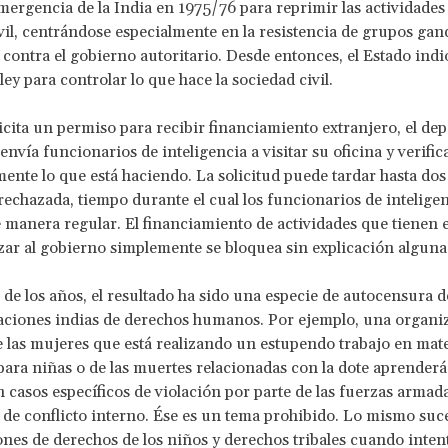
mergencia de la India en 1975/76 para reprimir las actividades 
vil, centrándose especialmente en la resistencia de grupos ga
 contra el gobierno autoritario. Desde entonces, el Estado indi
 ley para controlar lo que hace la sociedad civil.
licita un permiso para recibir financiamiento extranjero, el d
nvía funcionarios de inteligencia a visitar su oficina y verific
nte lo que está haciendo. La solicitud puede tardar hasta dos
rechazada, tiempo durante el cual los funcionarios de inteligen
e manera regular. El financiamiento de actividades que tienen e
ar al gobierno simplemente se bloquea sin explicación alguna
 de los años, el resultado ha sido una especie de autocensura d
aciones indias de derechos humanos. Por ejemplo, una organi
 las mujeres que está realizando un estupendo trabajo en mate
ara niñas o de las muertes relacionadas con la dote aprenderá
n casos específicos de violación por parte de las fuerzas armad
 de conflicto interno. Ése es un tema prohibido. Lo mismo suc
nes de derechos de los niños y derechos tribales cuando inten