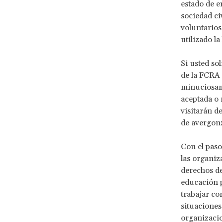
estado de e
sociedad ci
voluntarios
utilizado la
Si usted so
de la FCRA e
minuciosame
aceptada o 
visitarán d
de avergonz
Con el paso
las organiz
derechos de
educación p
trabajar co
situaciones
organizacio