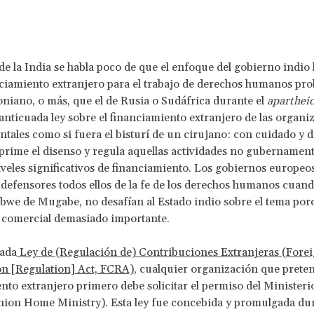
de la India se habla poco de que el enfoque del gobierno indio 
ciamiento extranjero para el trabajo de derechos humanos pr
oniano, o más, que el de Rusia o Sudáfrica durante el
aparthei
 anticuada ley sobre el financiamiento extranjero de las organi
ales como si fuera el bisturí de un cirujano: con cuidado y 
uprime el disenso y regula aquellas actividades no gubernamen
veles significativos de financiamiento. Los gobiernos europeos
defensores todos ellos de la fe de los derechos humanos cuando
bwe de Mugabe, no desafían al Estado indio sobre el tema porq
 comercial demasiado importante.
mada
Ley de (Regulación de) Contribuciones Extranjeras (Fore
on [Regulation] Act, FCRA)
, cualquier organización que preten
nto extranjero primero debe solicitar el permiso del Ministerio
nion Home Ministry). Esta ley fue concebida y promulgada dur