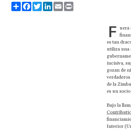
Share
Facebook
Twitter
LinkedIn
Email
Print
F
uera 
finan
es tan drac
utiliza una
gubernament
incisiva, s
gozan de ni
verdaderos 
de la Zimba
es un socio
Bajo la lla
Contributi
financiamie
Interior (U