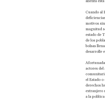
alienta est
Cuando al E
deficiencia
motivos sin
magnitud so
estado de T
de los pobl
bolsas llen
desarrolle 
Afortunadam
actores del
comunitaria
el Estado o
derechos hu
extranjero 
a la políti