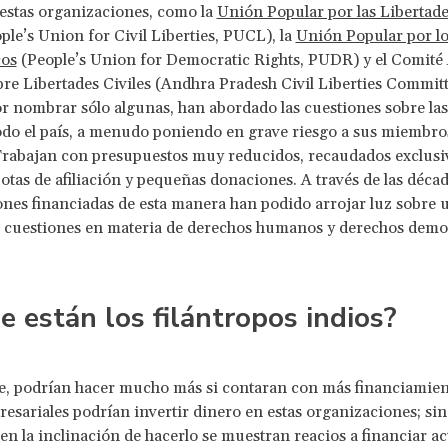
estas organizaciones, como la
Unión Popular por las Libertad
ple’s Union for Civil Liberties, PUCL), la
Unión Popular por l
os
(People’s Union for Democratic Rights, PUDR) y el Comité
re Libertades Civiles (Andhra Pradesh Civil Liberties Committ
 nombrar sólo algunas, han abordado las cuestiones sobre las 
todo el país, a menudo poniendo en grave riesgo a sus miembro
 Trabajan con presupuestos muy reducidos, recaudados exclus
uotas de afiliación y pequeñas donaciones. A través de las décad
nes financiadas de esta manera han podido arrojar luz sobre 
 cuestiones en materia de derechos humanos y derechos democ
 están los filántropos indios?
e, podrían hacer mucho más si contaran con más financiamien
resariales podrían invertir dinero en estas organizaciones; si
nen la inclinación de hacerlo se muestran reacios a financiar ac