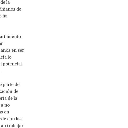
de la
ndhianos de
o ha
epartamento
ar
 años en ser
cia lo
l potencial
.
e parte de
zación de
ria de la
 a no
as en
ede con las
tan trabajar