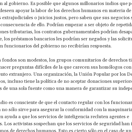
n al gobierno. Es posible que algunos millonarios indios que p
 deseen apoyar la labor de los derechos humanos en materia de 
 extrajudiciales o juicios justos, pero saben que sus negocios 
 consecuencia de ello. Podrían empezar a ser objeto de repetid
ones tributarias, los contratos gubernamentales podrían desap
, los préstamos bancarios les podrían ser negados y las solicit
n funcionarios del gobierno no recibirían respuesta.
fondos son modestos, los grupos comunitarios de derechos ti
 hacer preguntas difíciles de la que carecen sus homólogos con
nto extranjero. Una organización, la Unión Popular por los D
s, incluso tiene la política de no aceptar donaciones superiore
s de una sola fuente como una manera de garantizar su indep
ndio es consciente de que el contacto regular con los funcionar
a no sólo sirve para asegurar la conformidad con la maquinaria
n ayuda a que los servicios de inteligencia recluten agentes e
. Los activistas sospechan que los servicios de seguridad han i
pos de derechos humanos. Esto es cierto sólo en el caso de u