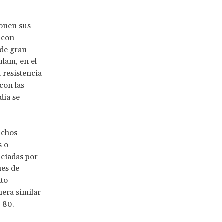
ponen sus
 con
 de gran
lam, en el
 resistencia
con las
dia se
uchos
s o
nciadas por
nes de
nto
nera similar
y 80.