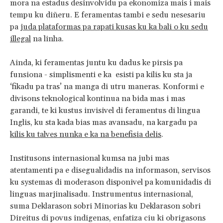
mora na estadus desinvolvidu pa ekonomiza mais i mais
tempu ku diñeru. E feramentas tambi e sedu nesesariu
pa
juda plataformas pa rapati kusas ku ka bali o ku sedu
illegal
na linha.
Ainda, ki feramentas juntu ku dadus ke pirsis pa
funsiona - simplismenti e ka esisti pa kilis ku sta ja
‘fikadu pa tras’ na manga di utru maneras. Konformi e
divisons teknological kontinua na bida mas i mas
garandi, te ki kustus invisivel di feramentus di lingua
Inglis, ku sta kada bias mas avansadu, na kargadu pa
kilis ku talves nunka e ka na benefisia delis
.
Institusons internasional kumsa na jubi mas
atentamenti pa e disegualidadis na informason, servisos
ku systemas di moderason disponivel pa komunidadis di
linguas marjinalisadu. Instrumentus internasional,
suma Deklarason sobri Minorias ku Deklarason sobri
Direitus di povus indigenas, enfatiza ciu ki obrigasons