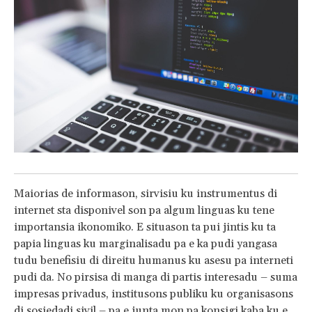
Maiorias de informason, sirvisiu ku instrumentus di
internet sta disponivel son pa algum linguas ku tene
importansia ikonomiko. E situason ta pui jintis ku ta
papia linguas ku marginalisadu pa e ka pudi yangasa
tudu benefisiu di direitu humanus ku asesu pa interneti
pudi da. No pirsisa di manga di partis interesadu – suma
impresas privadus, institusons publiku ku organisasons
di sosiedadi sivil – pa e junta mon pa konsigi kaba ku e