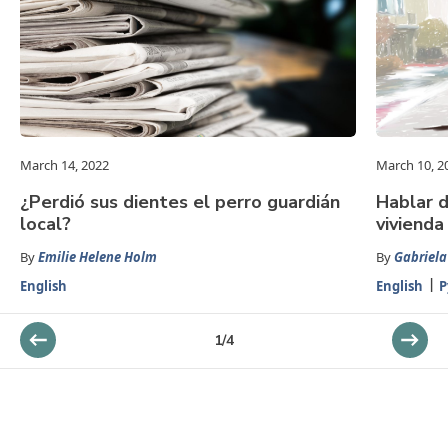
March 14, 2022
March 10, 2
¿Perdió sus dientes el perro guardián
Hablar d
local?
vivienda
By
Emilie Helene Holm
By
Gabriela
English
English
Р
1
/
4