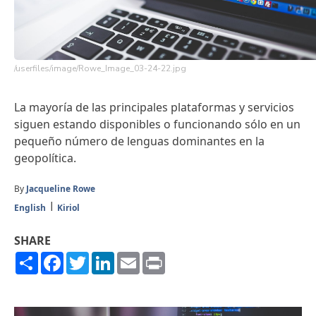
/userfiles/image/Rowe_Image_03-24-22.jpg
La mayoría de las principales plataformas y servicios
siguen estando disponibles o funcionando sólo en un
pequeño número de lenguas dominantes en la
geopolítica.
By
Jacqueline Rowe
English
Kiriol
SHARE
Share
Facebook
Twitter
LinkedIn
Email
Print