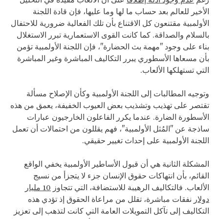
الأخير للعالم بعد حساب ما لها وما عليها، فإن قادة اللجنة
الأولمبية مقتنعون كل الاقتناع بأن تلك الفعالية ضرورية للاحتفال
بالسلام والصداقة. كما كانت القوى الاستعمارية تبرر الاستغلال
بناء على وجود "مهمة بث الحضارة"، فإن اللجنة الأولمبية تؤمن
بأن مسعاها الأسطوري يبرر التكاليف المباشرة وغير المباشرة
التي تستهلكها الألعاب.
وتوجيه المطالبات إلى اللجنة الأولمبية وكأن الإصلاح مسألة
تقتصر على تهذيب وتشذيب بعض العيوب الخفيفة، يعمق من هذه
الأسطورة الضارة. عندما يكرر الفاعلون الخارجيون عبارات
ساذجة عن "المُثل الأولمبية"، فهم يقللون من احتمالات أن تعمل
اللجنة الأولمبية على إحداث تغيير حقيقي.
المشكلة الثانية هي أن قبول الأساطير الأولمبية يخفي الواقع
القائم، بأن انتهاكات حقوق الإنسان جزء لا يتجزأ من نسيج
الألعاب. فالتكاليف الرهيبة للاستضافة، التي تتجاوز
10 مليار
دولار
نفقات مباشرة، تقلل من مراعاة الحقوق إذ تؤدي هذه
التكاليف إلى تآكل التمويلات العامة التي كانت لتذهب إلى تعزيز