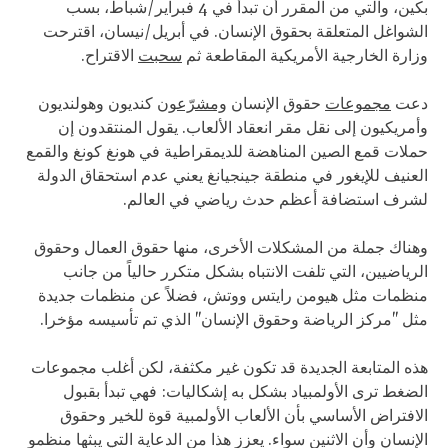
بكين، والتي من المقرر أن تبدأ في 4 فبراير/شباط، بسب
الشواغل المتعلقة بحقوق الإنسان. في أبريل/نيسان، اقترحت
وزارة الخارجية الأمريكية المقاطعة ثم
سحبت
الاقتراح.
دعت
مجموعات
حقوق الإنسان
ومشرّعون
كنديون وهولنديون
وأمريكيون إلى نقل مقر انعقاد الألعاب. يقول المنتقدون إن
حملات قمع الصين المناهضة للديمقراطية في هونغ كونغ والقمع
العنيف للإيغور في منطقة جينجيانغ يعني عدم استحقاق الدولة
لشرف استضافة أعظم حدث رياضي في العالم.
وهناك جملة من المشكلات الأخرى، منها حقوق العمال وحقوق
الرياضيين، التي تلفت الانتباه بشكل متكرر حالياً من جانب
منظمات مثل هيومن رايتس ووتش، فضلاً عن منظمات جديدة
مثل "مركز الرياضة وحقوق الإنسان" الذي تم تأسيسه مؤخرا.
هذه المتابعة الجديدة قد تكون غير مكثفة، لكن أغلب مجموعات
الضغط ترى الأولمبياد بشكل به إشكاليات: فهي تبدأ بقبول
الافتراض الأساسي بأن الألعاب الأولمبية قوة للخير وحقوق
الإنسان وأن الاثنين سواء. يعزز هذا من الدعاية التي يبثها منظمو