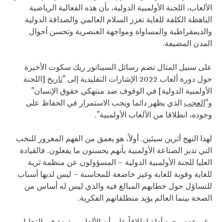
الألعاب، اللجنة الأولمبية الدولية، بأن هذه الفعالية الرياضية
الباهظة الكلفة للغاية تعزز السلام العالمي والصداقة الدولية
والديمقراطية والمساواة ومواجهة العنصرية وتحسن أحوال
المدن المضيفة.
على سبيل المثال تضم رسائل السيناتور ريك سكوت الأخيرة
حول دورة ألعاب 2022 الإشارات التقليدية إلى "
تاريخ
[اللجنة
الأولمبية الدولية] في الوقوف ضد منتهكي حقوق الإنسان"
و"
العجب
الذي يظهر دائما ويجب الاستمرار في الحفاظ على
وجوده، انطلاقا من الألعاب الأولمبية".
لهذا النهج أثرين سيئين. أولاً، هو يعمق من الفهم المغرور للنخب
التي تدير الصناعة الأولمبية بأنهم يحسنون ما يفعلون. فالقيادة
العليا للجنة الأولمبية الدولية – المسؤولون عن منظمة ثرية
للغاية وقوية للغاية وغير خاضعة للمحاسبة – ليس لديها أسباب
للتساؤل حول خطابهم المبالغ فيه والذي ليس له أساس من
الصحة بينما العالم يؤيد منطلقاتهم الفكرية.
رغم
عدم وجود أدلة إطلاقاً
على أن الألعاب مفيدة في التحليل