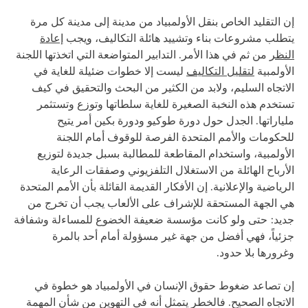
إن التقليد الخاص بنقل الأولمبياد من مدينة إلى مدينة كل مرة
يتطلب مشروعات بناء وتشييد هائلة التكاليف، ويجب
إعادة
النظر
من ثم في هذا الأمر. التدابير المتواضعة التي اتخذتها اللجنة
الأولمبية
لتقليل التكاليف
ليست إلا خطوات ضئيلة للغاية في
الاتجاه السليم، ولابد من الكثير من البحث والتحقيق في كيف
تستخدم هذه النخبة الصغيرة للغاية سلطاتها وتوزع وتستثمر
ملياراتها. الجدل حول دورة طوكيو ودورة بكين أمر يتيح
للحكومات والأمم المتحدة الفرصة للوقوف أمام اللجنة
الأولمبية، واستخدام المقاطعة للمطالبة بسبل جديدة لتوزيع
الأرباح الهائلة من الاستغلال التلفزيوني وصفقات الرعاية
الرياضية والإعلانية. إن الأفكار القديمة القائلة بأن الأمم المتحدة
هي الجهة المستحقة للإشراف على الألعاب يجب أن تخرج من
جديد: حتى ولو كانت مؤسسة ضعيفة الخضوع للمساءلة وشفافة
جزئياً، فهي أفضل من جهة غير مسؤولة أمام أحد بالمرة
وغرورها بلا حدود.
إن تصاعد ضغوط حقوق الإنسان في الأولمبياد هو خطوة في
الاتجاه الصحيح. فالخطر يتمثل أنه في التهوين من شأن المهمة