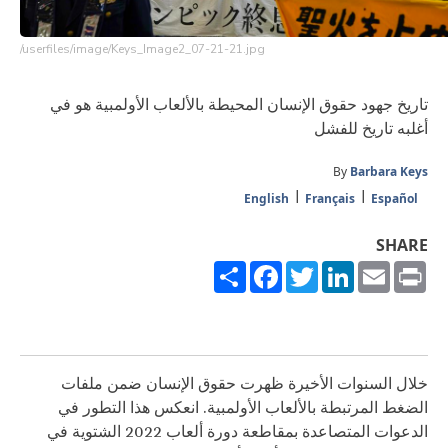
/userfiles/image/Keys_Image2_07-21-21.jpg
تاريخ جهود حقوق الإنسان المحيطة بالألعاب الأولمبية هو في
أغلبه تاريخ للفشل
By
Barbara Keys
English
Français
Español
SHARE
Share
Facebook
Twitter
LinkedIn
Email
Print
خلال السنوات الأخيرة ظهرت حقوق الإنسان ضمن ملفات
الضغط المرتبطة بالألعاب الأولمبية. انعكس هذا التطور في
الدعوات المتصاعدة بمقاطعة دورة ألعاب 2022 الشتوية في