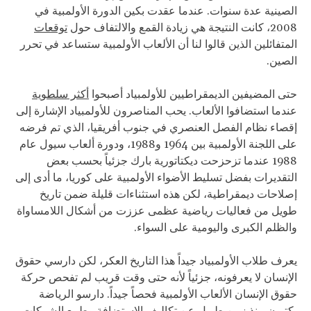
الصينية عدة سنوات. عندما عقدت بكين الدورة الأولمبية في
2008، كانت النتيجة هي زيادة القمع والالتفاف حول
توقعات
المتفائلين الذين قالوا لنا أن الألعاب الأولمبية ستساعد في تحرر
الصين.
حتى المضيفين الديمقراطيين للأولمبياد أصبحوا
أكثر سلطوية
عندما استضافوا الألعاب. يحب المناصرون للأولمبياد الإشارة إلى
إقصاء نظام الفصل العنصري في جنوب أفريقيا، الذي تم فرضه
على اللجنة الأولمبية بين 1964 و1988، ودورة ألعاب سيول عام
1988 عندما تزحزحت ديكتاتورية بارك جزئياً بحسب بعض
التقديرات بفضل تسليط الأضواء الأولمبية على كوريا، ما أدى إلى
إصلاحات ديمقراطية، لكن هذه استثناءات قليلة ضمن تاريخ
طويل من فعاليات رياضية عظمى عززت من أشكال اللامساواة
والظلم الكبرى واليومية على السواء.
يعرف طلاب الأولمبياد جيداً هذا التاريخ العكر، لكن دارسي حقوق
الإنسان لا يعرفونه، جزئياً لأنه حتى وقت قريب لم تفحص حركة
حقوق الإنسان الألعاب الأولمبية فحصاً جيداً. دارسو الرياضة
يكتبون منذ زمن طويل عن تكاليف الاستضافة وطمع الشركات