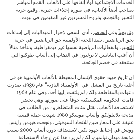
الخدمات الاجتماعية لولا إنفاقها على الألعاب. القمع المباشر
يصاحب أيضاً الألعاب، في صورة إخلاءات جبرية، وقمع حرية
التعبير والتجمع، ونزوح المشردين غير المقيمين في بيوت.
وتاريخياً
وفي
الحاضر
، أدى السعي لإحراز الميداليات إلى إساءات
بحق الرياضيين. تقيد اللجنة الأولمبية
حق الرياضيين في حرية
التعبير
. والفعاليات الرياضية نفسها غير ديمقراطية، ولنأخذ مثالاً
أن
أغلب اليابانيين
لا يرغبون في الذهاب إلى ألعاب طوكيو التي
ستنعقد في خضم الجائحة.
إن تاريخ جهود حقوق الإنسان المحيطة بالألعاب الأولمبية هو في
أغلبه تاريخ من الفشل. في "الأولمبياد النازية" عام 1936، صدرت
دعوات بالمقاطعة ولكن لم يلتفت إليها أحد. وفي عام 1968
قامت الحكومة المكسيكية خوفاً على صورتها وهي تحضر
لاستضافة الألعاب، بقتل مئات المتظاهرين من الطلاب في
مذبحة تلاتيلولكو
. وألعاب
موسكو
1980 شهدت حملة قمعية
عنيفة على المعارضين للاتحاد السوفيتي. ونجحت هيومن رايتس
ووتش في
إحباط جهود
بكين لاستضافة دورة ألعاب 2000 بسبب
مذبحة ميدان تيانمين، لكن لم يزد هذا عن إرجاء الاستضافة