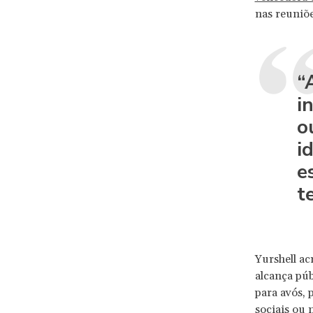
nas reuniõe
“
i
o
i
e
t
Yurshell ac
alcança púb
para avós, 
sociais ou 