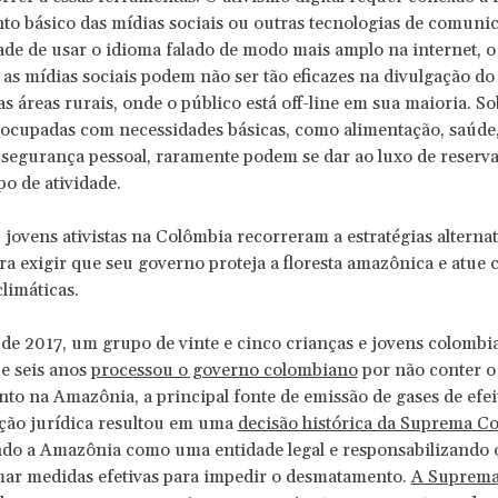
o básico das mídias sociais ou outras tecnologias de comunic
ade de usar o idioma falado de modo mais amplo na internet, o 
 as mídias sociais podem não ser tão eficazes na divulgação do
as áreas rurais, onde o público está off-line em sua maioria. S
eocupadas com necessidades básicas, como alimentação, saúde
segurança pessoal, raramente podem se dar ao luxo de reserv
po de atividade.
 jovens ativistas na Colômbia recorreram a estratégias alternat
ra exigir que seu governo proteja a floresta amazônica e atue 
limáticas.
de 2017, um grupo de vinte e cinco crianças e jovens colombi
 e seis anos
processou o governo colombiano
por não conter o
o na Amazônia, a principal fonte de emissão de gases de efei
ação jurídica resultou em uma
decisão histórica da Suprema Co
do a Amazônia como uma entidade legal e responsabilizando 
mar medidas efetivas para impedir o desmatamento.
A Suprema