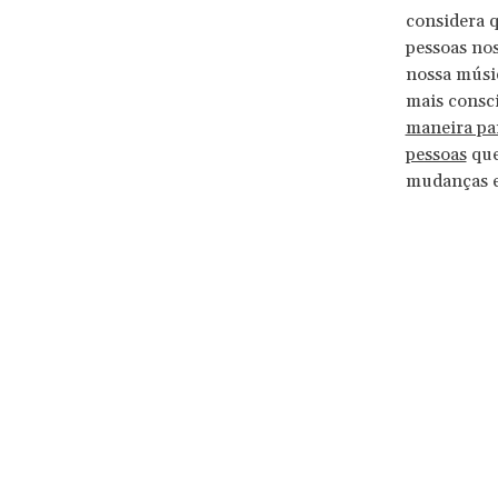
considera 
pessoas no
nossa músic
mais consc
maneira par
pessoas
que
mudanças en