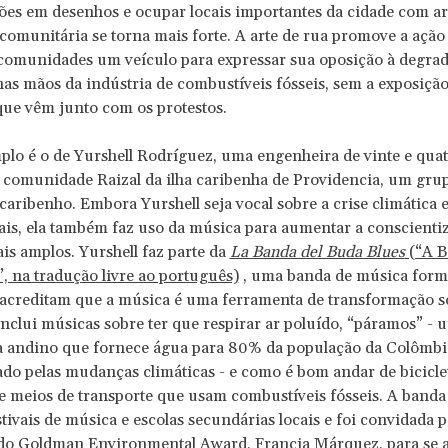
ões em desenhos e ocupar locais importantes da cidade com art
 comunitária se torna mais forte. A arte de rua promove a ação 
 comunidades um veículo para expressar sua oposição à degra
s mãos da indústria de combustíveis fósseis, sem a exposição
ue vêm junto com os protestos.
lo é o de Yurshell Rodríguez, uma engenheira de vinte e quat
comunidade Raizal da ilha caribenha de Providencia, um grup
caribenho. Embora Yurshell seja vocal sobre a crise climática 
ais, ela também faz uso da música para aumentar a conscient
is amplos. Yurshell faz parte da
La Banda del Buda Blues
(“A B
, na tradução livre ao português)
, uma banda de música form
acreditam que a música é uma ferramenta de transformação so
inclui músicas sobre ter que respirar ar poluído, “páramos” - 
a andino que fornece água para 80% da população da Colômbi
do pelas mudanças climáticas - e como é bom andar de bicicle
e meios de transporte que usam combustíveis fósseis. A band
stivais de música e escolas secundárias locais e foi convidada p
do Goldman Environmental Award, Francia Márquez,
para se 