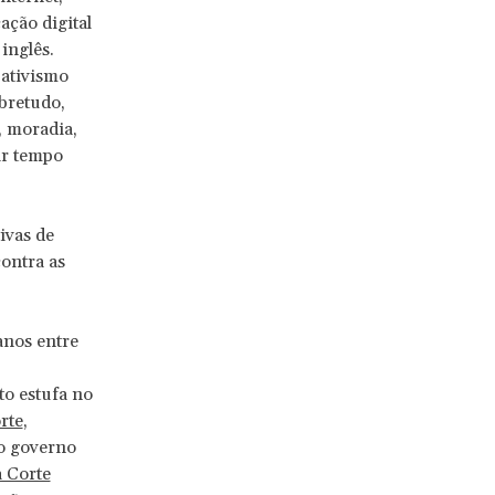
ação digital
inglês.
 ativismo
obretudo,
, moradia,
ar tempo
ivas de
contra as
anos entre
to estufa no
rte
,
o governo
 Corte