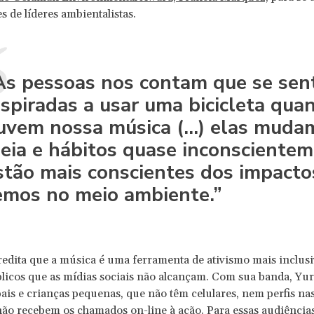
s de líderes ambientalistas.
As pessoas nos contam que se se
nspiradas a usar uma bicicleta qua
uvem nossa música (...) elas muda
deia e hábitos quase inconscientem
stão mais conscientes dos impacto
emos no meio ambiente.”
redita que a música é uma ferramenta de ativismo mais inclusi
licos que as mídias sociais não alcançam. Com sua banda, Yur
pais e crianças pequenas, que não têm celulares, nem perfis na
não recebem os chamados on-line à ação. Para essas audiências