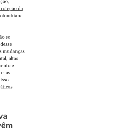
ção,
Proteção da
colombiana
ão se
 desse
às mudanças
l, altas
mento e
prias
isso
ticas.
va
 vêm