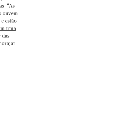
as: “As
do ouvem
 e estão
em uma
 das
corajar