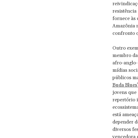
reivindicaç
resistência
fornece às
Amazônia na
confronto q
Outro exemp
membro da 
afro-anglo-
mídias soci
públicos ma
Buda Blues”
jovens que 
repertório 
ecossistem
está ameaça
depender d
diversos fe
vencedora 