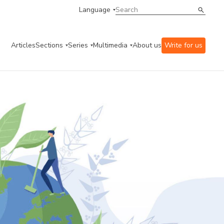
Language
Articles
Sections
Series
Multimedia
About us
Write for us