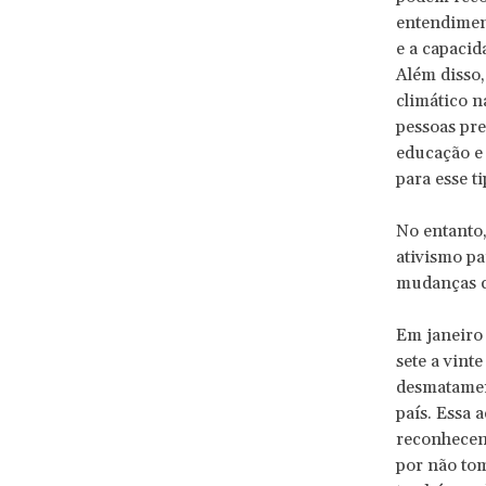
entendiment
e a capacid
Além disso,
climático n
pessoas pr
educação e 
para esse ti
No entanto,
ativismo pa
mudanças c
Em janeiro 
sete a vinte
desmatament
país. Essa 
reconhecen
por não to