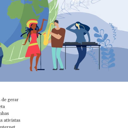
s de gerar
eta
nhas
 ativistas
nternet,