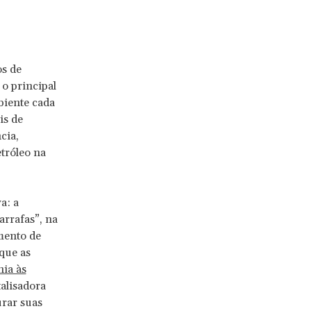
os de
 o principal
biente cada
is de
cia,
tróleo na
a: a
rrafas”, na
imento de
que as
nia às
talisadora
urar suas