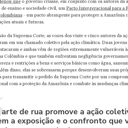
denou que
o governo criasse, em conjunto com os autores da a
s de ensino e sociedade civil, um
Pacto Intergeracional para a 
colombiana
- um pacto abrangente para proteger a Amazônia 
ações atuais e futuras.
ão da Suprema Corte, as vozes dos vinte e cinco autores da aç
ram em um chamado coletivo pela ação climática. Duas jovens
estacaram e ambas vêm de regiões extremamente vulneráveis 
na Colômbia e que também enfrentam negligência governamenta
breza e restrições a bens e serviços básicos como água, sanea
lém disso, elas se sobressaem porque desenvolveram suas pró
s para transmitir o pedido da Suprema Corte por um comprom
ional com a proteção da Amazônia e combate às mudanças climá
 arte de rua promove a ação coleti
em a exposição e o confronto que