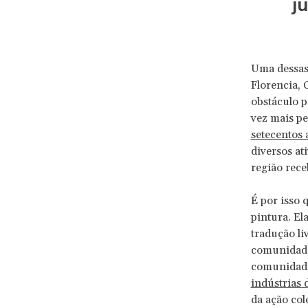
j
Uma dessas 
Florencia, 
obstáculo p
vez mais pe
setecentos a
diversos at
região rece
É por isso 
pintura. El
tradução li
comunidades
comunidade
indústrias 
da ação col