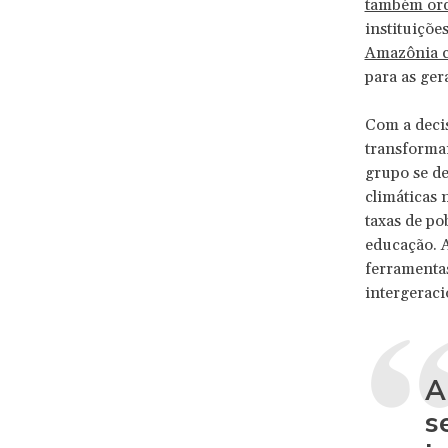
também or
instituiçõe
Amazônia 
para as ger
Com a decis
transforma
grupo se d
climáticas 
taxas de po
educação. A
ferramenta
intergerac
A
s