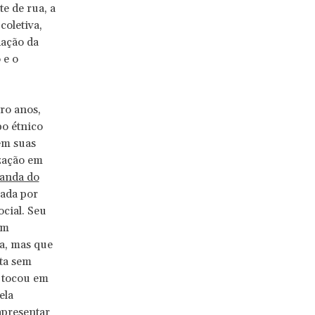
e de rua, a
coletiva,
dação da
 e o
ro anos,
o étnico
em suas
ização em
anda do
ada por
cial. Seu
um
a, mas que
ta sem
a tocou em
ela
apresentar