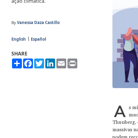
ação climática.
By
Vanessa Daza Castillo
English
Español
SHARE
Share
Facebook
Twitter
LinkedIn
Email
Print
A
s mí
mud
Thunberg, 
massivas na
podem recor