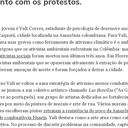
unto com os protestos.
jovens é Yuli Correa, estudante de psicologia de dezenove an
Caquetá, cidade localizada na Amazônia colombiana. Para Yuli,
ara usar greves como ferramenta de ativismo climático é o am
rigoso que os ativistas ambientais enfrentam na Colômbia: ma
tivistas sociais
foram mortos nos últimos três anos. Em Floren
ivistas ambientais que se opuseram ativamente à extração de pe
beram ameaças de morte e foram forçados a deixar a cidade.
que Yuli se voltou a uma estratégia de ativismo menos combativ
a se juntou a um coletivo artístico chamado
Las Botellas
(“As Ga
vre ao português), um grupo de artistas dedicados ao fortalec
 por meio da pintura de murais e arte de rua. Vários murais 
s escolheram pintar
retratam a resistência do povo da Amazô
de combustíveis fósseis
. Yuli destaca como a arte atua como ca
etiva. No processo de discutir problemas na comunidade, capt