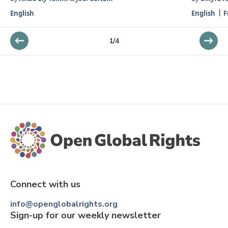
English
English
F
1
/
4
Connect with us
info@openglobalrights.org
Sign-up for our weekly newsletter