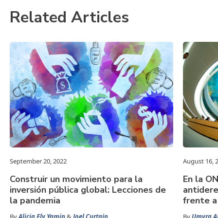
Related Articles
September 20, 2022
August 16, 
Construir un movimiento para la
En la ON
inversión pública global: Lecciones de
antidere
la pandemia
frente a
By
Alicia Ely Yamin
&
Joel Curtain
By
Umyra 