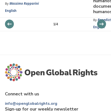
humanos 
By
Massimo Rapparini
documen
English
humanos
By
Benedict
1
/
4
English
Connect with us
info@openglobalrights.org
Sign-up for our weekly newsletter