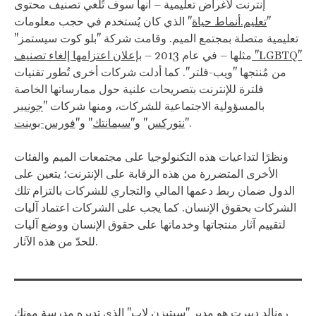
إنترنت لأغراض تعليمية – أنها سوف تُلغي تصنيف محتوى
"
تعليم.أنماط حياة
" الذي كان يُستخدم في حجب معلومات
تعليمية متصلة بمجتمع الميم. وقامت شركة "بلو كوت سيستمز"
بإعلان اعتزامها إلغاء تصنيف "LGBTQ"
مثلها – في عام 2013 –
من مُنتجها "ويب-فلتر". كما أدلت شركات أخرى تُطور تقنيات
فلترة للإنترنت بتصريحات علنية حول ممارساتها الخاصة
بالمسؤولية الاجتماعية للشركات، ومنها شركات "
جونيبر
".
نتوركس
" و"
سيمانتك
" و"
فورس-بوينت
ونظرًا لتداعيات هذه التكنولوجيا على مجتمعات الميم والفئات
الأخرى المتضررة من هذه الرقابة على الإنترنت؛ يتعين على
الدول ضمان ربط دعمها المالي والتجاري للشركات بالتزام تلك
الشركات بحقوق الإنسان. كما يجب على الشركات اعتماد آليات
لتقييم آثار منتجاتها وخدماتها على حقوق الإنسان ووضع آليات
للحدّ من هذه الآثار.
رونالد ديبرت هو مدير "سيتيزن لاب" الذي تديره مدرسة مونك