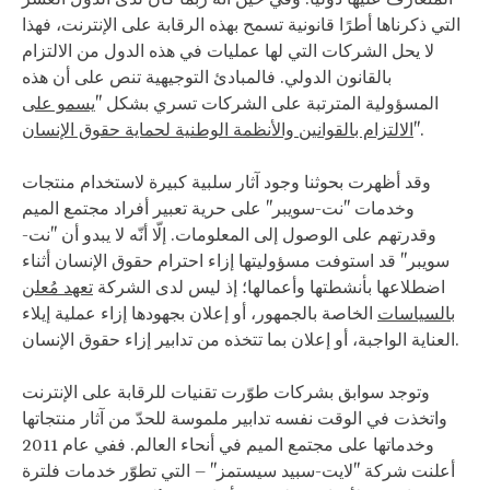
التي ذكرناها أطرًا قانونية تسمح بهذه الرقابة على الإنترنت، فهذا
لا يحل الشركات التي لها عمليات في هذه الدول من الالتزام
بالقانون الدولي. فالمبادئ التوجيهية تنص على أن هذه
المسؤولية المترتبة على الشركات تسري بشكل "
يسمو على
".
الالتزام بالقوانين والأنظمة الوطنية لحماية حقوق الإنسان
وقد أظهرت بحوثنا وجود آثار سلبية كبيرة لاستخدام منتجات
وخدمات "نت-سويبر" على حرية تعبير أفراد مجتمع الميم
وقدرتهم على الوصول إلى المعلومات. إلّا أنّه لا يبدو أن "نت-
سويبر" قد استوفت مسؤوليتها إزاء احترام حقوق الإنسان أثناء
اضطلاعها بأنشطتها وأعمالها؛ إذ ليس لدى الشركة
تعهد مُعلن
بالسياسات
الخاصة بالجمهور، أو إعلان بجهودها إزاء عملية إيلاء
العناية الواجبة، أو إعلان بما تتخذه من تدابير إزاء حقوق الإنسان.
وتوجد سوابق بشركات طوّرت تقنيات للرقابة على الإنترنت
واتخذت في الوقت نفسه تدابير ملموسة للحدّ من آثار منتجاتها
وخدماتها على مجتمع الميم في أنحاء العالم. ففي عام 2011
أعلنت شركة "لايت-سبيد سيستمز" – التي تطوّر خدمات فلترة