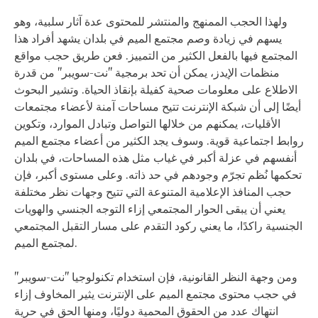
ولهذا الحجب الممنهج والمنتشر للمحتوى عدة آثار سلبية، وهو
يسهم في زيادة وصم مجتمع الميم في بلدان يشهد أفراد هذا
المجتمع فيها بالفعل الكثير من التمييز. فعن طريق حجب مواقع
منظمات الإيدز، يمكن أن تحد برمجية "نت-سويبر" من قدرة
الاطلاع على معلومات صحية كفيلة بإنقاذ الحياة. وتشير البحوث
أيضًا إلى أن شبكة الإنترنت تتيح مساحات آمنة لأعضاء مجتمعات
الأقليات، يمكنهم من خلالها التواصل وتبادل الموارد، وتكوين
روابط اجتماعية قوية. وسوف يجد الكثير من أعضاء مجتمع الميم
أنفسهم في عزلة أكبر في غياب مثل هذه المساحات، في بلدان
تحكمها نُظم تجرّم وجودهم في حد ذاته. وعلى مستوى أكبر، فإن
حجب المنافذ الإعلامية المتنوعة التي تتيح وجهات نظر مختلفة
يعني أن يبقى الحوار المجتمعي إزاء التوجه الجنسي والهويات
الجنسية راكدًا، ما يعني ركود التقدم على مسار التقبل المجتمعي
لمجتمع الميم.
ومن وجهة النظر القانونية، فإن استخدام تكنولوجيا "نت-سويبر"
في حجب محتوى مجتمع الميم على الإنترنت يثير المخاوف إزاء
انتهاك عدد من الحقوق المحمية دوليًا، ومنها الحق في حرية