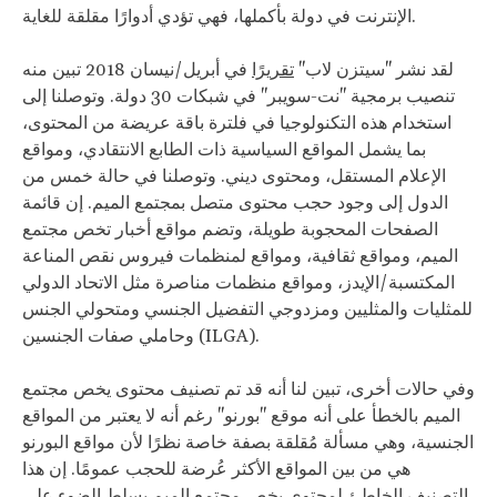
الإنترنت في دولة بأكملها، فهي تؤدي أدوارًا مقلقة للغاية.
لقد نشر "سيتزن لاب"
تقريرًا
في أبريل/نيسان 2018 تبين منه
تنصيب برمجية "نت-سويبر" في شبكات 30 دولة. وتوصلنا إلى
استخدام هذه التكنولوجيا في فلترة باقة عريضة من المحتوى،
بما يشمل المواقع السياسية ذات الطابع الانتقادي، ومواقع
الإعلام المستقل، ومحتوى ديني. وتوصلنا في حالة خمس من
الدول إلى وجود حجب محتوى متصل بمجتمع الميم. إن قائمة
الصفحات المحجوبة طويلة، وتضم مواقع أخبار تخص مجتمع
الميم، ومواقع ثقافية، ومواقع لمنظمات فيروس نقص المناعة
المكتسبة/الإيدز، ومواقع منظمات مناصرة مثل الاتحاد الدولي
للمثليات والمثليين ومزدوجي التفضيل الجنسي ومتحولي الجنس
وحاملي صفات الجنسين (ILGA).
وفي حالات أخرى، تبين لنا أنه قد تم تصنيف محتوى يخص مجتمع
الميم بالخطأ على أنه موقع "بورنو" رغم أنه لا يعتبر من المواقع
الجنسية، وهي مسألة مُقلقة بصفة خاصة نظرًا لأن مواقع البورنو
هي من بين المواقع الأكثر عُرضة للحجب عمومًا. إن هذا
التصنيف الخاطئ لمحتوى يخص مجتمع الميم يسلط الضوء على