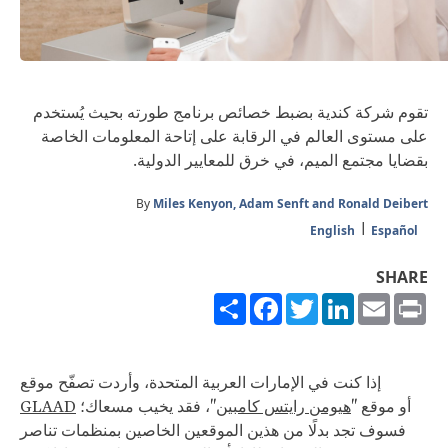
تقوم شركة كندية بضبط خصائص برنامج طورته بحيث يُستخدم
على مستوى العالم في الرقابة على إتاحة المعلومات الخاصة
بقضايا مجتمع الميم، في خرق للمعايير الدولية.
By
Miles Kenyon, Adam Senft and Ronald Deibert
English
Español
SHARE
Share
Facebook
Twitter
LinkedIn
Email
Print
إذا كنت في الإمارات العربية المتحدة، وأردت تصفّح موقع
أو موقع "
هيومن رايتس كامبين
"، فقد يخيب مسعاك؛
GLAAD
فسوف تجد بدلًا من هذين الموقعين الخاصين بمنظمات تناصر