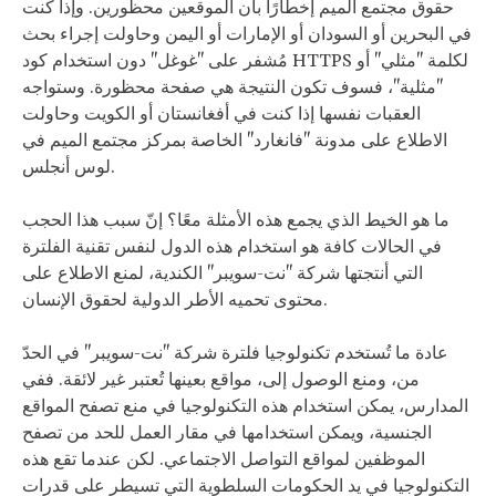
حقوق مجتمع الميم إخطارًا بأن الموقعين محظورين. وإذا كنت
في البحرين أو السودان أو الإمارات أو اليمن وحاولت إجراء بحث
مُشفر على "غوغل" دون استخدام كود HTTPS لكلمة "مثلي" أو
"مثلية"، فسوف تكون النتيجة هي صفحة محظورة. وستواجه
العقبات نفسها إذا كنت في أفغانستان أو الكويت وحاولت
الاطلاع على مدونة "فانغارد" الخاصة بمركز مجتمع الميم في
لوس أنجلس.
ما هو الخيط الذي يجمع هذه الأمثلة معًا؟ إنّ سبب هذا الحجب
في الحالات كافة هو استخدام هذه الدول لنفس تقنية الفلترة
التي أنتجتها شركة "نت-سويبر" الكندية، لمنع الاطلاع على
محتوى تحميه الأطر الدولية لحقوق الإنسان.
عادة ما تُستخدم تكنولوجيا فلترة شركة "نت-سويبر" في الحدّ
من، ومنع الوصول إلى، مواقع بعينها تُعتبر غير لائقة. ففي
المدارس، يمكن استخدام هذه التكنولوجيا في منع تصفح المواقع
الجنسية، ويمكن استخدامها في مقار العمل للحد من تصفح
الموظفين لمواقع التواصل الاجتماعي. لكن عندما تقع هذه
التكنولوجيا في يد الحكومات السلطوية التي تسيطر على قدرات