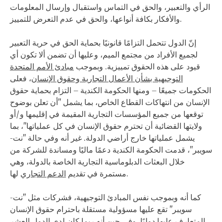
الرأي والتعبير، والحق في التماس واستقبال وإرسال المعلومات
والأفكار بكافة أنواعها، والحق في عدم التعرض للتمييز.
إنّ الدول تتحمل التزامًا قانونيًا بحماية الحق في حرية التعبير
لجميع الأفراد من مجتمع الميم، وعليها أن تضمن ألا تكون أي
قيود على هذه الحقوق تمييزية. وبموجب
مبادئ الأمم المتحدة
التوجيهية بشأن الأعمال التجارية وحقوق الإنسان
، فعلى
الحكومات جميعًا – ومنها الحكومة الكندية – التزام بحماية حقوق
الإنسان من انتهاكات القطاع الخاص، بما يشمل "أن تعلن بوضوح
توقعها من جميع المؤسسات التجارية المقيمة في إقليمها و/أو
ولايتها القضائية أن تحترم حقوق الإنسان في كل عملياتها"، بما
يشمل عملياتها خارج أراضي الدولة. غير أنه وفي حالة "نت-
سويبر"، قدمت الحكومة الكندية دعمًا ماليًا ومساندة للشركة من
خلال البعثات الدبلوماسية التجارية الخاصة بالدولة، وهي
لها.
مستمرة في تقديم
الدعم التجاري
كما أنه وبموجب نفس المبادئ التوجيهية، فشركات مثل "نت-
سويبر" تقع عليها مسؤولية مستقلة باحترام حقوق الإنسان
المتعارف عليها دوليًا. وفي حين أنه ربما كان لدى الدول العشر