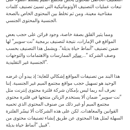
تبعات عمليات التصنيف الأوتوماتيكية التي تسيئ تصنيف كلمات
مفتاحية معينة، ومن ثم تخلط بين المحتوى الخاص بالصحة
الجنسية والمحتوى الجنسي.
ومما يثير القلق بصفة خاصة، وجود قرائن على حجب بعض
المواقع في الإمارات، نتيجة لتصنيف برمجية "نت-سويبر" لها
ضمن تصنيف "أنماط حياة بديلة". ويشمل هذا التصنيف بحسب
وصف الشركة "...
سائر
الممارسات والاهتمامات والتوجهات
الجنسية غير التقليدية".
هذا البند من تصنيفات المواقع إشكالي للغاية؛ إذ يبدو أن غرضه
الوحيد هو تسهيل حجب مواقع مجتمع الميم غير الجنسية. إننا
نعرف أنه ربما ليس بإمكان شركة فلترة محتوى إنترنت مثل
"نت-سويبر" ضمان ألا يستخدم الزبائن منتجها في فلترة محتوى
مجتمع الميم أو غير ذلك من صنوف المحتوى الذي تحميه
القوانين والمعاهدات. لكن على هذه الشركات ألا تيسّر الفلترة
السهلة لمثل هذا المحتوى عن طريق إنشاء تصنيفات محتوى من
قبيل "أنماط حياة بديلة".