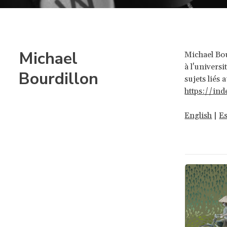
Michael
Michael Bou
à l'univers
Bourdillon
sujets liés 
https://in
English
|
E