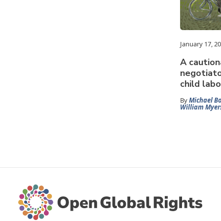
January 17, 2
A caution
negotiato
child lab
By
Michael Bo
William Myer