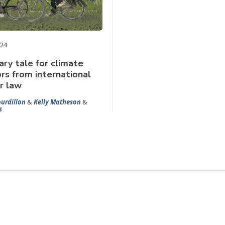
024
ary tale for climate
rs from international
or law
urdillon
&
Kelly Matheson
&
s