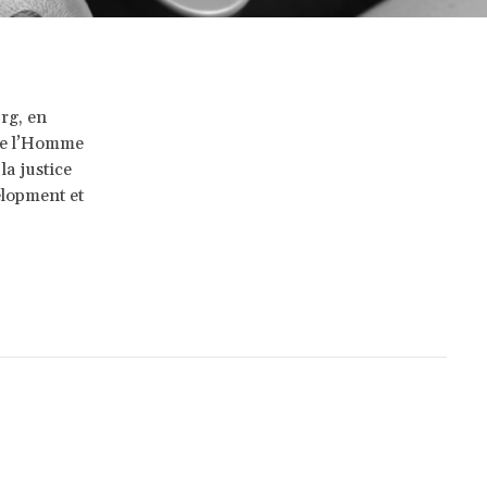
rg, en
 de l’Homme
la justice
elopment et