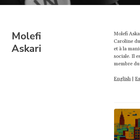
Molefi
Molefi Aska
Caroline du
Askari
et à la mani
sociale. Il
membre du c
English
|
E