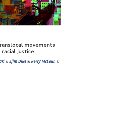
translocal movements
 racial justice
ari
&
Ejim Dike
&
Kerry McLean
&