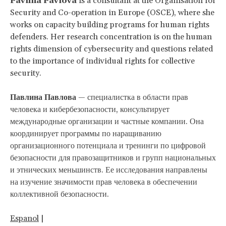
Pavlina Pavlova
is a consultant at the Organisation for
Security and Co-operation in Europe (OSCE), where she
works on capacity building programs for human rights
defenders. Her research concentration is on the human
rights dimension of cybersecurity and questions related
to the importance of individual rights for collective
security.
Павлина Павлова
— специалистка в области прав
человека и кибербезопасности, консультирует
международные организации и частные компании. Она
координирует программы по наращиванию
организационного потенциала и тренинги по цифровой
безопасности для правозащитников и групп национальных
и этнических меньшинств. Ее исследования направлены
на изучение значимости прав человека в обеспечении
коллективной безопасности.
Espanol
|