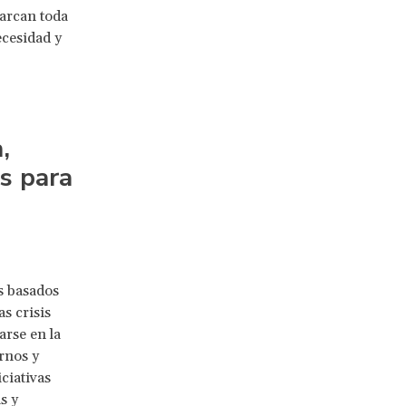
arcan toda
ecesidad y
,
s para
s basados
s crisis
arse en la
rnos y
ciativas
s y