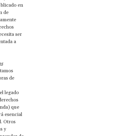
blicado en
n de
vamente
erechos
ecesita ser
entada a
os
stamos
oras de
el legado
derechos
enda) que
rá esencial
. Otros
s y