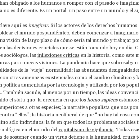
han obligado a los humanos a romper con el pasado e imagina
 no es diferente. Es un portal, un paso entre un mundo y el si
clave aquí es
imaginar
. Si los actores de los derechos humanos
oldear el mundo pospandémico, deben comenzar a imaginarlo 
a visión de largo plazo de cómo sería tal mundo y trabajar por
en las decisiones cruciales que se están tomando hoy en día.
s sociólogos, las
inflexiones críticas
en la historia, como este
uras para nuevas visiones. La pandemia hace que sobresalgan 
lidades de la “vieja” normalidad: las abundantes desigualdades
 con otras amenazas existenciales como el cambio climático y l
n política aumentada por la tecnología y utilizada por los popul
s. También sacude, al menos por un tiempo, las ideas convenc
do el statu quo: la creencia en que los
homo sapiens
estamos 
superiores a otras especies; la narrativa populista que nos pon
contra “ellos”; la
historia
neoliberal de que “no hay tal cosa co
sino sólo individuos; la fe en que todos los problemas sociales 
cnológica en el mundo del
capitalismo de vigilancia
. Todas esa
es de sostener cuando un virus detiene a la humanidad, cruza t