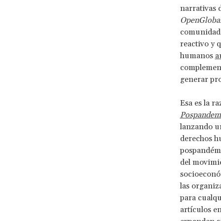
narrativas 
OpenGlobal
comunidade
reactivo y 
humanos
a
complementa
generar pro
Esa es la r
Pospandem
lanzando un
derechos hu
pospandémic
del movimie
socioeconóm
las organiz
para cualqu
artículos e