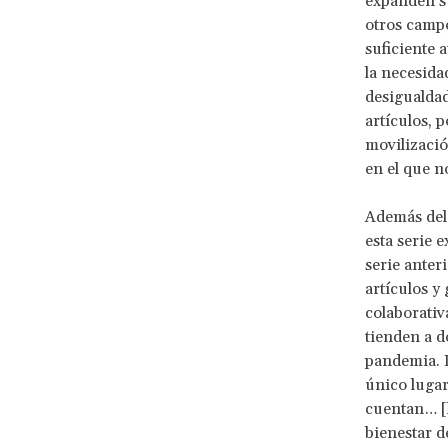
expanden su
otros campo
suficiente 
la necesida
desigualdad
artículos, 
movilizació
en el que no
Además del 
esta serie 
serie anter
artículos y
colaborativ
tienden a d
pandemia. 
único lugar
cuentan… [l
bienestar d