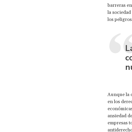
barreras en
la sociedad
los peligros
L
c
n
Aunque la o
en los dere
económicas 
ansiedad de
empresas to
antiderecho