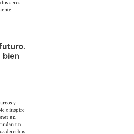
 los seres
mente
futuro.
a
bien
arcos y
le e inspire
tener un
brindan un
los derechos