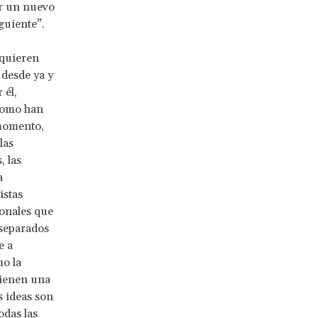
r un nuevo
guiente”.
 quieren
desde ya y
 él,
 Como han
 momento,
las
, las
a
istas
ionales que
separados
e a
mo la
tienen una
s ideas son
odas las