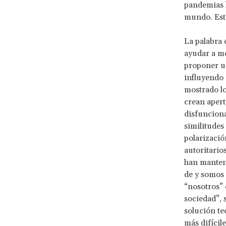
pandemias 
mundo. Esta
La palabra 
ayudar a m
proponer un
influyendo 
mostrado lo
crean apert
disfunciona
similitudes
polarizació
autoritario
han manteni
de y somos 
“nosotros” 
sociedad”, 
solución te
más difícil