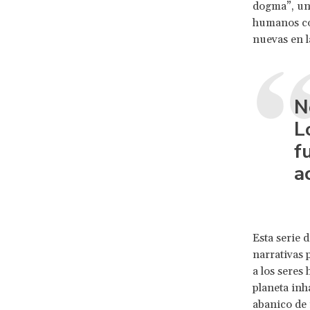
dogma”, una
humanos con
nuevas en l
N
L
f
a
Esta serie 
narrativas 
a los seres
planeta inh
abanico de 