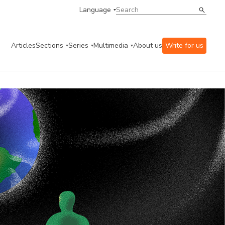
Language
Articles
Sections
Series
Multimedia
About us
Write for us