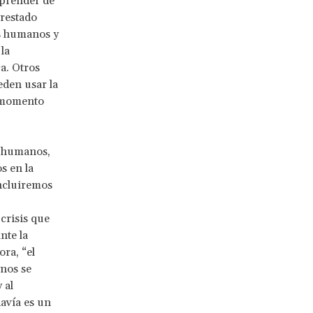
aprender de
prestado
os humanos y
la
a. Otros
eden usar la
n momento
s humanos,
s en la
incluiremos
crisis que
nte la
ra, “el
anos se
 al
avía es un