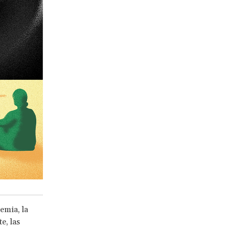
emia, la
e, las