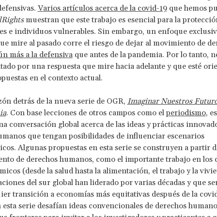
defensivas.
Varios artículos acerca de la covid-19
que hemos pu
Rights
muestran que este trabajo es esencial para la protecció
s e individuos vulnerables. Sin embargo, un enfoque exclusi
que mire al pasado corre el riesgo de dejar al movimiento de d
ún más a la defensiva
que antes de la pandemia. Por lo tanto, n
do por una respuesta que mire hacia adelante y que esté ori
puestas en el contexto actual.
azón detrás de la nueva serie de OGR,
Imaginar Nuestros Futur
ia
. Con base lecciones de otros campos como el
periodismo
, e
a conversación global acerca de las ideas y prácticas innovad
manos que tengan posibilidades de influenciar escenarios
os. Algunas propuestas en esta serie se construyen a partir d
nto de derechos humanos, como el importante trabajo en los 
icos (desde la salud hasta la alimentación, el trabajo y la vivi
aciones del sur global han liderado por varias décadas y que se
ier transición a economías más equitativas después de la covid
n esta serie desafían ideas convencionales de derechos humano