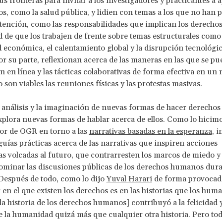
s fronteras para invitar a los investigadores y practicantes a 
s, como la salud pública, y lidien con temas a los que no han 
atención, como las responsabilidades que implican los derech
d de que los trabajen de frente sobre temas estructurales como 
 económica, el calentamiento global y la disrupción tecnológic
por su parte, reflexionan acerca de las maneras en las que se pu
n en línea y las tácticas colaborativas de forma efectiva en u
 son viables las reuniones físicas y las protestas masivas.
análisis y la imaginación de nuevas formas de hacer derecho
explora nuevas formas de hablar acerca de ellos. Como lo hicimo
ior de OGR en torno a las
narrativas basadas en la esperanza
, 
 guías prácticas acerca de las narrativas que inspiren acciones
as volcadas al futuro, que contrarresten los marcos de miedo y 
ominar las discusiones públicas de los derechos humanos dura
Después de todo, como lo dijo
Yuval Harari
de forma provocado
 en el que existen los derechos es en las historias que los hum
a historia de los derechos humanos] contribuyó a la felicidad y
e la humanidad quizá más que cualquier otra historia. Pero tod