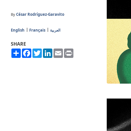
By
César Rodríguez-Garavito
English
Français
العربية
SHARE
Share
Facebook
Twitter
LinkedIn
Email
Print