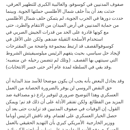
صفوف المدنيين في كوسوفو، والغالبية الكبرى للتطهير العرقي،
حدثت
بعد
أن بدأ حلف شمال الأطلسي حملتها الجوية. وبينما
حددت دورها في الحرب الجوية، لم يتمكن حلف شمال الأطلسي
من حماية المدنيين في أرض الميدان من الانتقام والطرد، حتى
مع كونها قادرة على الحد من قدرات الجيش الصربي في
استخدام الأسلحة الثقيلة ضدهم. ولكن على الأقل في
كوسوفوالقصف قد ارتبط بمجموعة واضحة من المقترحات
لإيجاد حل سياسي، بحيث يتفهم الرئيس ميلوسيفيتش الشروط
التي سينتهي بها القصف. (وتلك لم تتضمن رحيله عن منصبه؛
وقد بقي في السلطة لمدة عام آخر حتى خسر الانتخابات).
وقد يجادل البعض بأنه يجب أن يكون موضحا للأسد منذ البداية أن
حق النقض الروسي لن يوفر بالضرورة الحصانة من العمل
العسكري وهذا التوضيح ضروري لتوفير رادع ذو مصداقية ضد
المزيد من الفظائع. ولكن تفتقر الأدلة على أن ذلك قد تم؛ ويمكن
القول، إن الوفيات في صفوف المدنيين قد تزايدت حتى بعد أن
حصل الخيار العسكري على اهتمام. وقد ناقش الرئيس أوباما
ووزير الخارجية الأمريكي كيري بأن التهديد الحقيقي بالعمل
العسكري دفع الأسد للمفاوضة على تسليم أسلحته الكيميائية.