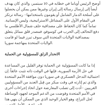
أوضح الرئيس أوباما في خطابه في 10 سبتمبر، والذي كان يهدف
أيضاً إلى إرسال رسالة إلى إيران وغيرها ممن يمكن أن يحصلوا
على أسلحة الدمار الشامل أو يقومون باستخدامها– رسالة ترتكز
في المقام الأول على المشاغل الاستراتيجية، وليس الإنسانية.
تماماً كما كان الحفاظ على مصداقية حلف شمال الأطلسي ما
دفع التحالف إلى الحرب في كوسوفو، فمصدر قلق مماثل يتعلق
بمصداقية الولايات المتحدة التي سوف تبرز فيما لو قامت
الولايات المتحدة بمهاجمة سوريا.
الانحدار الزلق للمسؤولية عن الحماية
إذا ما كانت المسؤولية عن الحماية توفر القليل من المساعدة
في حل الأزمة السورية، فإنها في الوقت ذاته تثبت عائقاً. إن
احتمالية التدخل العسكري في سوريا دون موافقة الأمم المتحدة
والذي تم إثارته في وقت مبكر من قِبل العديد من المسؤوليين
الغربيين –أدت إلى تصلب المعارضة حول اتخاذ إجراءات أخرى
في الأمم المتحدة وقوضت من الدعم الموحد لجهود الوساطة
لحل النزاع، وهو الخيار الوحيد الذي من الممكن أن ينهي هذا
الصراع في الأجل القصير.