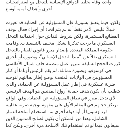
واحد، وقام بخلط الدوافع الإنسانية للتدخل مع استراتيجيات
أخرى وأهداف أمنية أوسع.
ولكن، فيما يتعلق بسوريا، فإن المسؤولية عن الحماية قد تغيرت
قليلاً. فليس الأمر فقط أنه لم يتم اتخاذ أي إجراء فعال لوقف
الفظائع المستمرة، ولكن شروط النقاش حول احتمالية التدخل
العسكري ما برحت تذكرنا بشكل مخيف بالتسعينات. وقامت
حكومة المملكة المتحدة بإصدار مبرر قانوني للقيام بالتدخل
العسكري نقلاً عن "مبدأ التدخل الإنساني"، وبصورة أو بأخرى
كررت الحجج السابقة لتبرير عمل منظمة حلف شمال الأطلسي
في كوسوفو. وبصورة مماثلة، لم يقم الرئيس أوباما أو كبار
المسؤولين في الولايات المتحدة بوضع إطار لحالتهم لتوجيه
ضربة عسكرية في إطار عمل المسؤولية عن الحماية، والذي
يتطلب بأن يكون هدف حماية أرواح المدنيين هو الهدف الرئيسي
لأي تدخل مبرر في نطاق المسؤولية عن الحماية. وفي الواقع
ترتكز حجتهم في المقام الأول على مفهوم توجيه ضربة عقابية
لردع سوريا أو أية دولة أخرى من استخدام أسلحة الدمار
الشامل. وهذا من الممكن أن يكون لصالح المدنيين الذين
سيعانون فيما لو تم استخدام تلك الأسلحة مرة أخرى. ولكن كما