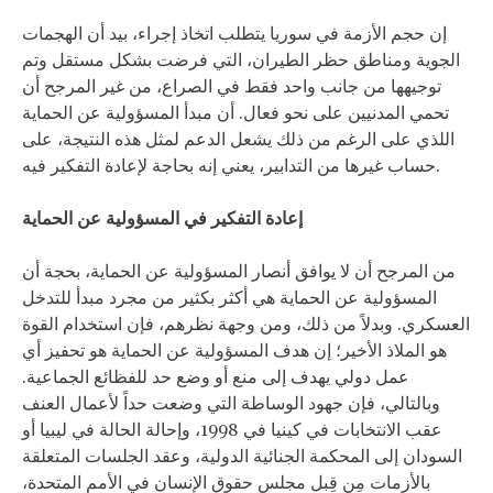
إن حجم الأزمة في سوريا يتطلب اتخاذ إجراء، بيد أن الهجمات
الجوية ومناطق حظر الطيران، التي فرضت بشكل مستقل وتم
توجيهها من جانب واحد فقط في الصراع، من غير المرجح أن
تحمي المدنيين على نحو فعال. أن مبدأ المسؤولية عن الحماية
اللذي على الرغم من ذلك يشعل الدعم لمثل هذه النتيجة، على
حساب غيرها من التدابير، يعني إنه بحاجة لإعادة التفكير فيه.
إعادة التفكير في المسؤولية عن الحماية
من المرجح أن لا يوافق أنصار المسؤولية عن الحماية، بحجة أن
المسؤولية عن الحماية هي أكثر بكثير من مجرد مبدأ للتدخل
العسكري. وبدلاً من ذلك، ومن وجهة نظرهم، فإن استخدام القوة
هو الملاذ الأخير؛ إن هدف المسؤولية عن الحماية هو تحفيز أي
عمل دولي يهدف إلى منع أو وضع حد للفظائع الجماعية.
وبالتالي، فإن جهود الوساطة التي وضعت حداً لأعمال العنف
عقب الانتخابات في كينيا في 1998، وإحالة الحالة في ليبيا أو
السودان إلى المحكمة الجنائية الدولية، وعقد الجلسات المتعلقة
بالأزمات مِن قِبل مجلس حقوق الإنسان في الأمم المتحدة،