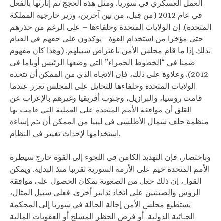
العمل العسكري في سوريا. ومثل هذه الحجج تم إثارتها بالفعل
في عام 2012 (من قِبل، من بين آخرين، وزير خارجية المملكة
المتحدة). إن الولايات المتحدة وحلفاءها – على الرغم من حذرهم
حتى مؤخرا من استخدام القوة –يؤكدون على حقهم في القيام
بذلك إذا ما قام مجلس الأمن باعتراض سبيلهم. (وهذا كان مفهوم
ضمنا في “الخطوط الحمراء” التي وضعها الرئيس أوباما في
2012). وعلاوة على ذلك، فإن الاتجاه الذي من الممكن أن تتخذه
الولايات المتحدة وحلفاءها للتحايل على المجلس تعزز عندما
قامت روسيا، والبرازيل، وجنوب أفريقيا وغيرهم بالإعراب عن
القلق أن موافقة الأمم المتحدة على العملية التي قامت بها
منظمة حلف شمال الأطلسي في ليبيا من الممكن أن يتم إساءة
استخدامها لإحداث تغيير في النظام.
وباختصار، فإن التهديد الكامن في اللجوء إلى القوة خارج سيطرة
الأمم المتحدة خيم على الأزمة السورية تقريبا منذ البداية. ويمكن
القول، إن ذلك جعل من الصعوبة بمكان الحصول على موافقة
الروس والصينيين على اتخاذ تدابير أخرى. فعلى سبيل المثال،
يستطيع مجلس الأمن إحالة الحالة في سوريا إلى المحكمة
الجنائية الدولية، أو فرض الحظر المسلح أو العقوبات المالية