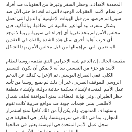
المحددة الأهداف، وحظر السفر وغيرها من العقوبات ضد أفراد
من نظام الأسد. العقوبات الوحيدة التي تم اتخاذها حتى الآن ضد
سوريا تم فرضها من قبل الهيئات الإقليمية أو الدول التي تعمل
بشكل منفرد، بيد أنها غير عالمية في نطاقها. وبالتأكيد، فإن
مجلس الأمن لم يتخذ تقريبا أي إجراء في سوريا. وربما لا توجد
أي حرب أهلية أخرى بمثل هذه الشدة والفتك في العقدين
الماضيين التي تم إهمالها من قبل مجلس الأمن بهذا الشكل.
بطبيعة الحال، إن الدعم شبه الإجرامي الذي تقدمه روسيا لنظام
الأسد هو جزء من التفسير. بيد أنه لا يمكن أن يكون التفسير
الكلي. ففي الصراع البوسني، تم الإعراب كذلك عن الدعم
الروسي للموقف الصربي، غير أن ذلك لم يمنع روسيا من تأييد
عمل الأمم المتحدة لإنشاء محكمة جنائية دولية، ولإنشاء منطقة
حظر الطيران، وفي نهاية المطاف، بمنح الموافقة لحلف شمال
الأطلسي بشن هجمات جوية ضد مواقع صربية كانت تقوم
باستهداف المدنيين. ولم يكن أياً من ذلك كافياً لمنع استمرار
المجازر، بما في ذلك في سريبرينتسا، ولكن في الحقيقة فإن
سجل عمل الأمم المتحدة في البوسنة يعتبر في صالحها
بالمقارنة مع سجلها حتى الآن في سوريا.