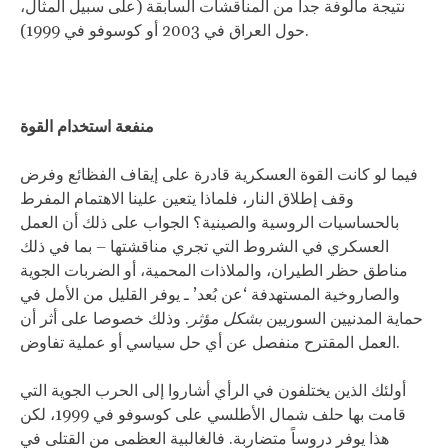
نتيجة مألوفة جدا من المناقشات السابقة (على سبيل المثال،
حول العراق في 2003 أو كوسوفو في 1999).
منفعة استخدام القوة
فيما لو كانت القوة العسكرية قادرة على إيقاف الفظائع وفرض
وقف إطلاق النار، فلماذا يتعين علينا الاهتمام المفرط
بالحساسيات الروسية والصينية؟ الجواب على ذلك أن العمل
العسكري في الشروط التي تجري مناقشتها – بما في ذلك
مناطق حظر الطيران، والملاذات المحمية، أو الضربات الجوية
والصاروخية المستهدفة ‘عن بُعد’ ـ يوفر القليل من الأمل في
حماية المدنيين السوريين
بشكل
مؤثر
. وذلك خصوصا على أثر أن
العمل المقترح منفصل عن أي حل سياسي أو عملية تفاوض.
أولئك الذين يختلفون في الرأي أشاروا إلى الحرب الجوية التي
قامت بها حلف شمال الأطلسي على كوسوفو في 1999، لكن
هذا يوفر دروساً متضاربة. فالغالبية العظمى من القتلى في