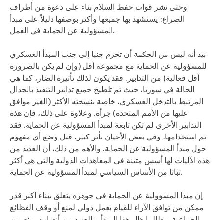
وحتى نشر قوات حفظ السلام بناء على دعوة من أطراف
الصراع: يستشهد بها جميعها وأكثر بوصفها دليلاً على مبدأ
المسؤولية عن الحماية في العمل.
بيد أنه ليس من الحكمة أن تحزم جنبا إلى جنب المبدأ العسكري
للمسؤولية عن الحماية مع مجموعة أقل (وإن لم يكن بالضرورة
أقل فعالية) من التدابير. فقد يكون لذلك تأثيره الضار، كما هي
الحالة في سوريا، حيث تم تلطيخ جميع تدابير التنفيذ بالجدال
المرتبط بالتدخل العسكري، خاصة بنسخته الأكثر (الغير موافق
عليها من الأمم المتحدة) جرأة. وعلاوة على ذلك، فإن هذه
التدابير الأخرى لم تكن تابعة لمبدأ المسؤولية عن الحماية. فقد
تم استخدامها، وفي بعض الأحيان بأثر كبير، قبل وضع أي مفهوم
حول مبدأ المسؤولية عن الحماية. والأهم من ذلك، أن العديد من
هذه الآليات لها أسس متينة في المعاهدات الدولية والتي هي أكثر
ثباتا من الأساس السياسي لمبدأ المسؤولية عن الحماية.
إن مبدأ المسؤولية عن الحماية في جوهره يتعلق ببناء أكبر قدر
ممكن من توافق الآراء للقيام بعمل دولي لمنع أو وقف الفظائع
الجماعية. وطالما ظل هذا المبدأ، والعديد من أنصاره، منصبين