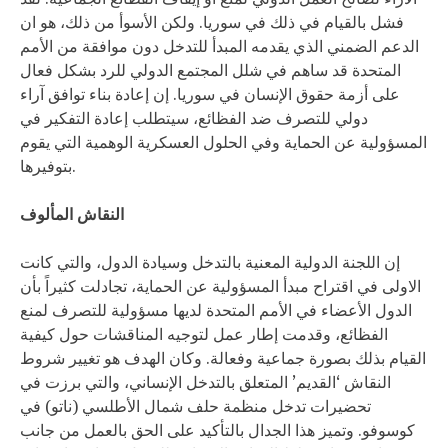
فشل بالقيام في ذلك في سوريا. ولكن الأسوأ من ذلك، هو ان
الدعم الضمني الذي يقدمه المبدأ للتدخل دون موافقة من الأمم
المتحدة قد ساهم في شلل المجتمع الدولي للرد بشكل فعال
على أزمة حقوق الإنسان في سوريا. إن إعادة بناء توافق آراء
دولي للتصرف ضد الفظائع، سيتطلب إعادة التفكير في
المسؤولية عن الحماية وفي الحلول العسكرية الوهمية التي يقوم
بتوفيرها.
النقاش المألوف
إن اللجنة الدولية المعنية بالتدخل وسيادة الدول، والتي كانت
الاولى في اقتراح مبدأ المسؤولية عن الحماية، تجادلت كثيراً بأن
الدول الأعضاء في الأمم المتحدة لديها مسؤولية للتصرف لمنع
الفظائع، وقدمت إطار عمل لتوجيه المناقشات حول كيفية
القيام بذلك بصورة جماعية وفعالة. وكان الهدف هو تغيير شروط
النقاش ‘القديم’ المتعلق بالتدخل الإنساني، والتي برزت في
تحضيرات تدخل منظمة حلف شمال الأطلسي (ناتو) في
كوسوفو. وتميز هذا الجدال بالتأكيد على الحق بالعمل من جانب