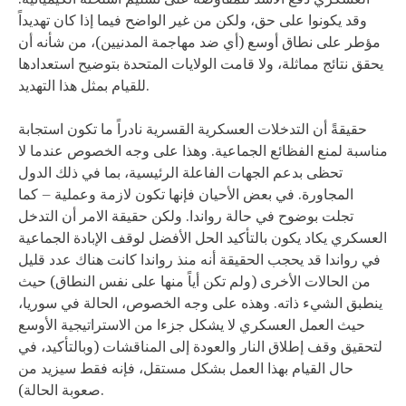
وقد يكونوا على حق، ولكن من غير الواضح فيما إذا كان تهديداً
مؤطر على نطاق أوسع (أي ضد مهاجمة المدنيين)، من شأنه أن
يحقق نتائج مماثلة، ولا قامت الولايات المتحدة بتوضيح استعدادها
للقيام بمثل هذا التهديد.
حقيقةً أن التدخلات العسكرية القسرية نادراً ما تكون استجابة
مناسبة لمنع الفظائع الجماعية. وهذا على وجه الخصوص عندما لا
تحظى بدعم الجهات الفاعلة الرئيسية، بما في ذلك الدول
المجاورة. في بعض الأحيان فإنها تكون لازمة وعملية – كما
تجلت بوضوح في حالة رواندا. ولكن حقيقة الامر أن التدخل
العسكري يكاد يكون بالتأكيد الحل الأفضل لوقف الإبادة الجماعية
في رواندا قد يحجب الحقيقة أنه منذ رواندا كانت هناك عدد قليل
من الحالات الأخرى (ولم تكن أياً منها على نفس النطاق) حيث
ينطبق الشيء ذاته. وهذه على وجه الخصوص، الحالة في سوريا،
حيث العمل العسكري لا يشكل جزءا من الاستراتيجية الأوسع
لتحقيق وقف إطلاق النار والعودة إلى المناقشات (وبالتأكيد، في
حال القيام بهذا العمل بشكل مستقل، فإنه فقط سيزيد من
صعوبة الحالة).