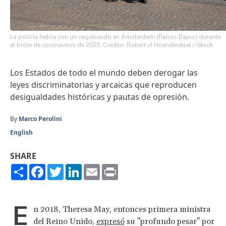
La policía habla con un vagabundo en Ámsterdam (Países Bajos) durante
el brote de coronavirus de 2020. Crédito: Robert vt Hoenderdaal / iStock
Los Estados de todo el mundo deben derogar las
leyes discriminatorias y arcaicas que reproducen
desigualdades históricas y pautas de opresión.
By
Marco Perolini
English
SHARE
Share
Facebook
Twitter
LinkedIn
Email
Print
E
n 2018, Theresa May, entonces primera ministra
del Reino Unido,
expresó
su "profundo pesar" por