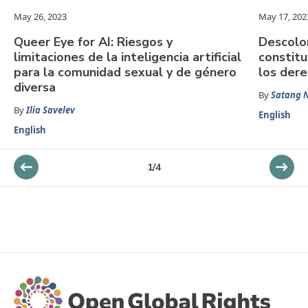
May 26, 2023
May 17, 202
Queer Eye for AI: Riesgos y
Descolon
limitaciones de la inteligencia artificial
constitu
para la comunidad sexual y de género
los dere
diversa
By
Satang 
By
Ilia Savelev
English
English
1
/
4