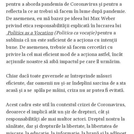
pentru a aborda pandemia de Coronavirus și pentru a
reflecta la ce ar trebui să facem în lume după pandemie.
De asemenea, eu mă bazez pe ideea lui Max Weber
privind etica responsabilității explicată în lucrarea lui
Politics as a Vocation
(Politica ca vocație)
pentru a
sublinia că nu este suficient de a acționa cu intenții
bune. De asemenea, trebuie să facem cercetări cu
privire la cel mai eficient mod de a acționa astfel, încât
acțiunile noastre să aibă impactul pe care îl urmărim.
Chiar dacă toate guvernele ar întreprinde măsuri
eficiente, dar oamenii nu și-ar îndeplini sarcina de a sta
acasă și a se spăla pe mâini, criza nu ar putea fi evitată.
Acest cadru este util în contextul crizei de Coronavirus,
deoarece el implică atât un șir de drepturi, cât și
responsabilități ale mai multor actori. Dreptul nostru la
sănătate, dar și drepturile la libertate, la libertatea de
mișcare, la educație, la informație, la hrană și la adăpost