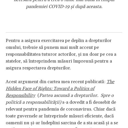
pandemiei COVID-19 și după aceasta.
Pentru a asigura exercitarea pe deplin a drepturilor
omului, trebuie să punem mai mult accent pe
responsabilitatea tuturor actorilor, și nu doar pe cea a
statelor, să întreprindem măsuri împreună pentru a
asigura respectarea drepturilor.
Acest argument din cartea mea recent publicată:
The
Hidden Face of Rights: Toward a Politics of
Responsibility
(
Partea ascunsă a drepturilor. Spre o
politică a responsabilității)
s-a dovedit a fi deosebit de
relevant pentru pandemia de coronavirus. Chiar dacă
toate guvernele ar întreprinde măsuri eficiente, dacă
oamenii nu și-ar îndeplini sarcina de a sta acasă și a se