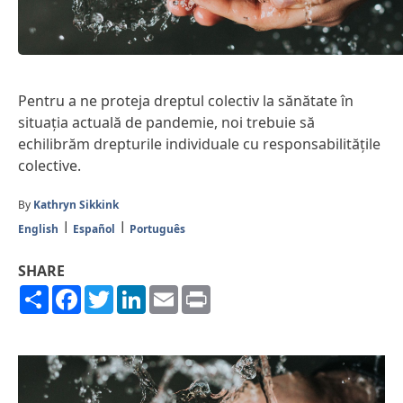
Pentru a ne proteja dreptul colectiv la sănătate în
situația actuală de pandemie, noi trebuie să
echilibrăm drepturile individuale cu responsabilitățile
colective.
By
Kathryn Sikkink
English
Español
Português
SHARE
Share
Facebook
Twitter
LinkedIn
Email
Print