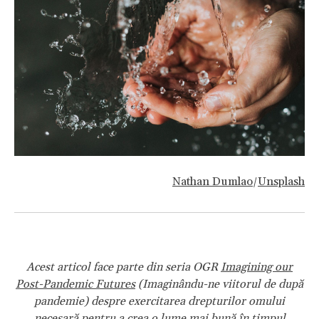
Nathan Dumlao
Unsplash
/
Acest articol face parte din seria OGR
Imagining our
Post-Pandemic Futures
(
Imaginându-ne viitorul de după
pandemie) despre exercitarea drepturilor omului
necesară pentru a crea o lume mai bună în timpul