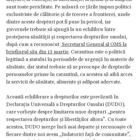
sunt toate periclitate. Pe măsură ce țările impun politici
exclusiviste de călătorie și de trecere a frontierei, unele
dintre aceste drepturi pot fi puse în pericol, iar
guvernele trebuie să ajungă la un echilibru între
protejarea sănătății și respectarea drepturilor omului,
după cum a recunoscut
Secretarul General al OMS la
briefingul său din 12 martie
. Carantina este o politică
legitimă a statului în perioadele de urgență în materie de
sănătate, dar statul trebuie să se preocupe de drepturile
persoanelor prinse în carantină, ca acestea să aibă acces
la servicii de sănătate, alimente și adăpost adecvate.
Această echilibrare a drepturilor este prevăzută în
Declarația Universală a Drepturilor Omului (DUDO),
care vorbește despre limitarea unor drepturi „pentru
respectarea drepturilor și libertăților altora”. Cu toate
acestea, DUDO merge încă mai departe și recunoaște că
fiecare dintre noi avem „îndatoriri față de comunitate”,