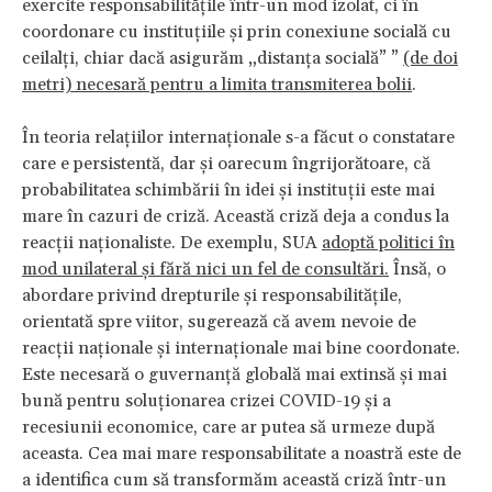
exercite responsabilitățile într-un mod izolat, ci în
coordonare cu instituțiile și prin conexiune socială cu
ceilalți, chiar dacă asigurăm „distanța socială” ”
(de doi
metri) necesară pentru a limita transmiterea bolii
.
În teoria relațiilor internaționale s-a făcut o constatare
care e persistentă, dar și oarecum îngrijorătoare, că
probabilitatea schimbării în idei și instituții este mai
mare în cazuri de criză. Această criză deja a condus la
reacții naționaliste. De exemplu, SUA
adoptă politici în
mod unilateral și fără nici un fel de consultări.
Însă, o
abordare privind drepturile și responsabilitățile,
orientată spre viitor, sugerează că avem nevoie de
reacții naționale și internaționale mai bine coordonate.
Este necesară o guvernanță globală mai extinsă și mai
bună pentru soluționarea crizei COVID-19 și a
recesiunii economice, care ar putea să urmeze după
aceasta. Cea mai mare responsabilitate a noastră este de
a identifica cum să transformăm această criză într-un