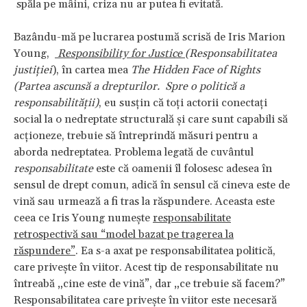
spăla pe mâini, criza nu ar putea fi evitată.
Bazându-mă pe lucrarea postumă scrisă de Iris Marion
Young,
Responsibility for Justice
(
Responsabilitatea
justiției
), în cartea mea
The Hidden Face of Rights
(Partea ascunsă a drepturilor. Spre o politică a
responsabilității)
, eu susțin că toți actorii conectați
social la o nedreptate structurală și care sunt capabili să
acționeze, trebuie să întreprindă măsuri pentru a
aborda nedreptatea. Problema legată de cuvântul
responsabilitate
este că oamenii îl folosesc adesea în
sensul de drept comun, adică în sensul că cineva este de
vină sau urmează a fi tras la răspundere. Aceasta este
ceea ce Iris Young numește
responsabilitate
retrospectivă sau “model bazat pe tragerea la
răspundere”
. Ea s-a axat pe responsabilitatea politică,
care privește în viitor. Acest tip de responsabilitate nu
întreabă „cine este de vină”, dar „ce trebuie să facem?”
Responsabilitatea care privește în viitor este necesară