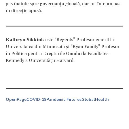
pas înainte spre guvernanța globală, dar nu într-un pas
în direcție opusă.
Kathryn Sikkink
este “Regents” Profesor emerit la
Universitatea din Minnesota și “Ryan Family” Profesor
în Politica pentru Drepturile Omului la Facultatea
Kennedy a Universității Harvard.
OpenPage
COVID-19
Pandemic Futures
Global
Health