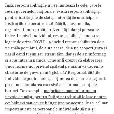
Însă, responsabilitățile nu se limitează la cele, care le
revin guvernelor naționale; există responsabilități și
pentru instituțiile de stat și autoritățile municipale,
instituțiile de ocrotire a sănătății, mass-media,
organizații non-profit, universități, dar și persoane
fizice. La nivel individual, responsabilitățile noastre
legate de criza COVID-19 includ responsabilitatea de a
ne spăla pe mâini, de a sta acasă, de a ne acoperi gura și
nasul când tușim sau strănutăm, dar și de a fi informați
și a nu intra în panică. Cine ar fi crezut că elaborarea
unor norme noi privind spălatul pe mâini va deveni o
chestiune de guvernanță globală? Responsabilitățile
individuale pot include și abținerea de la unele acțiuni,
precum acumularea excesivă a celor mai esențiale
bunuri. De exemplu,
majoritatea oamenilor nu au
nevoie de măști pentru față și ar trebui să le lase pentru
cei bolnavi sau cei ce îi îngrijesc pe aceștia
. Însă, cel mai
important este ca persoanele individuale să nu-și