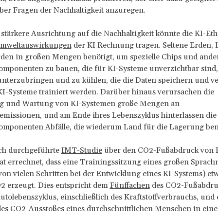
ber Fragen der Nachhaltigkeit anzuregen.
stärkere Ausrichtung auf die Nachhaltigkeit könnte die KI-Eth
mweltauswirkungen
der KI Rechnung tragen. Seltene Erden,
den in großen Mengen benötigt, um spezielle Chips und ande
mponenten zu bauen, die für KI-Systeme unverzichtbar sind
unterzubringen und zu kühlen, die die Daten speichern und ve
I-Systeme trainiert werden. Darüber hinaus verursachen die
g und Wartung von KI-Systemen große Mengen an
emissionen, und am Ende ihres Lebenszyklus hinterlassen die
mponenten Abfälle, die wiederum Land für die Lagerung ben
ich durchgeführte
IMT-Studie
über den CO2-Fußabdruck von 
t errechnet, dass eine Trainingssitzung eines großen Sprach
von vielen Schritten bei der Entwicklung eines KI-Systems) et
 erzeugt. Dies entspricht dem
Fünffachen
des CO2-Fußabdruc
tolebenszyklus, einschließlich des Kraftstoffverbrauchs, und
es CO2-Ausstoßes eines durchschnittlichen Menschen in ein