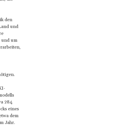
ik den
 Land und
re
, und um
rarbeiten,
ötigen.
KI-
modells
wa 284
ks eines
 etwa dem
em Jahr.