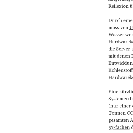
Reflexion ü
Durch eine 
massiven
U
Wasser wer
Hardwareko
die Server 
mit denen K
Entwicklun
Kohlenstoff
Hardwareko
Eine kürzl
Systemen ha
(nur einer 
Tonnen CO2
gesamten Au
57-fachen
d