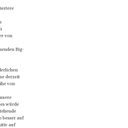
iertere
u
n
er von
henden Big-
derlichen
me derzeit
ihe von
nauere
ies würde
stehende
 besser auf
itiv auf