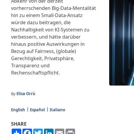
Abkehr von der derzeit
vorherrschenden Big-Data-Mentalität
hin zu einem Small-Data-Ansatz
würde dazu beitragen, die
Nachhaltigkeit von KI-Systemen zu
verbessern, und hätte darüber
hinaus positive Auswirkungen in
Bezug auf Fairness, (globale)
Gerechtigkeit, Privatsphäre,
Transparenz und
Rechenschaftspflicht.
By
Elisa Orrù
English
Español
Italiano
SHARE
Share
Facebook
Twitter
LinkedIn
Email
Print