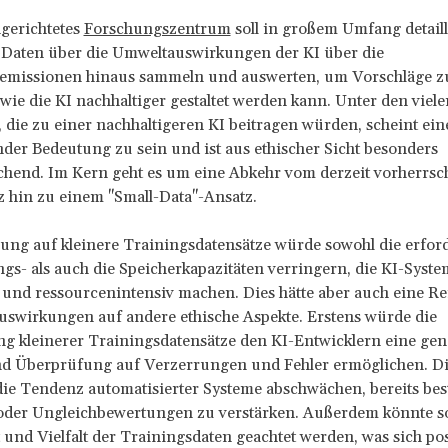
gerichtetes
Forschungszentrum
soll in großem Umfang detaill
 Daten über die Umweltauswirkungen der KI über die
femissionen hinaus sammeln und auswerten, um Vorschläge z
 wie die KI nachhaltiger gestaltet werden kann. Unter den viele
 die zu einer nachhaltigeren KI beitragen würden, scheint ein
der Bedeutung zu sein und ist aus ethischer Sicht besonders
echend. Im Kern geht es um eine Abkehr vom derzeit vorherrsc
z hin zu einem "Small-Data"-Ansatz.
ung auf kleinere Trainingsdatensätze würde sowohl die erfor
gs- als auch die Speicherkapazitäten verringern, die KI-Syste
 und ressourcenintensiv machen. Dies hätte aber auch eine Re
uswirkungen auf andere ethische Aspekte. Erstens würde die
g kleinerer Trainingsdatensätze den KI-Entwicklern eine ge
d Überprüfung auf Verzerrungen und Fehler ermöglichen. D
ie Tendenz automatisierter Systeme abschwächen, bereits be
 oder Ungleichbewertungen zu verstärken. Außerdem könnte so
t und Vielfalt der Trainingsdaten geachtet werden, was sich pos