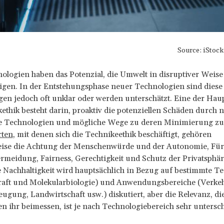
Source: iStoc
logien haben das Potenzial, die Umwelt in disruptiver Weise
igen. In der Entstehungsphase neuer Technologien sind diese
en jedoch oft unklar oder werden unterschätzt. Eine der Ha
ethik besteht darin, proaktiv die potenziellen Schäden durch 
e Technologien und mögliche Wege zu deren Minimierung zu 
ten
, mit denen sich die Technikeethik beschäftigt, gehören
eise die Achtung der Menschenwürde und der Autonomie, Für
meidung, Fairness, Gerechtigkeit und Schutz der Privatsphär
 Nachhaltigkeit wird hauptsächlich in Bezug auf bestimmte T
raft und Molekularbiologie) und Anwendungsbereiche (Verkeh
ugung, Landwirtschaft usw.) diskutiert, aber die Relevanz, die
 ihr beimessen, ist je nach Technologiebereich sehr untersch