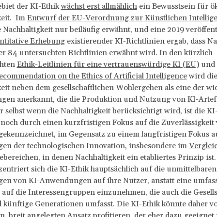
biet der KI-Ethik
wächst erst allmählich
ein Bewusstsein für ö
keit. Im
Entwurf der EU-Verordnung zur Künstlichen Intellig
 Nachhaltigkeit nur beiläufig erwähnt, und eine 2019 veröffent
ntitative Erhebung
existierender KI-Richtlinien ergab, dass Na
er 84 untersuchten Richtlinien erwähnt wird. In den kürzlich
chten
Ethik-Leitlinien für eine vertrauenswürdige KI (EU)
und 
mmendation on the Ethics of Artificial Intelligence
wird di
eit neben dem gesellschaftlichen Wohlergehen als eine der wi
gen anerkannt, die die Produktion und Nutzung von KI-Artefa
er selbst wenn die Nachhaltigkeit berücksichtigt wird, ist die K
noch durch einen kurzfristigen Fokus auf die Zuverlässigkeit 
ekennzeichnet, im Gegensatz zu einem langfristigen Fokus au
en der technologischen Innovation, insbesondere im
Verglei
bereichen, in denen Nachhaltigkeit ein etabliertes Prinzip ist
entriert sich die KI-Ethik hauptsächlich auf die unmittelbaren
en von KI-Anwendungen auf ihre Nutzer, anstatt eine umfas
 auf die Interessengruppen einzunehmen, die auch die Gesells
 künftige Generationen umfasst. Die KI-Ethik könnte daher v
n, breit angelegten Ansatz profitieren, der eher dazu geeignet i