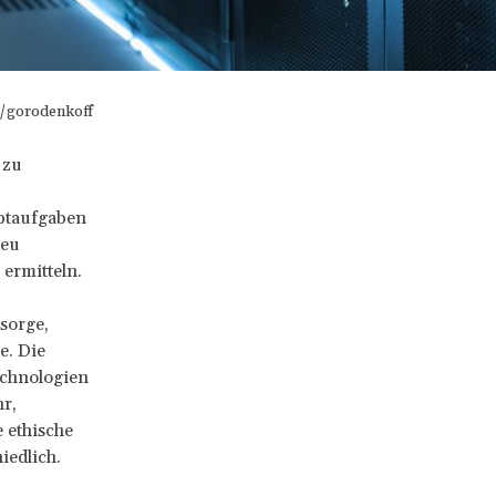
k/gorodenkoff
 zu
uptaufgaben
neu
ermitteln.
sorge,
e. Die
echnologien
r,
 ethische
iedlich.