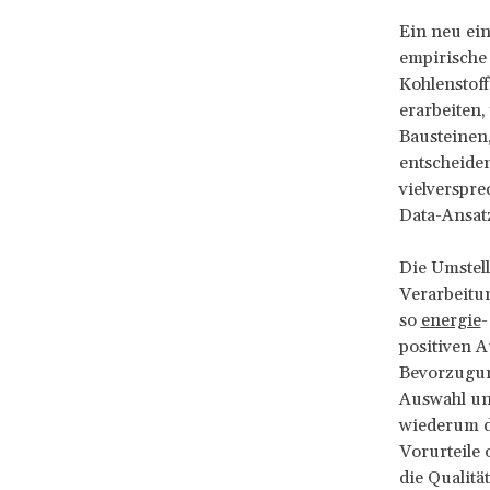
Ein neu ein
empirische
Kohlenstof
erarbeiten,
Bausteinen,
entscheiden
vielverspr
Data-Ansat
Die Umstell
Verarbeitun
so
energie
-
positiven A
Bevorzugun
Auswahl un
wiederum d
Vorurteile
die Qualitä