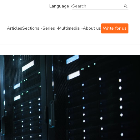
Language
Articles
Sections
Series
Multimedia
About us
Write for us