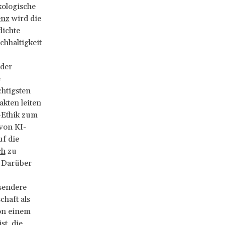
kologische
enz
wird die
lichte
chhaltigkeit
der
e
chtigsten
kten leiten
I-Ethik zum
von KI-
f die
ch
zu
. Darüber
sendere
chaft als
on einem
st, die