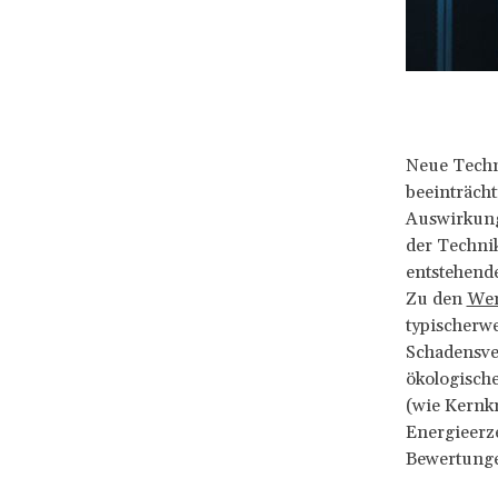
Neue Techno
beeinträcht
Auswirkung
der Technik
entstehend
Zu den
Wer
typischerw
Schadensver
ökologische
(wie Kernk
Energieerze
Bewertungen