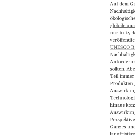
Auf dem Ge
Nachhaltig
ökologische
globale qua
nur in 14 d
veröffentli
UNESCO Reco
Nachhaltigk
Anforderun
sollten. Ab
Teil immer 
Produkten g
Auswirkung
Technologie
hinaus konz
Auswirkung
Perspektive
Ganzes und
langfristige