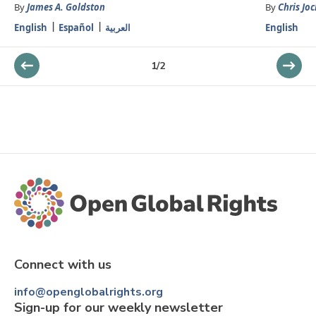
By
James A. Goldston
By
Chris Jo
English
Español
العربية
English
1
/
2
Connect with us
info@openglobalrights.org
Sign-up for our weekly newsletter