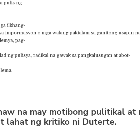
a pulis ng
ga ilkhang-
 sa impormasyon o mga walang pakialam sa ganitong usapin na
demya, pag-
 ng pulisya, radikal na gawak sa pangkalusugan at abot-
blema.
aw na may motibong pulitikal at m
t lahat ng kritiko ni Duterte.