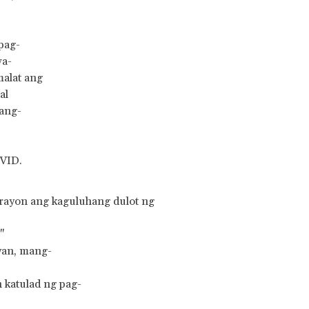
pag-
wa-
alat ang
al
sang-
OVID.
trayon ang kaguluhang dulot ng
"
yan, mang-
 katulad ng pag-