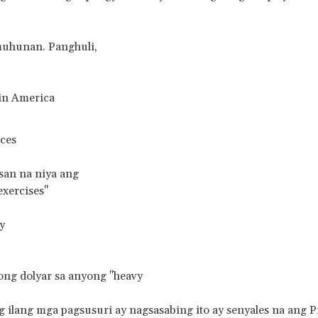
muhunan. Panghuli,
tin America
ces
san na niya ang
xercises"
y
ng dolyar sa anyong "heavy
ng ilang mga pagsusuri ay nagsasabing ito ay senyales na ang Pi