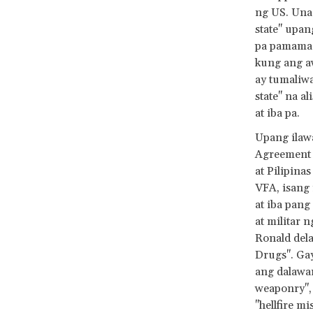
ng US. Una 
state" upan
pa pamamag
kung ang a
ay tumaliwa
state" na a
at iba pa.
Upang ilawa
Agreement 
at Pilipina
VFA, isang
at iba pang
at militar 
Ronald dela
Drugs". Ga
ang dalawa
weaponry", 
"hellfire m