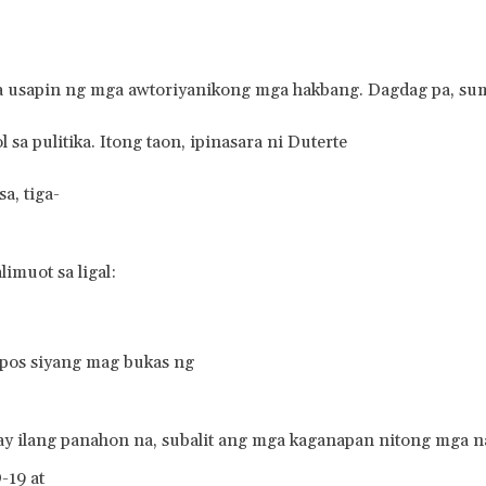
 usapin ng mga awtoriyanikong mga hakbang. Dagdag pa, sumi
 sa pulitika. Itong taon, ipinasara ni Duterte
, tiga-
imuot sa ligal:
apos siyang mag bukas ng
y ilang panahon na, subalit ang mga kaganapan nitong mga na
-19 at