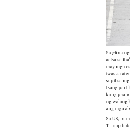
Sa gitna n
aalsa sa ib
may mga es
iwas sa at
supil sa mg
Isang parti
kung paano
ng walang k
ang mga ab
Sa US, bumu
Trump haban