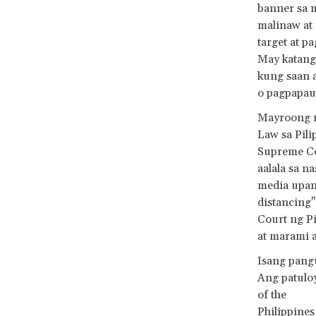
banner sa m
malinaw at 
target at p
May katang
kung saan 
o pagpapau
Mayroong m
Law sa Pili
Supreme Co
aalala sa 
media upang
distancing"
Court ng Pi
at marami 
Isang pangu
Ang patuloy
of the
Philippines