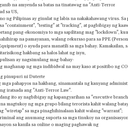
anib na amyenda sa batas na tinatawag na "Anti-Terror
ad sa US,
o ng Pilipinas ay ginulat ng labis na nakakahawang virus. Sa 
sa "containment", "testing" at "tracking", at pagbibigay ng kaa
rtang pang-ekonomiya to mga sapilitang mag "lockdown", kum
mahihirap na pamayanan, walang rekursso para sa PPE (Person
Equipment) o ayuda para manatili sa mga bahay. Kamakailan, 
itarisikong hakbang sa halos lahat ng isyu,
pulisan ay nagsimulang mag-bahay-
g maghanap ng mga indibidwal na may kaso at positibo ng C
g pinupuri ni Duterte
ng mga pahapyos na hakbang, sinamantala ng kanyang adminis
g iratsada ang "Anti-Terror Law".
ang ito ay nagbibigay ng kapangyarihan sa "executive branch
 na magtukoy ng mga grupo bilang terorista kahit walang bata
ag "wiretap" sa mga pinaghihinalaan kahit walang "warrant";
kriminal ang anumang suporta sa mga tinukoy na organisasyon
aayon sa kanila sa online o maging paghawak ng