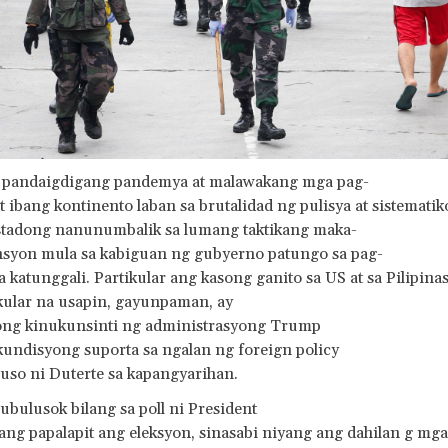
g pandaigdigang pandemya at malawakang mga pag-
a't ibang kontinento laban sa brutalidad ng pulisya at sistemati
tadong nanunumbalik sa lumang taktikang maka-
ensyon mula sa kabiguan ng gubyerno patungo sa pag-
a katunggali. Partikular ang kasong ganito sa US at sa Pilipinas
kular na usapin, gayunpaman, ay
ng kinukunsinti ng administrasyong Trump
undisyong suporta sa ngalan ng foreign policy
uso ni Duterte sa kapangyarihan.
bulusok bilang sa poll ni President
g papalapit ang eleksyon, sinasabi niyang ang dahilan g mga