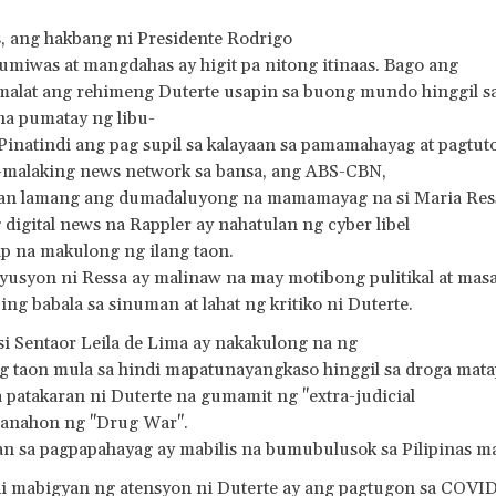
s, ang hakbang ni Presidente Rodrigo
umiwas at mangdahas ay higit pa nitong itinaas. Bago ang
alat ang rehimeng Duterte usapin sa buong mundo hinggil sa
na pumatay ng libu-
 Pinatindi ang pag supil sa kalayaan sa pamamahayag at pagtutol
-malaking news network sa bansa, ang ABS-CBN,
lan lamang ang dumadaluyong na mamamayag na si Maria Ressa
 digital news na Rappler ay nahatulan ng cyber libel
p na makulong ng ilang taon.
usyon ni Ressa ay malinaw na may motibong pulitikal at masal
bing babala sa sinuman at lahat ng kritiko ni Duterte.
i Sentaor Leila de Lima ay nakakulong na ng
ng taon mula sa hindi mapatunayangkaso hinggil sa droga mat
a patakaran ni Duterte na gumamit ng "extra-judicial
 panahon ng "Drug War".
n sa pagpapahayag ay mabilis na bumubulusok sa Pilipinas ma
di mabigyan ng atensyon ni Duterte ay ang pagtugon sa COVID