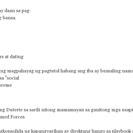
y daan sa pag-
g bansa.
s at dating
ang magpahayag ng pagtutol habang ang iba ay bumaling naman
a "social
upreme
ng Duterte sa sarili nitong mamamayan sa ganitong mga usapi
Armed Forces
gkonsolida ng kapangyarihan ay direktang hango sa playbook 