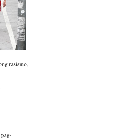
kong rasismo,
.
 pag-