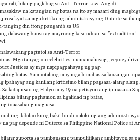
ga rali, bilang paglabag sa Anti-Terror Law. Ang di-
masaklaw na katangian ng batas na ito ay maaari ding magbiga
agprosekyut sa mga kritiko ng administrasyong Duterte sa iban
i-tanging din itong panganib sa US
ang dalawang bansa ay mayroong kasunduan sa "extradition"
wi.
alawakang pagtutol sa Anti-Terror
pinas. Mga tanyag na celebrities, mamamahayag, jeepney driver
urt Justices ay mga napipagpahayag ng pag-
nasabing batas. Samantalang may mga lumabas sa lansangan up
 ipahayag ang kanilang kritisimo bilang pagsasa-alang alang s
. Sa katapusan ng Hulyo may 19 na petisyon ang ipinasa sa S
lipinas bilang paghamon sa ligalidad ng batas,
ang inaasahang magpasa.
nahing dahilan kung bakit hindi nakikinig ang administrasyo
 na pag depende ni Duterte sa Philippine National Police at 
 bilang suporta sa pambansang pampulitikang ambitsyon sa pa