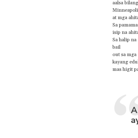
aalsa bilan
Minneapoli
at mga ahit
Sa pamamag
isip na ahi
Sa halip n
bail
out sa mga
kayang eduk
mas higit p
A
a