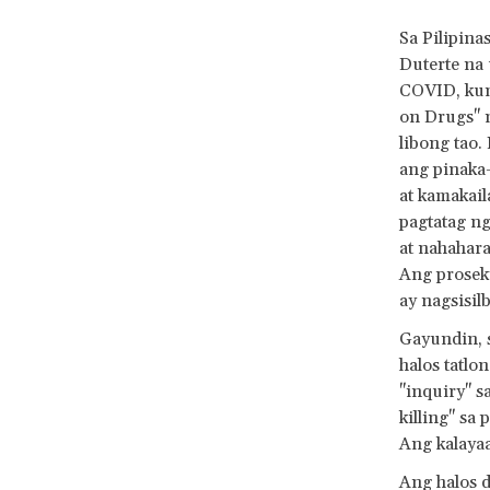
Sa Pilipina
Duterte na 
COVID, kum
on Drugs" 
libong tao.
ang pinaka
at kamakai
pagtatag ng
at nahahara
Ang proseky
ay nagsisil
Gayundin, s
halos tatlo
"inquiry" s
killing" sa
Ang kalayaa
Ang halos 