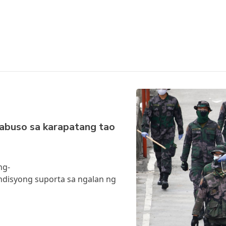
abuso sa karapatang tao
ng-
undisyong suporta sa ngalan ng