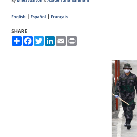
By
Miles Ashton
&
Azadeh Shahshahani
English
Español
Français
SHARE
Share
Facebook
Twitter
LinkedIn
Email
Print