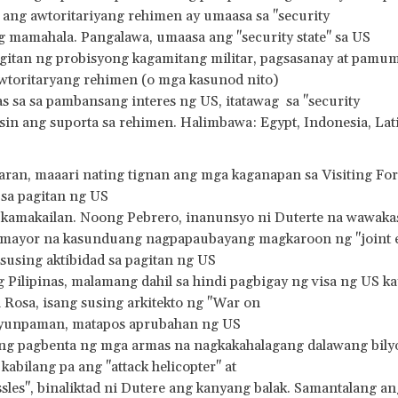
ang awtoritariyang rehimen ay umaasa sa "security
g mamahala. Pangalawa, umaasa ang "security state" sa US
itan ng probisyong kagamitang militar, pagsasanay at pamu
wtoritaryang rehimen (o mga kasunod nito)
s sa sa pambansang interes ng US, itatawag sa "security
lisin ang suporta sa rehimen. Halimbawa: Egypt, Indonesia, La
ran, maaari nating tignan ang mga kaganapan sa Visiting For
sa pagitan ng US
s kamakailan. Noong Pebrero, inanunsyo ni Duterte na wawaka
 mayor na kasunduang nagpapaubayang magkaroon ng "joint e
 susing aktibidad sa pagitan ng US
ng Pilipinas, malamang dahil sa hindi pagbigay ng visa ng US ka
 Rosa, isang susing arkitekto ng "War on
yunpaman, matapos aprubahan ng US
ng pagbenta ng mga armas na nagkakahalagang dalawang bilyo
kabilang pa ang "attack helicopter" at
issles", binaliktad ni Dutere ang kanyang balak. Samantalang a