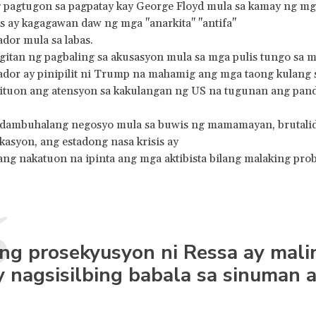
g pagtugon sa pagpatay kay George Floyd mula sa kamay ng mg
s ay kagagawan daw ng mga "anarkita" "antifa"
ador mula sa labas.
itan ng pagbaling sa akusasyon mula sa mga pulis tungo sa m
tador ay pinipilit ni Trump na mahamig ang mga taong kulang
a ituon ang atensyon sa kakulangan ng US na tugunan ang pan
 dambuhalang negosyo mula sa buwis ng mamamayan, brutalidad
asyon, ang estadong nasa krisis ay
ang nakatuon na ipinta ang mga aktibista bilang malaking pro
ng prosekyusyon ni Ressa ay malin
y nagsisilbing babala sa sinuman a