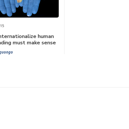
015
internationalize human
unding must make sense
guongo