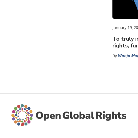
January 19, 2
To truly 
rights, f
By
Wanja Mu