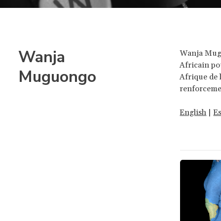
Wanja
Wanja Mugu
Africain po
Muguongo
Afrique de l
renforcemen
English
|
E