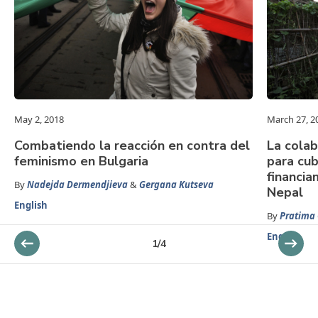
May 2, 2018
March 27, 2
Combatiendo la reacción en contra del
La cola
feminismo en Bulgaria
para cub
financia
By
Nadejda Dermendjieva
&
Gergana Kutseva
Nepal
English
By
Pratima
English
1
/
4