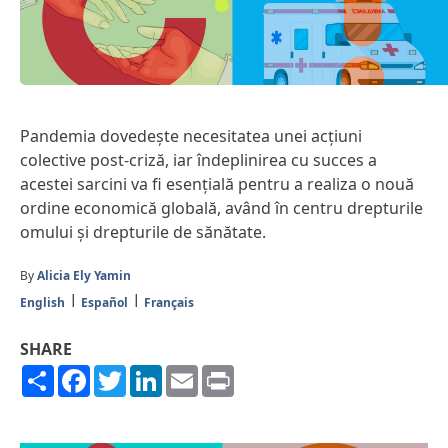
Pandemia dovedește necesitatea unei acțiuni
colective post-criză, iar îndeplinirea cu succes a
acestei sarcini va fi esențială pentru a realiza o nouă
ordine economică globală, având în centru drepturile
omului și drepturile de sănătate.
By
Alicia Ely Yamin
English
Español
Français
SHARE
Share
Facebook
Twitter
LinkedIn
Email
Print