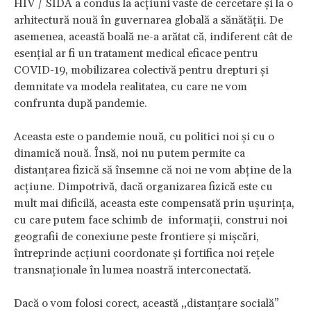
HIV / SIDA a condus la acțiuni vaste de cercetare și la o
arhitectură nouă în guvernarea globală a sănătății. De
asemenea, această boală ne-a arătat că, indiferent cât de
esențial ar fi un tratament medical eficace pentru
COVID-19, mobilizarea colectivă pentru drepturi și
demnitate va modela realitatea, cu care ne vom
confrunta după pandemie.
Aceasta este o pandemie nouă, cu politici noi și cu o
dinamică nouă. Însă, noi nu putem permite ca
distanțarea fizică să însemne că noi ne vom abține de la
acțiune. Dimpotrivă, dacă organizarea fizică este cu
mult mai dificilă, aceasta este compensată prin ușurința,
cu care putem face schimb de informații, construi noi
geografii de conexiune peste frontiere și mișcări,
întreprinde acțiuni coordonate și fortifica noi rețele
transnaționale în lumea noastră interconectată.
Dacă o vom folosi corect, această „distanțare socială”