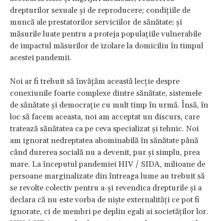
drepturilor sexuale și de reproducere; condițiile de
muncă ale prestatorilor serviciilor de sănătate; și
măsurile luate pentru a proteja populațiile vulnerabile
de impactul măsurilor de izolare la domiciliu în timpul
acestei pandemii.
Noi ar fi trebuit să învățăm această lecție despre
conexiunile foarte complexe dintre sănătate, sistemele
de sănătate și democrație cu mult timp în urmă. Însă, în
loc să facem aceasta, noi am acceptat un discurs, care
tratează sănătatea ca pe ceva specializat și tehnic. Noi
am ignorat nedreptatea abominabilă în sănătate până
când durerea socială nu a devenit, pur și simplu, prea
mare. La începutul pandemiei HIV / SIDA, milioane de
persoane marginalizate din întreaga lume au trebuit să
se revolte colectiv pentru a-și revendica drepturile și a
declara că nu este vorba de niște externalități ce pot fi
ignorate, ci de membri pe deplin egali ai societăților lor.