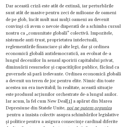
Dar această criză este atât de extinsă, iar perturbările
sunt atât de masive pentru zeci de milioane de oameni
de pe glob, încât mult mai mulți oameni au devenit
convinși că avem o nevoie disperată de a schimba cursul
nostru ca „comunitate globală” colectivă. Impozitele,
sistemele anti-trust, proprietatea intelectuală,
reglementările financiare și alte legi, dar și ordinea
economică globală antidemocratică, au evoluat de-a
lungul deceniilor în sensul sporirii capitalului privat,
diminuării resurselor și capacităților publice, făcând ca
guvernele să pară irelevante. Ordinea economică globală
a devenit un teren de joc pentru elite. Nimic din toate
acestea nu era inevitabil; în realitate, această situație
este produsul acțiunilor orchestrate de-a lungul anilor.
Iar acum, la fel cum New Deal
[1]
a apărut din Marea
Depresiune din Statele Unite,
noi ne putem organiza
pentru a insista colectiv asupra schimbărilor legislative
și politice pentru a asigura consecințe cardinal diferite