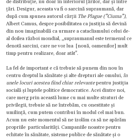
de distribuție, nu doar în interiorul țărilor, dar și între
țări. Desigur, aceasta va fi o sarcină supraumană, dar
după cum spunea autorul cărții
The Plague (”Ciuma”)
,
Albert Camus, despre posibilitatea ca justiția să devină
din nou imaginabilă ca urmare a cataclismului celui de-
al doilea război mondial, „supraumanul este termenul ce
denotă sarcini, care ne vor lua [nouă, oamenilor] mult
timp pentru realizare, doar atât".
La fel de important e că trebuie să punem din nou în
centru dreptul la sănătate și alte drepturi ale omului,
în
unele locuri acestea fiind chiar relevante
pentru justiția
socială și luptele politice democratice. Acei dintre noi,
care merg prin această lume cu mai multe straturi de
privilegii, trebuie să ne întrebăm, cu onestitate și
umilință, cum putem contribui în modul cel mai bun.
Acum nu este momentul să ne izolăm ca să ne apărăm
propriile particularități. Campaniile noastre pentru
echitate în sănătate, sisteme publice de sănătate și o