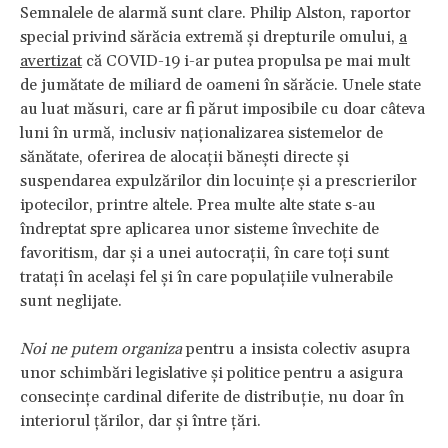
Semnalele de alarmă sunt clare. Philip Alston, raportor
special privind sărăcia extremă și drepturile omului,
a
avertizat
că COVID-19 i-ar putea propulsa pe mai mult
de jumătate de miliard de oameni în sărăcie. Unele state
au luat măsuri, care ar fi părut imposibile cu doar câteva
luni în urmă, inclusiv naționalizarea sistemelor de
sănătate, oferirea de alocații bănești directe și
suspendarea expulzărilor din locuințe și a prescrierilor
ipotecilor, printre altele. Prea multe alte state s-au
îndreptat spre aplicarea unor sisteme învechite de
favoritism, dar și a unei autocrații, în care toți sunt
tratați în același fel și în care populațiile vulnerabile
sunt neglijate.
Noi ne putem organiza
pentru a insista colectiv asupra
unor schimbări legislative și politice pentru a asigura
consecințe cardinal diferite de distribuție, nu doar în
interiorul țărilor, dar și între țări.