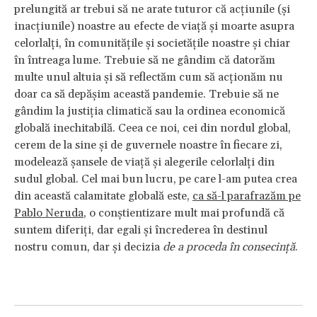
prelungită ar trebui să ne arate tuturor că acțiunile (și
inacțiunile) noastre au efecte de viață și moarte asupra
celorlalți, în comunitățile și societățile noastre și chiar
în întreaga lume. Trebuie să ne gândim că datorăm
multe unul altuia și să reflectăm cum să acționăm nu
doar ca să depășim această pandemie. Trebuie să ne
gândim la justiția climatică sau la ordinea economică
globală inechitabilă. Ceea ce noi, cei din nordul global,
cerem de la sine și de guvernele noastre în fiecare zi,
modelează șansele de viață și alegerile celorlalți din
sudul global. Cel mai bun lucru, pe care l-am putea crea
din această calamitate globală este,
ca să-l parafrazăm pe
Pablo Neruda
, o conștientizare mult mai profundă că
suntem diferiți, dar egali și încrederea în destinul
nostru comun, dar și decizia
de a proceda în consecință
.