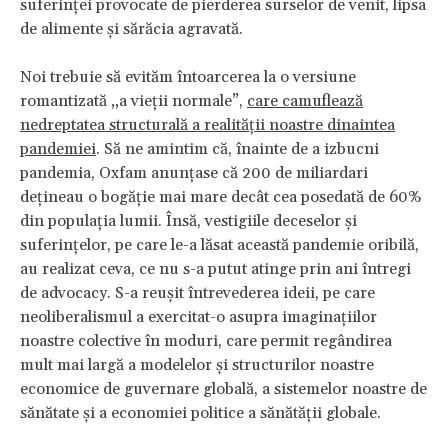
suferinței provocate de pierderea surselor de venit, lipsa
de alimente și sărăcia agravată.
Noi trebuie să evităm întoarcerea la o versiune
romantizată „a vieții normale”,
care camuflează
nedreptatea structurală a realității noastre dinaintea
pandemiei
. Să ne amintim că, înainte de a izbucni
pandemia, Oxfam anunțase că 200 de miliardari
dețineau o bogăție mai mare decât cea posedată de 60%
din populația lumii. Însă, vestigiile deceselor și
suferințelor, pe care le-a lăsat această pandemie oribilă,
au realizat ceva, ce nu s-a putut atinge prin ani întregi
de advocacy. S-a reușit întrevederea ideii, pe care
neoliberalismul a exercitat-o ​​asupra imaginațiilor
noastre colective în moduri, care permit regândirea
mult mai largă a modelelor și structurilor noastre
economice de guvernare globală, a sistemelor noastre de
sănătate și a economiei politice a sănătății globale.