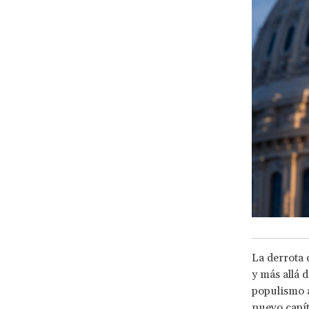
La derrota 
y más allá 
populismo a
nuevo capít