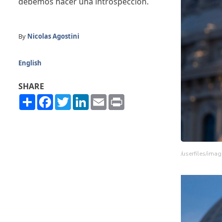
debemos hacer una introspección.
By
Nicolas Agostini
English
SHARE
Share
Facebook
Twitter
LinkedIn
Email
Print
/userfiles/ima