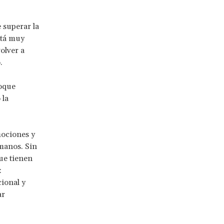
e superar la
stá muy
olver a
.
foque
 la
mociones y
manos. Sin
ue tienen
:
ional y
ar