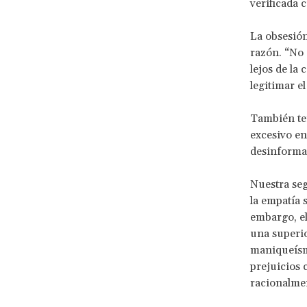
verificada 
La obsesión 
razón. “No 
lejos de la
legitimar e
También ten
excesivo en
desinforma
Nuestra seg
la empatía 
embargo, el
una superio
maniqueísmo
prejuicios 
racionalmen