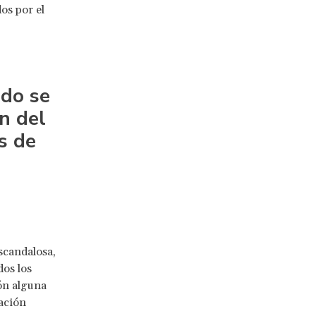
os por el
do se
n del
s de
scandalosa,
os los
ón alguna
ación