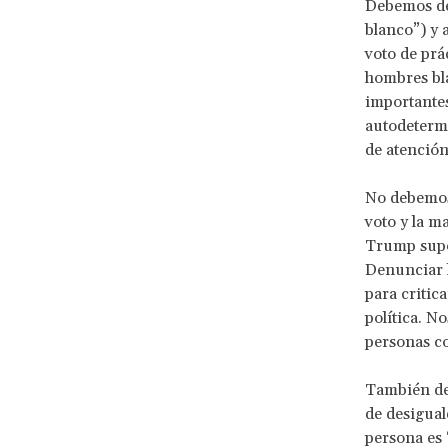
Debemos des
blanco”) y 
voto de prá
hombres bla
importantes
autodeterm
de atención
No debemos 
voto y la m
Trump supo 
Denunciar l
para critic
política. N
personas co
También deb
de desigual
persona es “