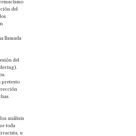
upremacismo
ción del
los
on
na llamada
esión del
dering).
os.
 pretexto
rrección
chas
os análisis
e toda
rracista, u