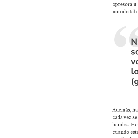
opresora u 
mundo tal c
N
s
v
l
(
Además, hay
cada vez se
bandos. He 
cuando esta