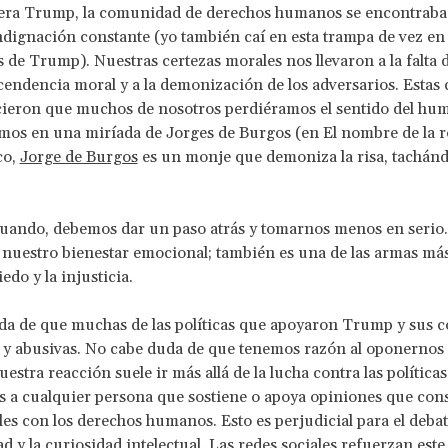
 era Trump, la comunidad de derechos humanos se encontraba
ndignación constante (yo también caí en esta trampa de vez en
ts de Trump). Nuestras certezas morales nos llevaron a la falta 
cendencia moral y a la demonización de los adversarios. Estas 
ieron que muchos de nosotros perdiéramos el sentido del hum
mos en una miríada de Jorges de Burgos (en El nombre de la r
co,
Jorge de Burgos
es un monje que demoniza la risa, tachánd
uando, debemos dar un paso atrás y tomarnos menos en serio. 
nuestro bienestar emocional; también es una de las armas má
edo y la injusticia.
a de que muchas de las políticas que apoyaron Trump y sus c
 y abusivas. No cabe duda de que tenemos razón al oponernos a
estra reacción suele ir más allá de la lucha contra las polític
s a cualquier persona que sostiene o apoya opiniones que co
es con los derechos humanos. Esto es perjudicial para el debat
ad y la curiosidad intelectual. Las redes sociales refuerzan est