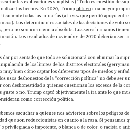
cartar las explicaciones simplistas (“Todo es cuestión de s
analizar los hechos. En 2020, Trump
obtuvo
una mayor propor
cticamente todas las minorías (a la vez que perdió apoyo entre 
ncos). Los determinantes sociales de las decisiones de voto s
, pero no son una ciencia absoluta. Los seres humanos tienen
inación. Los resultados de noviembre de 2020 deberían ser u
.
dar por sentado que todo se solucionará con eliminar la supr
anipulación de los límites de los distritos electorales (gerryman
muy bien cómo captar los diferentes tipos de miedos y enfad
os usos deshonestos de la “corrección política” no debe ser un
ar con
deshonestidad
a quienes cuestionan los excesos de la co
os guste o no, Trump captó objetivamente la ira ante lo que mu
nsideran como corrección política.
emos escuchar a quienes nos advierten sobre los peligros de l
dad que son reduccionistas en cuanto a la raza. Si
pensamos
qu
o privilegiada o impotente, o blanca o de color, o racista o anti