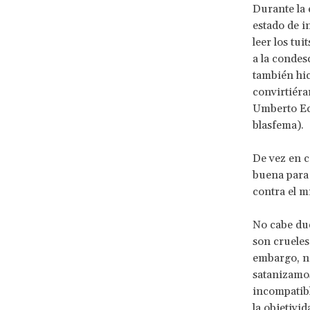
Durante la
estado de i
leer los tui
a la condes
también hic
convirtiéra
Umberto E
blasfema).
De vez en c
buena para 
contra el mi
No cabe dud
son crueles
embargo, nu
satanizamo
incompatibl
la objetivid