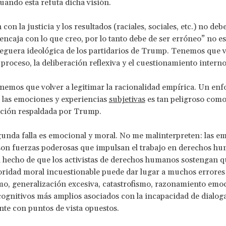
cuando esta refuta dicha visión.
con la justicia y los resultados (raciales, sociales, etc.) no deb
encaja con lo que creo, por lo tanto debe de ser erróneo” no e
 ceguera ideológica de los partidarios de Trump. Tenemos que v
l proceso, la deliberación reflexiva y el cuestionamiento interno
emos que volver a legitimar la racionalidad empírica. Un en
 las emociones y experiencias
subjetivas
es tan peligroso como
ción respaldada por Trump.
unda falla es emocional y moral. No me malinterpreten: las e
son fuerzas poderosas que impulsan el trabajo en derechos hu
 hecho de que los activistas de derechos humanos sostengan q
ridad moral incuestionable puede dar lugar a muchos errores
, generalización excesiva, catastrofismo, razonamiento emoc
cognitivos más amplios asociados con la incapacidad de dialog
te con puntos de vista opuestos.