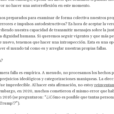
ror no hacer una autorreflexión en este momento.
os preparados para examinar de forma colectiva nuestros pro
 errores e impulsos autodestructivos? Es hora de aceptar la ver
diendo nuestra capacidad de transmitir mensajes sobre la justi
la dignidad humana. Si queremos seguir vigentes y que más p
e nuevo, tenemos que hacer una introspección. Esta es una o
ver el mundo tal como es y arreglar nuestras propias fallas.
n?
mera falla es empírica. A menudo, no procesamos los hechos p
 prejuicios ideológicos y categorizaciones maniqueas. La elecc
e impredecible. Al hacer esta afirmación, no estoy
reinventa
 embargo, en 2020, muchos cometieron el mismo error que ha
 2016 (se preguntaron: “¿¡Cómo es posible que tantas person
 Trump!?”).