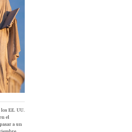
 los EE. UU.
en el
pasar a un
oviembre,