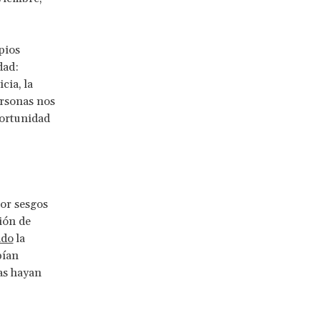
pios
dad:
cia, la
ersonas nos
portunidad
or sesgos
ión de
ndo
la
bían
as hayan