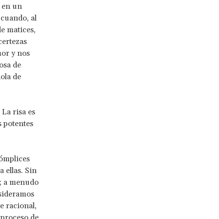
 en un
 cuando, al
de matices,
certezas
or y nos
osa de
ola de
La risa es
s potentes
ómplices
 ellas. Sin
as; a menudo
nsideramos
e racional,
e proceso de