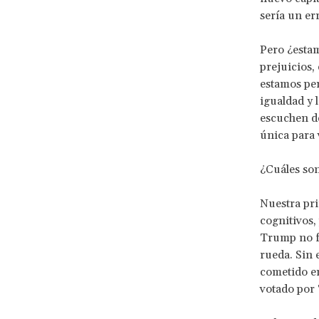
sería un er
Pero ¿estam
prejuicios,
estamos per
igualdad y 
escuchen d
única para 
¿Cuáles so
Nuestra pri
cognitivos,
Trump no fu
rueda. Sin
cometido en
votado por