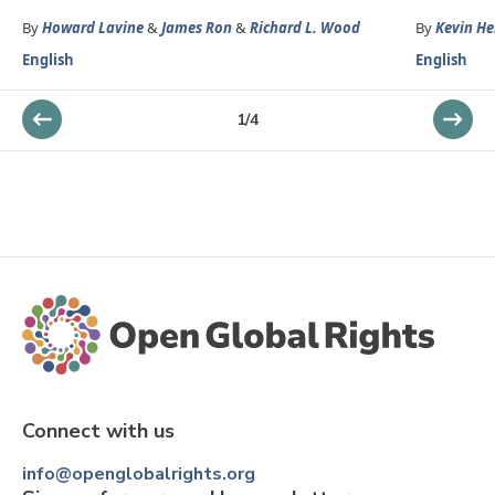
By
Howard Lavine
&
James Ron
&
Richard L. Wood
By
Kevin He
English
English
1
/
4
Connect with us
info@openglobalrights.org