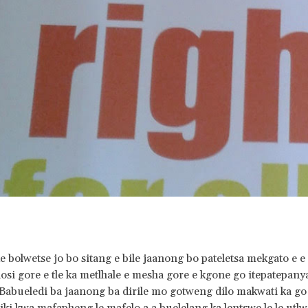
e bolwetse jo bo sitang e bile jaanong bo pateletsa mekgato e 
osi gore e tle ka metlhale e mesha gore e kgone go itepatepanya
Babueledi ba jaanong ba dirile mo gotweng dilo makwati ka g