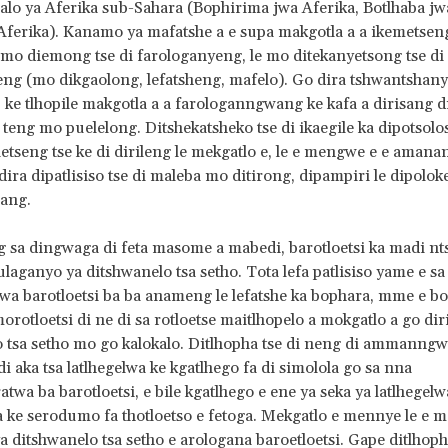
galo ya Aferika sub-Sahara (Bophirima jwa Aferika, Botlhaba jw
ferika). Kanamo ya mafatshe a e supa makgotla a a ikemetseng
mo diemong tse di farologanyeng, le mo ditekanyetsong tse di
ng (mo dikgaolong, lefatsheng, mafelo). Go dira tshwantshany
 ke tlhopile makgotla a a farologanngwang ke kafa a dirisang 
a teng mo puelelong. Ditshekatsheko tse di ikaegile ka dipotsolo
letseng tse ke di dirileng le mekgatlo e, le e mengwe e e amanan
dira dipatlisiso tse di maleba mo ditirong, dipampiri le dipoloke
ang.
 sa dingwaga di feta masome a mabedi, barotloetsi ka madi nt
hulaganyo ya ditshwanelo tsa setho. Tota lefa patlisiso yame e sa
wa barotloetsi ba ba anameng le lefatshe ka bophara, mme e b
orotloetsi di ne di sa rotloetse maitlhopelo a mokgatlo a go diri
 tsa setho mo go kalokalo. Ditlhopha tse di neng di ammanngwa
di aka tsa latlhegelwa ke kgatlhego fa di simolola go sa nna
a ba barotloetsi, e bile kgatlhego e ene ya seka ya latlhegelw
 ke serodumo fa thotloetso e fetoga. Mekgatlo e mennye le e 
a ditshwanelo tsa setho e arologana baroetloetsi. Gape ditlhoph