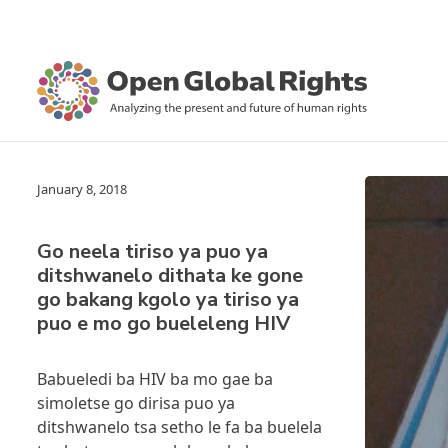
January 8, 2018
Go neela tiriso ya puo ya
ditshwanelo dithata ke gone
go bakang kgolo ya tiriso ya
puo e mo go bueleleng HIV
Babueledi ba HIV ba mo gae ba
simoletse go dirisa puo ya
ditshwanelo tsa setho le fa ba buelela