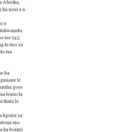
a Aferika,
 ka nosi a a
o e
ditshwanelo
so tse 145
g le tiro ya
lo tsa
se ba
 ganane le
ontsha gore
sa leano la
 thata le
a kgotsa ya
metona mo
a ka bontsi