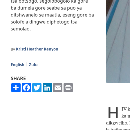
tsa botsogo, segolobogolo ka gore
ba dumela gore seabe sa puo ya
ditshwanelo se maatla, eseng gore ba
solofela dingwe diphetogo tsa
semolao.
By
Kristi Heather Kenyon
English
Zulu
SHARE
Share
Facebook
Twitter
LinkedIn
Email
Print
H
IV k
ka n
dikgwelho. 