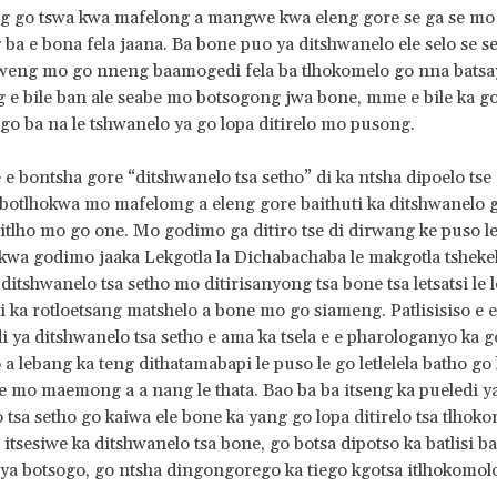
ng go tswa kwa mafelong a mangwe kwa eleng gore se ga se mo
ba e bona fela jaana. Ba bone puo ya ditshwanelo ele selo se se
sweng mo go nneng baamogedi fela ba tlhokomelo go nna batsa
 e bile ban ale seabe mo botsogong jwa bone, mme e bile ka g
ogo ba na le tshwanelo ya go lopa ditirelo mo pusong.
e e bontsha gore “ditshwanelo tsa setho” di ka ntsha dipoelo tse
 botlhokwa mo mafelomg a eleng gore baithuti ka ditshwanelo g
eitlho mo go one. Mo godimo ga ditiro tse di dirwang ke puso l
wa godimo jaaka Lekgotla la Dichabachaba le makgotla tshekel
ditshwanelo tsa setho mo ditirisanyong tsa bone tsa letsatsi le l
 di ka rotloetsang matshelo a bone mo go siameng. Patlisisiso e 
i ya ditshwanelo tsa setho e ama ka tsela e e pharologanyo ka go
 a lebang ka teng dithatamabapi le puso le go letlelela batho go
 le mo maemong a a nang le thata. Bao ba ba itseng ka pueledi y
 tsa setho go kaiwa ele bone ka yang go lopa ditirelo tsa tlhoko
itsesiwe ka ditshwanelo tsa bone, go botsa dipotso ka batlisi ba 
ya botsogo, go ntsha dingongorego ka tiego kgotsa itlhokomol