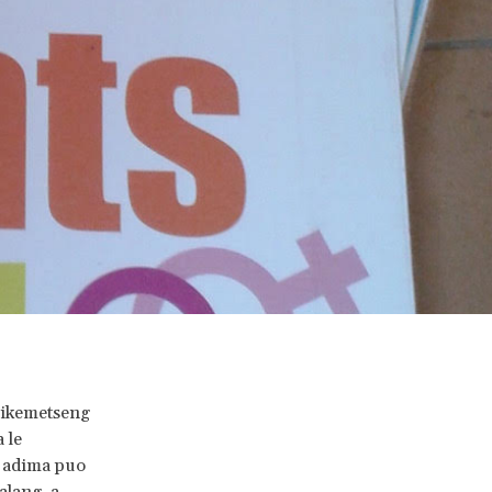
e ikemetseng
 le
o adima puo