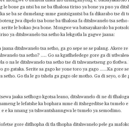
ore mongwe o dumela thata mo thulaganyong e. batsayakarolo
g le bone ga ntsi ba ne ba tlhalosa tiriso ya bone ya puo ya dit
 ka se ba se dumelang-mme gantsigantsi ba fa dikarabo tse di tel
boteng jwa dipelo tsa bone ba tlhalosa fa ditshwanelo tsa setho 
 serite le bokao jwa bone. Mongwe wa batsayakarolo ba potsolo
tiriso ya ditshwanelo tsa setho ka lekgotla la gagwe jaana:
a jaana ditshwanelo tsa setho, ga go sepe se se palang. Akere re 
tshwanelo tsa setho? ….. Go sa kgatlheledege gore ga di utlwales
la o na le ditshwanelo tsa setho tse di tshwanetseng go tlotlwa.
o go gataka. Serite sa gago ke yone toro ya gago ……Ka gore se
 setho. Go tla le go tshela ga gago ole motho. Ga di seyo, o ile
tsewa jaaka setlhogo kgotsa leano, ditshwanelo di ne di tlhalo
anameng le lefatshe ka bophara mme di itshegeditse ka tumelo e
- e e ka nnang ya tshwantshanngwa le tumelo ya semodimo.
lofetse gore ditlhopha di tla tlhopha ditshwanelo pele ga mafoko