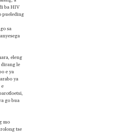
alang, a
di ba HIV
o pueleding
 go sa
ganyesega
hara, eleng
 dirang le
po e ya
Karabo ya
 e
arotloetsi,
wa go bua
ng mo
rolong tse