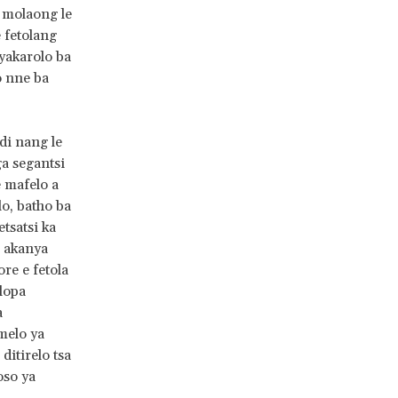
 molaong le
 fetolang
yakarolo ba
o nne ba
 di nang le
a segantsi
e mafelo a
o, batho ba
etsatsi ka
e akanya
re e fetola
 lopa
a
melo ya
ditirelo tsa
oso ya