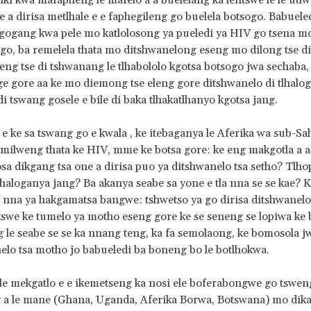
iki kwa mafapheng le mafelo a a buelelang ka lentswe le le utlw
e a dirisa metlhale e e faphegileng go buelela botsogo. Babuele
gogang kwa pele mo katlolosong ya pueledi ya HIV go tsena m
ogo, ba remelela thata mo ditshwanelong eseng mo dilong tse di
leng tse di tshwanang le tlhabololo kgotsa botsogo jwa sechaba,
ge gore aa ke mo diemong tse eleng gore ditshwanelo di tlhalo
 di tswang gosele e bile di baka tlhakatlhanyo kgotsa jang.
 ke sa tswang go e kwala , ke itebaganya le Aferika wa sub-Sa
e amilweng thata ke HIV, mme ke botsa gore: ke eng makgotla a a
osa dikgang tsa one a dirisa puo ya ditshwanelo tsa setho? Tlho
lhaloganya jang? Ba akanya seabe sa yone e tla nna se se kae? 
a nna ya hakgamatsa bangwe: tshwetso ya go dirisa ditshwanelo
itswe ke tumelo ya motho eseng gore ke se seneng se lopiwa ke b
ng le seabe se se ka nnang teng, ka fa semolaong, ke bomosola j
elo tsa motho jo babueledi ba boneng bo le botlhokwa.
le mekgatlo e e ikemetseng ka nosi ele boferabongwe go tswe
 a le mane (Ghana, Uganda, Aferika Borwa, Botswana) mo dika