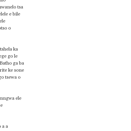
 mo
shwanelo tsa
ele e bile
ele
tso o
tshela ka
ege go le
 Batho ga ba
rite ke sone
 go tsewa o
ganngwa ele
 e
 a a