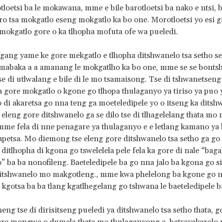
otloetsi ba le mokawana, mme e bile barotloetsi ba nako e ntsi, b
ro tsa mokgatlo eseng mokgatlo ka bo one. Morotloetsi yo esi g
a mokgatlo gore o ka tlhopha mofuta ofe wa pueledi.
gang yame ke gore mekgatlo e tlhopha ditshwanelo tsa setho s
 mabaka a a amanang le mokgatlho ka bo one, mme se se bontsh
tse di utlwalang e bile di le mo tsamaisong. Tse di tshwanetsen
a gore mokgatlo o kgone go tlhopa thulaganyo ya tiriso ya puo 
 di akaretsa go nna teng ga moeteledipele yo o itseng ka ditsh
eleng gore ditshwanelo ga se dilo tse di tlhagelelang thata m
mme fela di nne penagare ya thulaganyo e e letlang kamano ya
petsa. Mo diemong tse eleng gore ditshwanelo tsa setho ga go
 ditlhopha di kgona go tswelelela pele fela ka gore di nale “bag
” ba ba nonofileng. Baeteledipele ba go nna jalo ba kgona go si
itshwanelo mo makgotleng., mme kwa phelelong ba kgone go n
 kgotsa ba ba tlang kgatlhegelang go tshwana le baeteledipele b
eng tse di dirisitseng pueledi ya ditshwanelo tsa setho thata, g