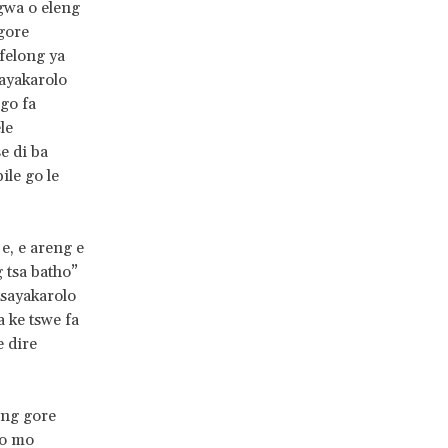
gwa o eleng
 gore
felong ya
sayakarolo
go fa
le
e di ba
ile go le
e, e areng e
 tsa batho”
tsayakarolo
 ke tswe fa
e dire
eng gore
lo mo