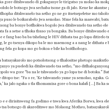
ka gore ditshwanelo di gokaganye le tirigatso ya molao ka mok
bololo le botsogo jwa sechaba tsone ga di jalo. Kene ke akantse
lhopha ditshwanelo tsa setho go ne go itsetsepeletse mo tsholo
ga puso le boikarabelo jwa semolao. Mme fela ka maswabi, bat
song ba bonye botlhokwa bogolo jwa ditshwanelo tsa setho ele 
ta fa a setse a tlhoka thuso ya bongaka. Ba bonye ditshwanelo e
 e fang bao ba ba tshelang le HIV dithata tsa go lopa ditirelo ts
, le go tsenya dikopo ba le mo maemong a a nang le dithata e b
ng fela go kopa mo go bokoa e bile ka boitlhobogo.
atsayakarolo mo potsolotsong o tlhalositse phetogo maikutlo 
aganyo ya pueledi ka ditshwanelo tsa setho, “mo ditlhaloganyong
opolo wa gore “ba na le tshwanelo ya go lopa tse di botoka.” Ba
 ditopo tse: “Fa o re, ‘Ke tshwanelo yame ya semolao, ngaka. Ga
a,’ ka jalo ngaka o tla tlhomamisa gore o bona kalafi […] Ba ka s
o e e dirisitsweng fa godimo e tswa kwa Aferika Borwa, kwa el
o tsa botsogo di akareditswe mo Molaong Motheo, batsayakaro