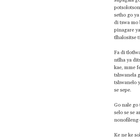
supagala g
potsolotson
setho go ya
di tswa mo 
pinagare ya
tlhalositse 
Fa di tlotlw
ntlha ya di
kae, mme fe
tshwanela g
tshwanelo ya
se sepe.
Go nale go 
selo se se 
nonofileng
Ke ne ke so