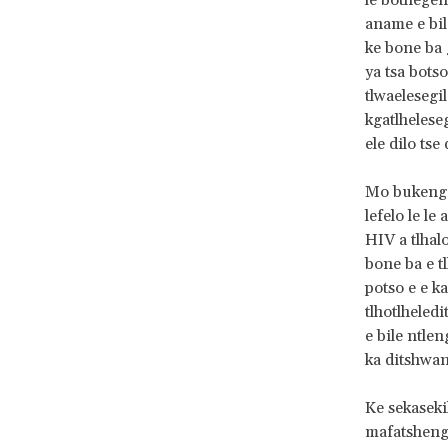
le bothegen
aname e bil
ke bone ba 
ya tsa bots
tlwaelesegi
kgatlhelese
ele dilo tse
Mo bukeng e
lefelo le l
HIV a tlhal
bone ba e t
potso e e k
tlhotlheled
e bile ntle
ka ditshwan
Ke sekaseki
mafatsheng