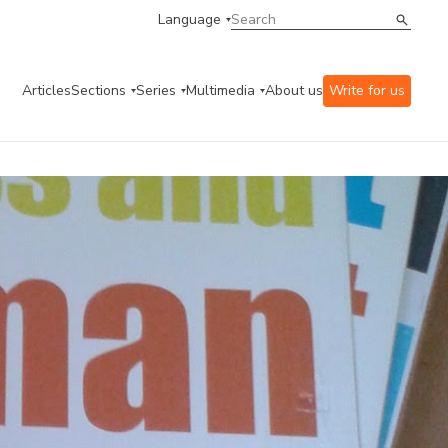
Language
Articles
Sections
Series
Multimedia
About us
Write for us