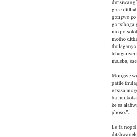
dirisiwang 
gore ditlha
gongwe go t
go tsiboga 
mo potsolot
motho ditha
thulaganyo e
lebaganyeng
maleba, ese
Mongwe wa b
patile thul
e tsisa mog
ba nankotse
ke sa alafiw
phoso.”.
Le fa nopol
ditshwanel