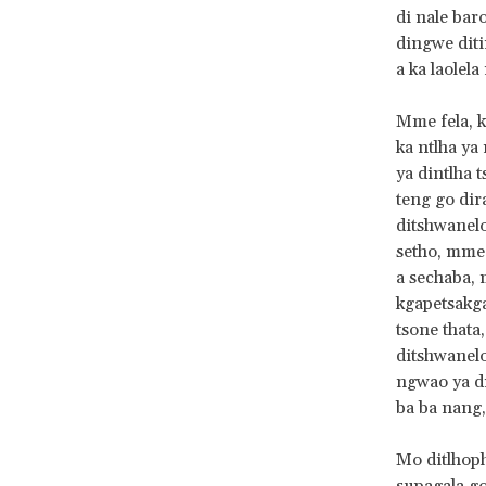
di nale bar
dingwe diti
a ka laolel
Mme fela, k
ka ntlha ya
ya dintlha 
teng go dir
ditshwanelo
setho, mme 
a sechaba, 
kgapetsakga
tsone thata,
ditshwanelo
ngwao ya d
ba ba nang,
Mo ditlhoph