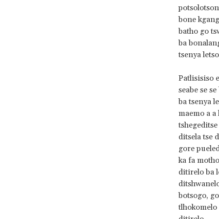
potsolotso
bone kgang 
batho go t
ba bonalang
tsenya lets
Patlisisiso 
seabe se se
ba tsenya l
maemo a a k
tshegeditse 
ditsela tse
gore pueled
ka fa motho
ditirelo ba
ditshwanelo
botsogo, go 
tlhokomelo 