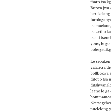
tharo tsa k
Borwa jwa A
berekelang 
farologanye
tsamaelane,
tsa setho k
tse di tsene
yone, le go 
bobegadikg
Le sebakeng
galaletsa t
botlhokwa j
ditopo tsa m
ditshwanelo
leano le ga 
bommamoratw
oketsegelwa
puelelong y