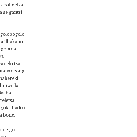
a rotloetsa
a se gantsi
egolobogolo
a tlhakano
g go nna
ya
wanelo tsa
o mananeong
 babereki
 buiwe ka
aka ba
reletsa
goka badiri
a bone.
o ne go