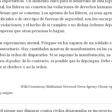
s expectativas. Un elemento clave para el desarrollo de esta lógi
ral, los líderes no cometen las violaciones de derechos humanos
enan que se cometan. Los agentes de los líderes, ya sean agen
policiales o de otro tipo de fuerzas de seguridad, son los encarg
 violaciones; y el hecho de si cumplen o no dichas órdenes de
 esperan que otras personas lo hagan.
experimento mental. Póngase en los zapatos de un soldado en
 autoritario. Hay cantidades masivas de manifestantes en las cal
bió la orden de dispararles. Si se suprime la manifestación, su 
n el poder; de lo contrario, es posible que lo depongan. Debe 
 si obedece o no la orden.
Wiki Commons/Abkhazian Network News Agency (Some rig
y sniper.
ed piense que disparar contra civiles desarmados es incorrecto