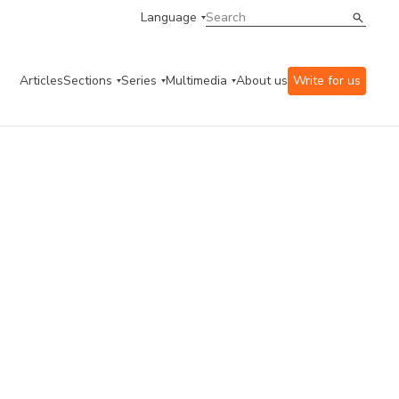
Language
Articles
Sections
Series
Multimedia
About us
Write for us