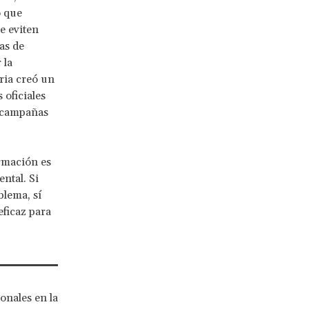
o que
e eviten
as de
 la
ria creó un
oficiales
s campañas
rmación es
ntal. Si
blema, sí
ficaz para
onales en la