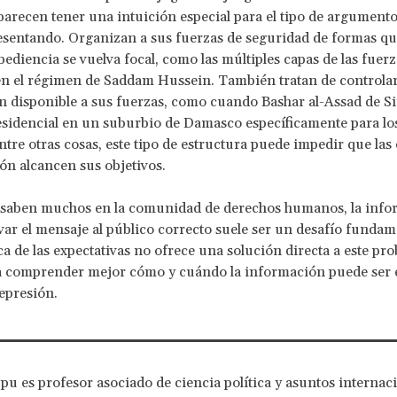
 parecen tener una intuición especial para el tipo de argument
sentando. Organizan a sus fuerzas de seguridad de formas qu
bediencia se vuelva focal, como las múltiples capas de las fuerz
n el régimen de Saddam Hussein. También tratan de controlar
 disponible a sus fuerzas, como cuando Bashar al-Assad de Si
sidencial en un suburbio de Damasco específicamente para los 
Entre otras cosas, este tipo de estructura puede impedir que la
n alcancen sus objetivos.
saben muchos en la comunidad de derechos humanos, la info
evar el mensaje al público correcto suele ser un desafío fundame
ca de las expectativas no ofrece una solución directa a este pro
a comprender mejor cómo y cuándo la información puede ser e
represión.
u es profesor asociado de ciencia política y asuntos internaci