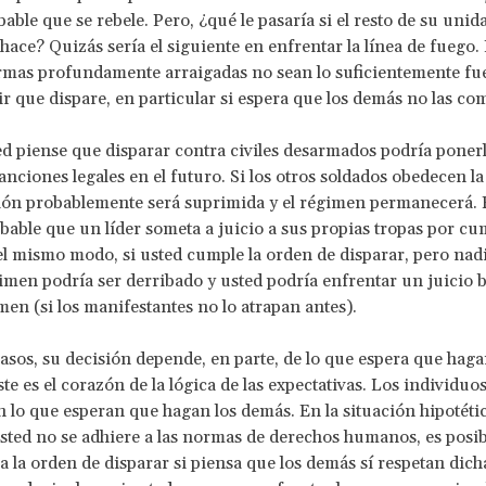
able que se rebele. Pero, ¿qué le pasaría si el resto de su unid
 hace? Quizás sería el siguiente en enfrentar la línea de fuego. 
rmas profundamente arraigadas no sean lo suficientemente fu
r que dispare, en particular si espera que los demás no las co
ed piense que disparar contra civiles desarmados podría poner
anciones legales en el futuro. Si los otros soldados obedecen la
ón probablemente será suprimida y el régimen permanecerá. E
bable que un líder someta a juicio a sus propias tropas por cu
l mismo modo, si usted cumple la orden de disparar, pero nad
gimen podría ser derribado y usted podría enfrentar un juicio b
en (si los manifestantes no lo atrapan antes).
sos, su decisión depende, en parte, de lo que espera que hag
te es el corazón de la lógica de las expectativas. Los individuo
n lo que esperan que hagan los demás. En la situación hipotétic
usted no se adhiere a las normas de derechos humanos, es posi
 la orden de disparar si piensa que los demás sí respetan dic