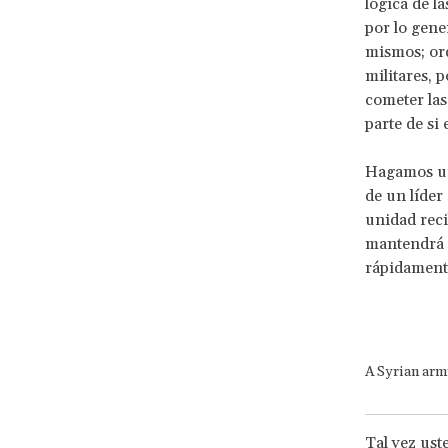
lógica de la
por lo gene
mismos; ord
militares, 
cometer las
parte de si
Hagamos un 
de un líder
unidad reci
mantendrá e
rápidamente
A Syrian arm
Tal vez ust