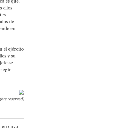
ca es que,
 ellos
tes
ados de
pende en
 el ejército
les y su
jefe se
elegir
hts reserved)
, en cuyo