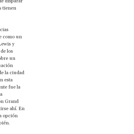
de disparar
s tienen
cias
oce como un
Lewis y
de los
obre un
uación
de la ciudad
n esta
nte fue la
ra
ron Grand
irse ahí. En
na opción
bién.