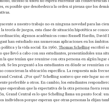
odo, incluso si usted no espera enfrentar las consecuencias 
les, es posible que desobedezca la orden si piensa que los demá
tivas.
yacente a nuestro trabajo no es ninguna novedad para las cien
n la teoría de juegos, esta clase de situación hipotética se con
oordinación; algunos académicos como Russell Hardin, David 
ast han estudiado sus numerosas aplicaciones en los ámbitos 
 política y la vida social. En 1960,
Thomas Schelling
escribió s
 que llevó a cabo con sus estudiantes, presentándoles una sit
en la que tenían que reunirse con otra persona en algún lugar 
rk. Se les preguntó a los estudiantes en dónde se reunirían co
no conocieran la ubicación específica. La respuesta más frecue
and Central. ¿Por qué? Schelling sostuvo que este lugar no e
nte preferible a otros. En cambio, los estudiantes respondie
que esperaban que la expectativa de la otra persona fuera reun
ión, Grand Central es lo que Schelling llama un punto focal: u
los individuos porque esperan que otras personas la elijan tam