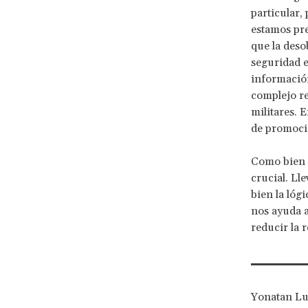
particular,
estamos pre
que la deso
seguridad e
información
complejo re
militares. 
de promoció
Como bien 
crucial. Ll
bien la lógi
nos ayuda 
reducir la 
Yonatan Lup