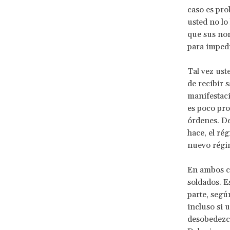
caso es prob
usted no lo
que sus no
para impedi
Tal vez ust
de recibir s
manifestaci
es poco pro
órdenes. De
hace, el ré
nuevo régim
En ambos ca
soldados. Es
parte, segú
incluso si 
desobedezca