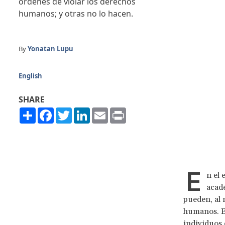
órdenes de violar los derechos
humanos; y otras no lo hacen.
By
Yonatan Lupu
English
SHARE
Share
Facebook
Twitter
LinkedIn
Email
Print
E
n el 
acad
pueden, al 
humanos. En
individuos