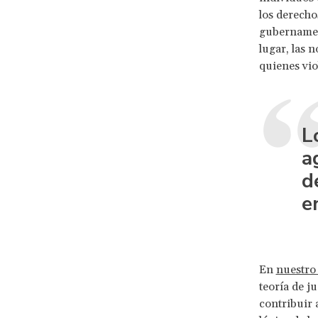
los derecho
gubernament
lugar, las 
quienes vio
L
a
d
e
En
nuestro 
teoría de 
contribuir 