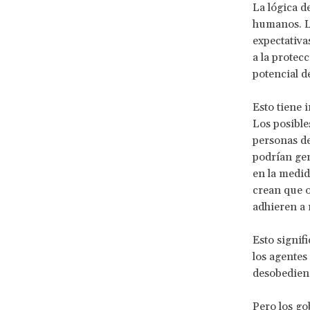
La lógica d
humanos. La
expectativa
a la protec
potencial d
Esto tiene 
Los posible
personas de
podrían gen
en la medid
crean que o
adhieren a
Esto signif
los agentes
desobedienc
Pero los go