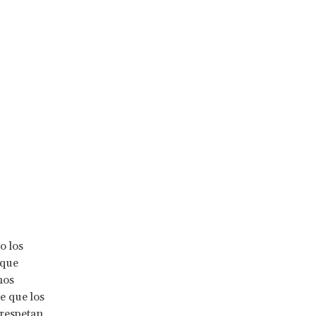
o los
 que
hos
e que los
respetan