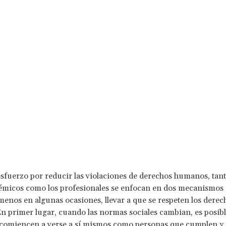
esfuerzo por reducir las violaciones de derechos humanos, tant
émicos como los profesionales se enfocan en dos mecanismos
menos en algunas ocasiones, llevar a que se respeten los derec
 primer lugar, cuando las normas sociales cambian, es posibl
 comiencen a verse a sí mismos como personas que cumplen y 