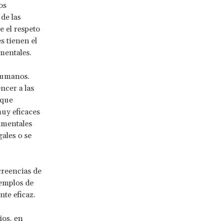
os
de las
e el respeto
s tienen el
mentales.
humanos.
ncer a las
 que
uy eficaces
amentales
ales o se
creencias de
jemplos de
te eficaz.
ios, en