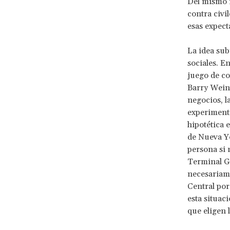
Del mismo m
contra civi
esas expecta
La idea sub
sociales. E
juego de c
Barry Weing
negocios, la
experimento
hipotética 
de Nueva Yo
persona si 
Terminal Gr
necesariame
Central por
esta situac
que eligen 