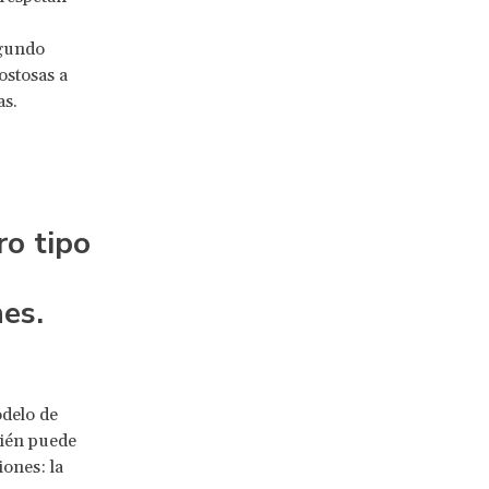
egundo
ostosas a
as.
ro tipo
es.
delo de
bién puede
ones: la