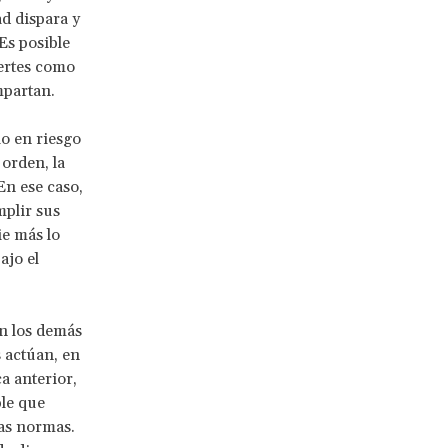
ad dispara y
Es posible
ertes como
mpartan.
lo en riesgo
 orden, la
n ese caso,
mplir sus
ie más lo
ajo el
an los demás
s actúan, en
a anterior,
ble que
has normas.