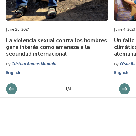
June 28, 2021
June 4, 2021
La violencia sexual contra los hombres
Un fallo
gana interés como amenaza a la
climátic
seguridad internacional
aleman
By
Cristian Ramos Miranda
By
César Ro
English
English
1
/
4