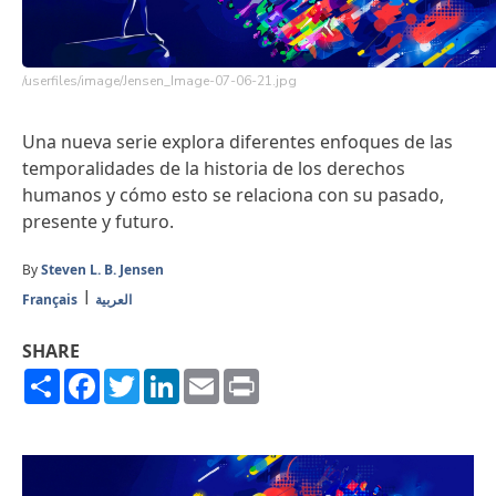
/userfiles/image/Jensen_Image-07-06-21.jpg
Una nueva serie explora diferentes enfoques de las
temporalidades de la historia de los derechos
humanos y cómo esto se relaciona con su pasado,
presente y futuro.
By
Steven L. B. Jensen
Français
العربية
SHARE
Share
Facebook
Twitter
LinkedIn
Email
Print