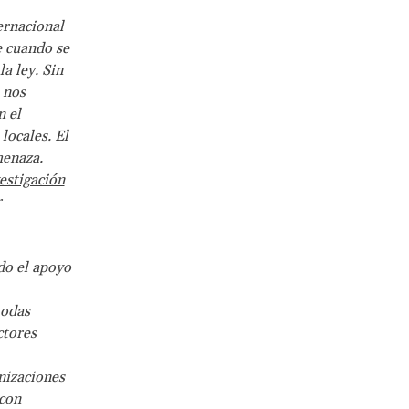
ernacional
e cuando se
a ley. Sin
 nos
n el
locales. El
menaza.
estigación
r
do el apoyo
todas
ctores
nizaciones
con