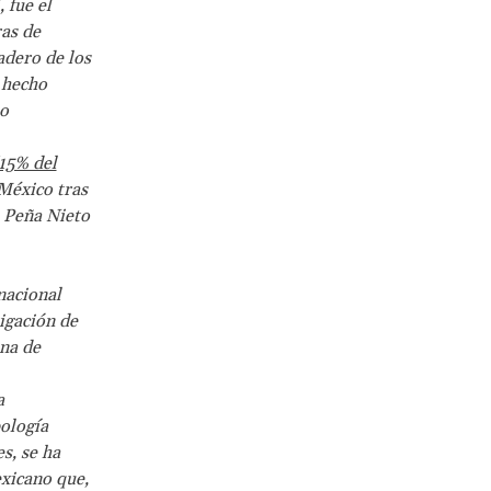
 fue el
ras de
adero de los
 hecho
 o
(15% del
México tras
, Peña Nieto
nacional
igación de
ana de
a
ología
s, se ha
exicano que,