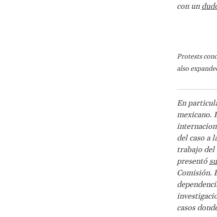
con un
dudo
Protests cond
also expanded
En particul
mexicano. E
internacion
del caso a 
trabajo del
presentó
su
Comisión. E
dependencia
investigaci
casos donde