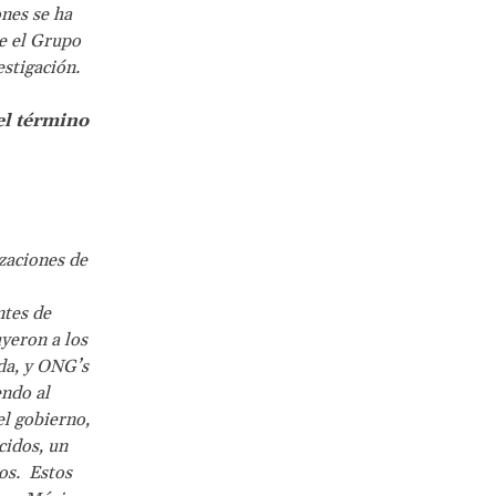
ones se ha
e el Grupo
stigación.
el término
zaciones de
ntes de
uyeron a los
da, y ONG’s
endo al
l gobierno,
cidos, un
os. Estos