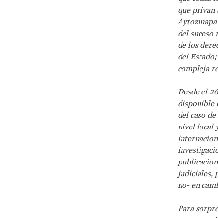
que privan a
Aytozinapa 
del suceso 
de los dere
del Estado;
compleja red
Desde el 26
disponible 
del caso de
nivel local
internacion
investigaci
publicacion
judiciales,
no- en camb
Para sorpre