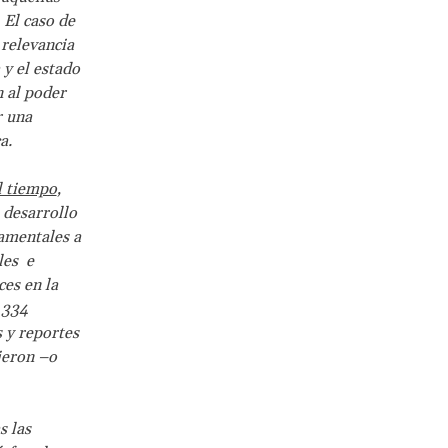
 El caso de
 relevancia
 y el estado
 al poder
r una
a.
l tiempo
,
 desarrollo
namentales a
les e
ces en la
 334
s y reportes
ujeron –o
s las