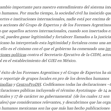
cambio importante para nuestro entendimiento del sistema int
 humanos. Por mucho tiempo, la sociedad civil ha insistido qu
ortes e instituciones internacionales, nadie está por encima de l
s acciones del Grupo de Expertos y de los Forenses Argentinos
que aquellos actores internacionales, cuando son insertados e
al, pueden ganar legitimidad y fortalecer llamados a la justicia 
cano ha interpretado esta legitimidad y fortaleza como una a
ello es el cinismo con el que el gobierno ha comenzado una
inv
iones políticas
contra el Secretario Ejecutivo de la CIDH, acto
 en el establecimiento del GIEI en México.
l éxito de los Forenses Argentinos y el Grupo de Expertos ha si
nte reportaje de grupos locales en pro de los derechos humanos
inollan
y
CentroProDH
. Codificamos todas las declaraciones –
claraciones públicas incluyendo el término Ayotzinapa- de 14 a
ales y 17 de carácter no gubernamental (de los cuales 12 son
ales) que consideramos relevantes, y descubrimos que las orga
 humanos mexicanas son las que más han hecho publicaciones 