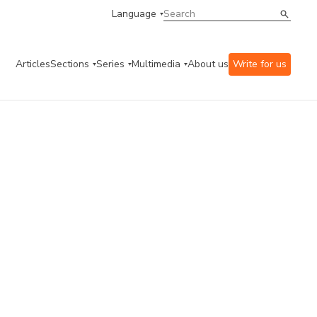
Language
Articles
Sections
Series
Multimedia
About us
Write for us