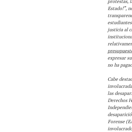
protestas, l
Estado!”, n
transparenc
estudiantes
justicia al
institucion
relativamen
presupuest
expresar su
no ha pagad
Cabe destac
involucrada
las desapar
Derechos H
Independien
desaparició
Forense (EA
involucrado