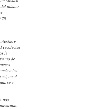
 en México
s del mismo
se
e 25
otestas y
l recolectar
os la
máximo de
 meses
ncia a las
así, en el
ndirse a
, nos
 mexicano.