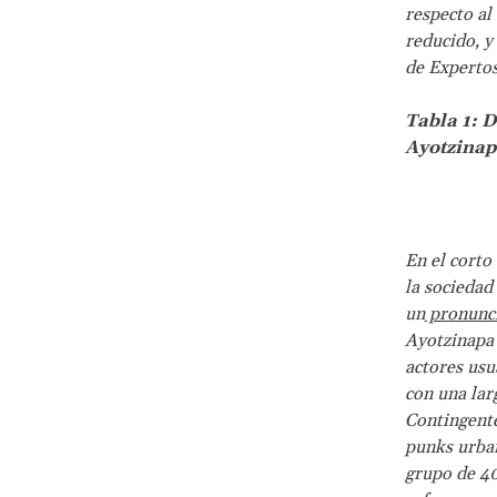
respecto al
reducido, y
de Expertos
Tabla 1: 
Ayotzina
En el corto
la sociedad 
un
pronunc
Ayotzinapa 
actores usu
con una lar
Contingente
punks urban
grupo de 40