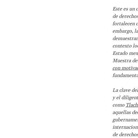
Este es un 
de derechos
fortalecen c
embargo, la
demuestran 
contexto loc
Estado mexi
Muestra de 
con motivac
fundamental
La clave de
y el dilige
como
Tlach
aquellas de
gubernament
internacion
de derechos