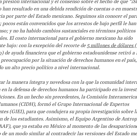
a presión internacional y el consenso sobre el hecho de que “¡Sí,
o han resultado en una debida rendición de cuentas o en muest
ia por parte del Estado mexicano. Seguimos sin conocer el par
; pocos están convencidos que los arrestos de bajo perfil le han
 caso; y no ha habido cambios sustanciales en términos políticos
ales. El costo internacional para el gobierno mexicano ha sido
te bajo: con la excepción del recorte de
5 millones de dólares 
o)
de ayuda financiera que el gobierno estadounidense retiró a 
 preocupación por la situación de derechos humanos en el país
o un alto precio político a nivel internacional.
ar la manera íntegra y novedosa con la que la comunidad inter
 en la defensa de derechos humanos ha participado en la invest
iciones. En un hecho sin precedentes, la Comisión Interameric
umanos (CIDH), formó el Grupo Internacional de Expertos
tes (GIEI), para que condujera su propia investigación sobre l
n de los estudiantes. Asimismo, el Equipo Argentino de Antrop
AF), que ya estaba en México al momento de las desaparicione
 de un modo similar al contradecir las versiones del Estado m