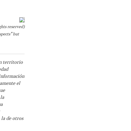
hts reserved)
spects” but
n territorio
edad
 información
samente el
que
la
na
 la de otros