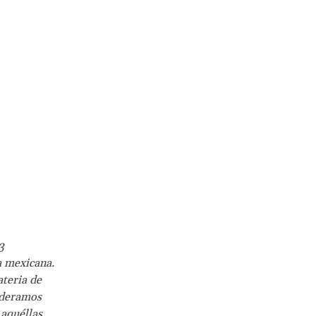
3
a mexicana.
ateria de
ideramos
 aquéllas