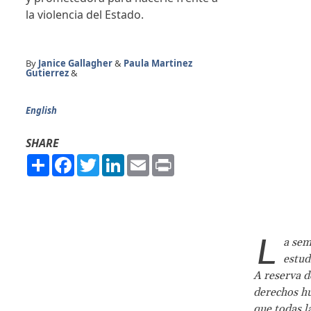
la violencia del Estado.
By
Janice Gallagher
&
Paula Martinez
Gutierrez
&
English
SHARE
Share
Facebook
Twitter
LinkedIn
Email
Print
L
a sem
estud
A reserva d
derechos hu
que todas l