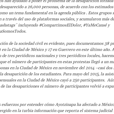
os han ayudado a poner el problema de la desaparición forzada
 desaparecido a 26,000 personas, de acuerdo con los estimado
omo un tema fundamental en la agenda pública . Estos grupos 
 a través del uso de plataformas sociales, y acumularon más d
hashstags¨ incluyendo #CompartimosElDolor, #YaMeCansé y
paSomosTodos.
ción de la sociedad civil es evidente, pues documentamos 38 pr
 en la Ciudad de México y 17 en Guerrero en este último año. A
 de tres periódicos nacionales y tres periódicos locales, hacem
que el número de participantes en estas protestas llegó a un 
onas en la Ciudad de México en noviembre del 2014 –casi dos
la desaparición de los estudiantes. Para mayo del 2015, la asiste
ensuales en la Ciudad de México cayó a 250 participantes. Aún 
 de las desapariciones el número de participantes volvió a expa
 esfuerzos por entender cómo Ayotzinapa ha afectado a México
gido en la turbia información que reporta el sistema judicial