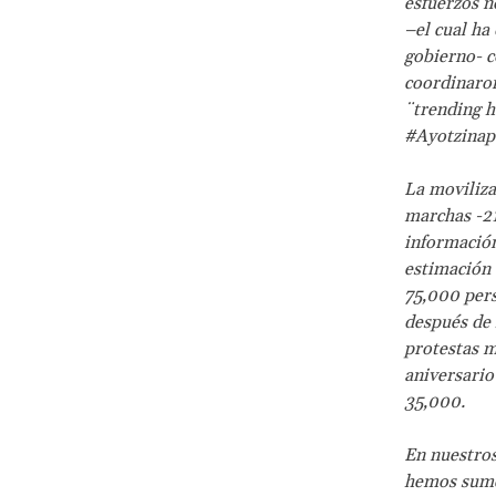
esfuerzos n
–el cual ha
gobierno- c
coordinaron
¨trending 
#Ayotzina
La moviliza
marchas -21
información
estimación 
75,000 pers
después de 
protestas m
aniversario
35,000.
En nuestros
hemos sumer