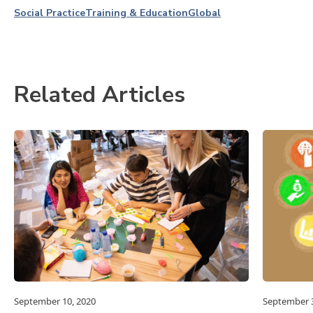
Social Practice
Training & Education
Global
Related Articles
September 10, 2020
September 3