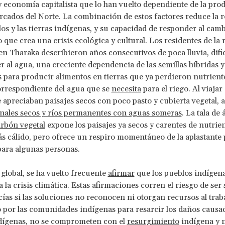
y economía capitalista que lo han vuelto dependiente de la pro
rcados del Norte. La combinación de estos factores reduce la r
los y las tierras indígenas, y su capacidad de responder al cam
o que crea una crisis ecológica y cultural. Los residentes de la 
 en Tharaka describieron años consecutivos de poca lluvia, difi
r al agua, una creciente dependencia de las semillas híbridas y
es para producir alimentos en tierras que ya perdieron nutrient
rrespondiente del agua que se
necesita
para el riego. Al viajar
 apreciaban paisajes secos con poco pasto y cubierta vegetal, 
onales secos y ríos permanentes con aguas someras
. La tala de
rbón vegetal
expone los paisajes ya secos y carentes de nutrien
s cálido, pero ofrece un respiro momentáneo de la aplastante
para algunas personas.
 global, se ha vuelto frecuente
afirmar
que los pueblos indígena
a la crisis climática. Estas afirmaciones corren el riesgo de ser 
cías si las soluciones no reconocen ni otorgan recursos al trab
por las comunidades indígenas para resarcir los daños causad
ndígenas, no se comprometen con el
resurgimiento
indígena y 