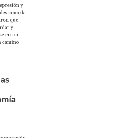
represión y
des como la
aron que
rdar y
ase en un
un camino
las
omía