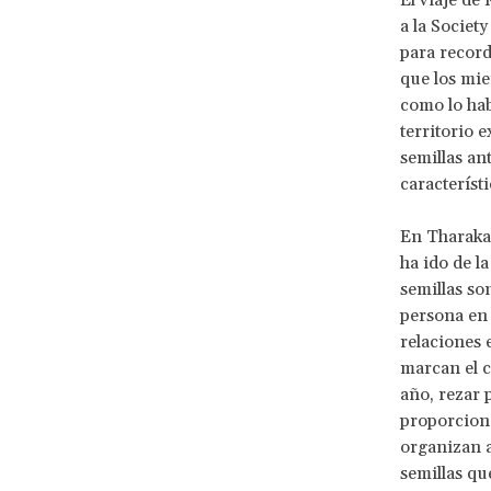
El viaje de
a la Societ
para record
que los mie
como lo hab
territorio 
semillas an
característ
En Tharaka,
ha ido de l
semillas so
persona en 
relaciones 
marcan el c
año, rezar 
proporciona
organizan a
semillas qu