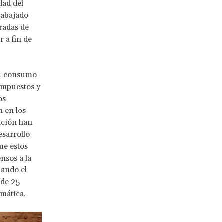
dad del
rabajado
gradas de
 a fin de
 su consumo
 impuestos y
os
n en los
zación han
esarrollo
ue estos
nsos a la
uando el
de 25
imática.