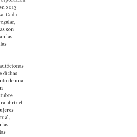
ncorporación
 en 2013
ka. Cada
egalar,
las son
an las
las
 autóctonas
e dichas
nto de una
en
ctubre
ra abrir el
mujeres
tual,
 las
las