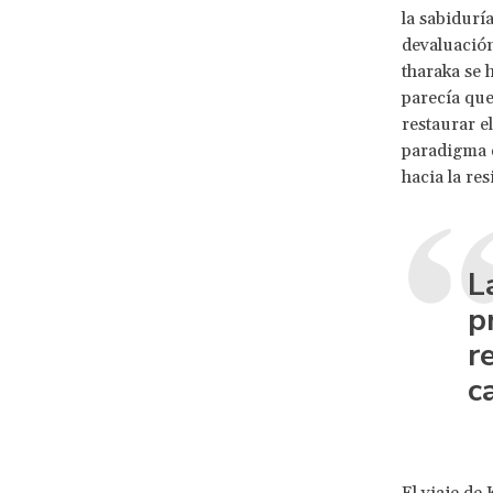
la sabidurí
devaluació
tharaka se 
parecía que
restaurar e
paradigma d
hacia la res
L
p
r
c