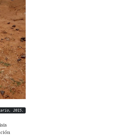
tario, 2015.
isis
ación