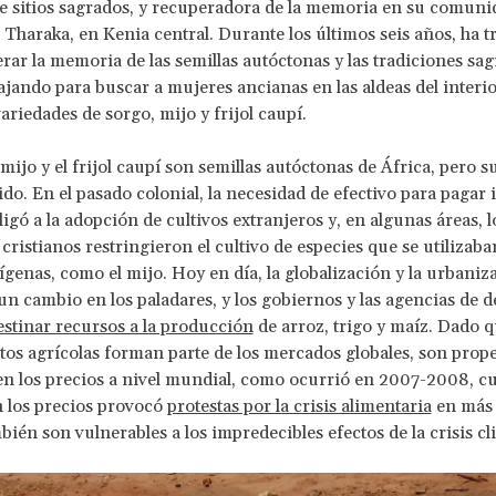
de sitios sagrados, y recuperadora de la memoria en su comuni
Tharaka, en Kenia central. Durante los últimos seis años, ha t
rar la memoria de las semillas autóctonas y las tradiciones sa
ajando para buscar a mujeres ancianas en las aldeas del interior
ariedades de sorgo, mijo y frijol caupí.
l mijo y el frijol caupí son semillas autóctonas de África, pero
do. En el pasado colonial, la necesidad de efectivo para pagar
ligó a la adopción de cultivos extranjeros y, en algunas áreas, l
cristianos restringieron el cultivo de especies que se utilizaba
dígenas, como el mijo. Hoy en día, la globalización y la urbani
n cambio en los paladares, y los gobiernos y las agencias de d
estinar recursos a la producción
de arroz, trigo y maíz. Dado q
tos agrícolas forman parte de los mercados globales, son prope
 en los precios a nivel mundial, como ocurrió en 2007-2008, c
 los precios provocó
protestas por la crisis alimentaria
en más 
bién son vulnerables a los impredecibles efectos de la crisis cl