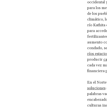
occidental 
para los me
de los pueb
climático, l
río Kathita
para accede
fertilizant
aumento co
condado, se
ríos estaci
producir
ca
cada vez má
financiera 
En el Norte
soluciones
palabras va
encabezado 
culturas i