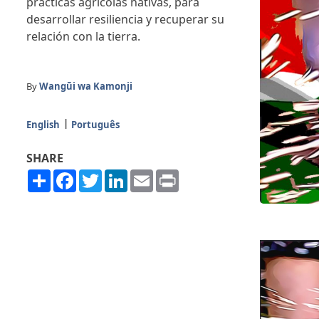
prácticas agrícolas nativas, para
desarrollar resiliencia y recuperar su
relación con la tierra.
By
Wangũi wa Kamonji
English
Português
SHARE
Share
Facebook
Twitter
LinkedIn
Email
Print