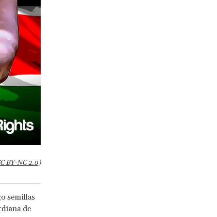
C BY-NC 2.0
)
o semillas
rdiana de