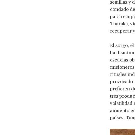
semillas y 
condado de 
para recupe
Tharaka, vi
recuperar v
El sorgo, e
ha disminui
escuelas ob
misioneros 
rituales in
provocado u
prefieren
d
tres produc
volatilidad
aumento en
países. Tam