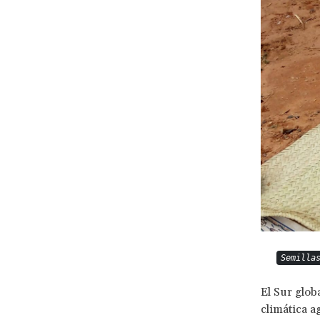
Semilla
El Sur globa
climática a