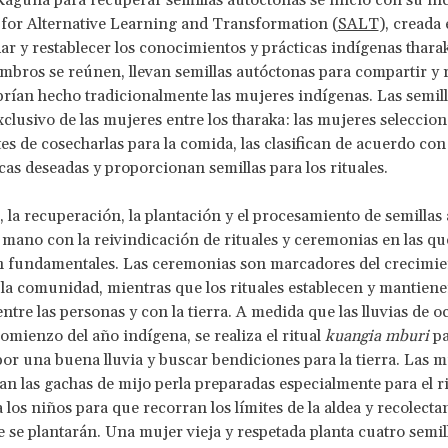
 Kaguna para recuperar semillas autóctonas se inició con su i
y for Alternative Learning and Transformation (
SALT
), creada
ar y restablecer los conocimientos y prácticas indígenas thara
mbros se reúnen, llevan semillas autóctonas para compartir y r
rían hecho tradicionalmente las mujeres indígenas. Las semil
exclusivo de las mujeres entre los tharaka: las mujeres seleccion
tes de cosecharlas para la comida, las clasifican de acuerdo con 
icas deseadas y proporcionan semillas para los rituales.
 la recuperación, la plantación y el procesamiento de semillas
a mano con la reivindicación de rituales y ceremonias en las qu
n fundamentales. Las ceremonias son marcadores del crecimie
la comunidad, mientras que los rituales establecen y mantien
entre las personas y con la tierra. A medida que las lluvias de o
omienzo del año indígena, se realiza el ritual
kuangia mburi
pa
por una buena lluvia y buscar bendiciones para la tierra. Las 
n las gachas de mijo perla preparadas especialmente para el ri
 los niños para que recorran los límites de la aldea y recolectan
e se plantarán. Una mujer vieja y respetada planta cuatro semil