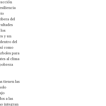
ducción
esiliencia
bio
ribera del
cultades
 los
es y un
 dentro del
así como
 árboles para
tes al clima
 pobreza
s tienen las
solo
ajo
os a las
no integran