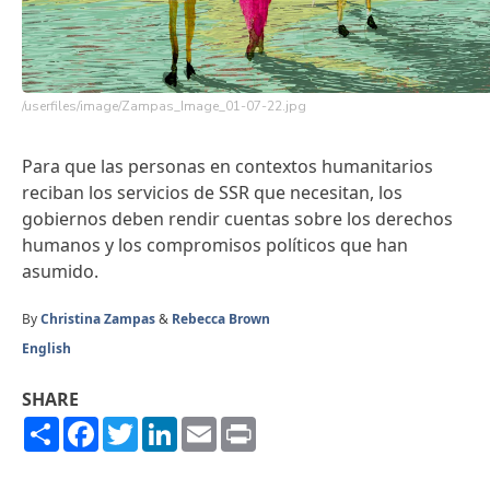
/userfiles/image/Zampas_Image_01-07-22.jpg
Para que las personas en contextos humanitarios
reciban los servicios de SSR que necesitan, los
gobiernos deben rendir cuentas sobre los derechos
humanos y los
compromisos políticos
que han
asumido.
By
Christina Zampas
&
Rebecca Brown
English
SHARE
Share
Facebook
Twitter
LinkedIn
Email
Print