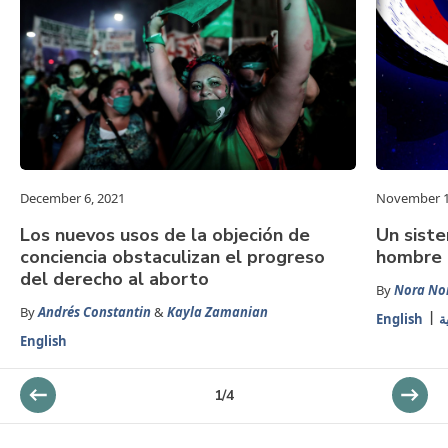
December 6, 2021
November 1
Los nuevos usos de la objeción de
Un siste
conciencia obstaculizan el progreso
hombre 
del derecho al aborto
By
Nora Nor
By
Andrés Constantin
&
Kayla Zamanian
English
ة
English
1
/
4