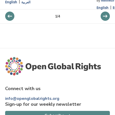
By
Kenneth
English
العربية
English
E
1
/
4
Connect with us
info@openglobalrights.org
Sign-up for our weekly newsletter