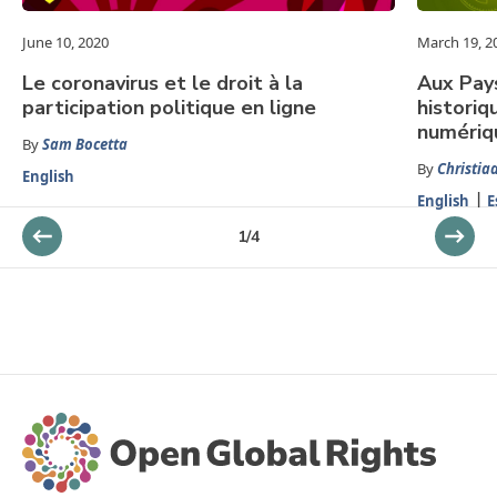
June 10, 2020
March 19, 2
Le coronavirus et le droit à la
Aux Pays
participation politique en ligne
historiq
numériqu
By
Sam Bocetta
By
Christia
English
English
E
1
/
4