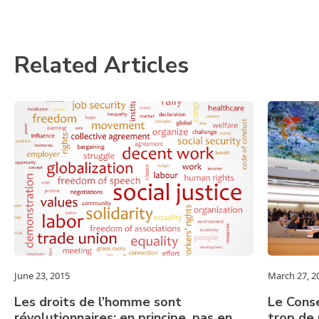
Related Articles
June 23, 2015
March 27, 2
Les droits de l’homme sont
Le Conse
révolutionnaires: en principe, pas en
trop de 