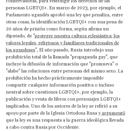
conservadoras, para restringir los derechos de las
personas LGBTQI+. En marzo de 2023, por ejemplo, el
Parlamento ugandés aprobó una ley que penaliza, entre
otras cosas, la identificación LGBTQI+ con una pena de
20 años de prisión como forma, según afirma un
diputado, de "
proteger nuestra cultura eclesiástica; los
valores legales, religiosos y familiares tradicionales de
los ugandeses
"
.
El año pasado, Rusia introdujo una
prohibición total de la llamada "propaganda gay", que
incluye la difusión de información que "promueva" o
"alabe" las relaciones entre personas del mismo sexo. La
prohibición ha hecho prácticamente imposible
compartir cualquier información positiva o incluso
neutral sobre cuestiones LGBTQI+, por ejemplo, la
publicación y venta de libros con personajes LGBTQI+
implicados. Uno de los autores de la ley se refirió a su
apoyo por parte de la Iglesia Ortodoxa Rusa y
argumentó
que la ley es una respuesta a la guerra ideológica llevada
a cabo contra Rusia por Occidente.