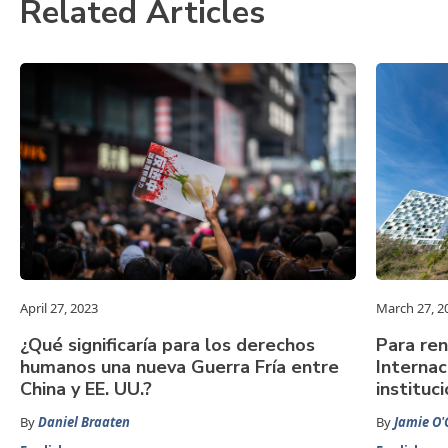
Related Articles
April 27, 2023
March 27, 2
¿Qué significaría para los derechos
Para ren
humanos una nueva Guerra Fría entre
Internac
China y EE. UU.?
instituc
By
Daniel Braaten
By
Jamie O'