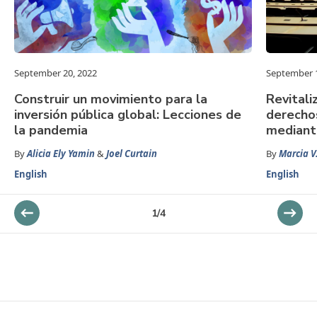
September 20, 2022
September 1
Construir un movimiento para la
Revitali
inversión pública global: Lecciones de
derecho
la pandemia
mediante
By
Alicia Ely Yamin
&
Joel Curtain
By
Marcia V.
English
English
1
/
4