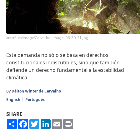
/userfiles/image/Carvalho_Image_06-30-21.jpg
Esta demanda no sólo se basa en derechos
constitucionales indiscutibles, sino que también
defiende un derecho fundamental a la estabilidad
climática.
By
Délton Winter de Carvalho
English
Português
SHARE
Share
Facebook
Twitter
LinkedIn
Email
Print