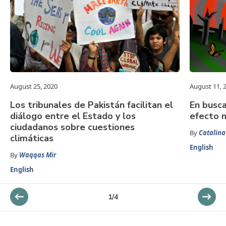
August 25, 2020
August 11, 
Los tribunales de Pakistán facilitan el
En busca
diálogo entre el Estado y los
efecto 
ciudadanos sobre cuestiones
By
Catalina
climáticas
English
By
Waqqas Mir
English
1
/
4