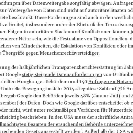
heidungen über Datenweitergabe sorgfältig abwägen. Anfragen
ur Weitergabe von Daten sind nicht auf autoritäre Staaten od
iete beschränkt. Diese Forderungen sind auch in den westlic
t verbreitet, insbesondere unter der Rhetorik der Terrorismus
hen Folgen in autoritären Staaten und Konfliktzonen können 
nderer Natur sein, wie die Festnahme von Oppositionellen, d
hen von Minderheiten, die Eskalation von Konflikten oder im
e Übergriffe gegen Menschenrechtsverteidiger.
rung der halbjährlichen Transparenzberichterstattung im Jah
rt Google
stetig steigende Datenanforderungen
von Drittanbi
erteilten Hongkonger Behörden rund 140
Anfragen zu Nutzer
 Umbrella-Bewegung im Jahr 2014 stieg diese Zahl auf 726 An
übergab Google den Behörden jeweils 48% (Januar-Juli) und
zember) der Daten. Doch wie Google darüber entscheidet ob e
oder nicht, wird unter
rechtmäßigen Verfahren für Nutzerdat
hsichtig beschrieben. In den USA muss der schriftliche Antra
llmächtigten Beamten der ersuchenden Behörde unterzeichne
prechenden Gesetz ausgestellt werden". Außerhalb der USA wü