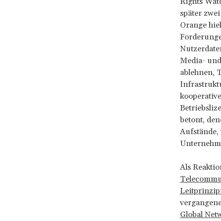
Rights Watc
später zwei
Orange hiel
Forderunge
Nutzerdate
Media- und
ablehnen, 
Infrastrukt
kooperative
Betriebsliz
betont, de
Aufstände,
Unternehme
Als Reakti
Telecommun
Leitprinzi
vergangen
Global Netw