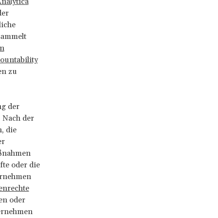
nalytica
der
liche
sammelt
on
ountability
en zu
ng der
. Nach der
, die
er
aßnahmen
fte oder die
ternehmen
enrechte
en oder
ternehmen