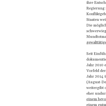
ihre Entsc
Regierung z
Konfliktgeb
Staaten wei
Die möglic
schwerwiege
Mundtotmac
gewalttätig
Seit Einfüh
dokumentie
Jahr 2010 
Vorfeld der
Jahr 2014 
(August-De
weitergibt 
eher undurc
einem bevo
einem ents