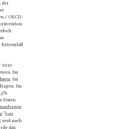
 der
er
hen / OECD-
prävention.
jedoch
as
 Extremfall
r 2010
etern. Im
daten
. Im
fragen. Im
 43%
s Daten
enanfragen
g "
von
t
und nach
rde das