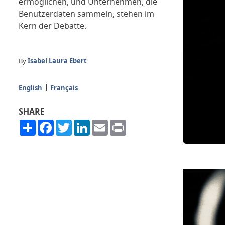
ermöglichen, und Unternehmen, die
Benutzerdaten sammeln, stehen im
Kern der Debatte.
By
Isabel Laura Ebert
English
Français
SHARE
Share
Facebook
Twitter
LinkedIn
Email
Print