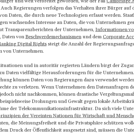
billiger und weit verbreitet geworden, wie der Fall
Cambridge A
. Auch Regierungen verfolgen das Verhalten ihrer Bürger auf 
on Daten, die durch neue Technologien erfasst werden. Staat
igen wachsendes Interesse an Daten, die von Unternehmen ge
ut Transparenzberichten der Unternehmen,
Informationen v
, Daten von
Beschwerdemechanismen
und dem
Corporate Acc
anking Digital Rights
steigt die Anzahl der Regierungsanfrag
n von Unternehmen.
situationen und in autoritär regierten Ländern birgt der Zuga
zu Daten vielfältige Herausforderungen für die Unternehmen
ichung können Daten von Regierungen dazu verwendet werden
chte zu verletzen. Wenn Unternehmen den Datenanfragen d
jedoch nicht nachkommen, können drastische Vergeltungsm
 beispielsweise Drohungen und Gewalt gegen lokale Arbeitskrä
hme der Telekommunikationsinfrastruktur. Da sich viele Un
prinzipien der Vereinten Nationen für Wirtschaft und Mensch
ten, die Meinungsfreiheit und die Privatsphäre schützen woll
dem Druck der Öffentlichkeit ausgesetzt sind, müssen die Un