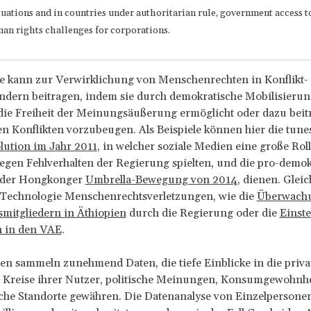
ituations and in countries under authoritarian rule, government access t
an rights challenges for corporations.
e kann zur Verwirklichung von Menschenrechten in Konflikt-
ändern beitragen, indem sie durch demokratische Mobilisieru
ie Freiheit der Meinungsäußerung ermöglicht oder dazu beitr
en Konflikten vorzubeugen. Als Beispiele können hier die tune
lution im Jahr 2011
, in welcher soziale Medien eine große Roll
egen Fehlverhalten der Regierung spielten, und die pro-demo
n der Hongkonger
Umbrella-Bewegung von 2014
, dienen. Gleic
 Technologie Menschenrechtsverletzungen, wie die
Überwach
mitgliedern in Äthiopien
durch die Regierung oder die
Einste
n in den VAE
.
n sammeln zunehmend Daten, die tiefe Einblicke in die priv
n Kreise ihrer Nutzer, politische Meinungen, Konsumgewohnh
che Standorte gewähren. Die Datenanalyse von Einzelpersonen