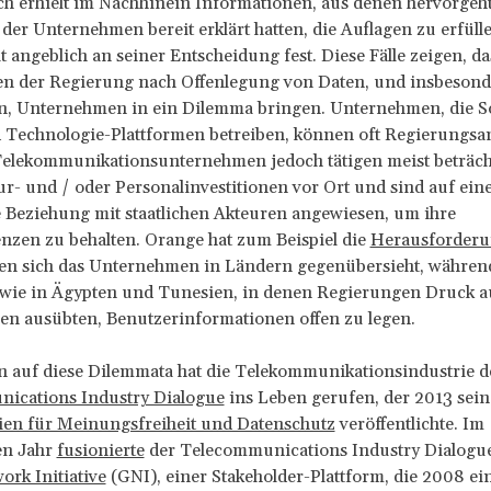
h erhielt im Nachhinein Informationen, aus denen hervorgeht,
 der Unternehmen bereit erklärt hatten, die Auflagen zu erfüll
t angeblich an seiner Entscheidung fest. Diese Fälle zeigen, da
n der Regierung nach Offenlegung von Daten, und insbesond
n, Unternehmen in ein Dilemma bringen. Unternehmen, die So
 Technologie-Plattformen betreiben, können oft Regierungsa
Telekommunikationsunternehmen jedoch tätigen meist beträch
ur- und / oder Personalinvestitionen vor Ort und sind auf ein
 Beziehung mit staatlichen Akteuren angewiesen, um ihre
enzen zu behalten. Orange hat zum Beispiel die
Herausforder
nen sich das Unternehmen in Ländern gegenübersieht, während
 wie in Ägypten und Tunesien, in denen Regierungen Druck a
n ausübten, Benutzerinformationen offen zu legen.
on auf diese Dilemmata hat die Telekommunikationsindustrie 
ications Industry Dialogue
ins Leben gerufen, der 2013 sein
pien für Meinungsfreiheit und Datenschutz
veröffentlichte. Im
en Jahr
fusionierte
der Telecommunications Industry Dialogue
ork Initiative
(GNI), einer Stakeholder-Plattform, die 2008 ei