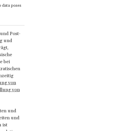
o data poses
 und Post-
ng und
ägt,
sische
e bei
kratischen
hzeitig
ung von
llung von
aten und
eiten und
 ist