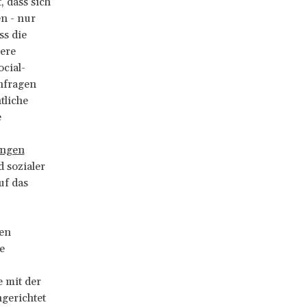
 dass sich
en - nur
ss die
ere
cial-
nfragen
tliche
e
ungen
 sozialer
uf das
den
e
 mit der
ngerichtet