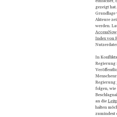
einfacher, 
gezeigt hat
Grundlage v
Akteure ze
werden. La
AccessNow
Index von R
Nutzerdate
In Konflikt
Regierung 
Veröffentl
Menschenre
Regierung 
folgen, wie
Beschlagna
an die
Leit
halten möch
zumindest 