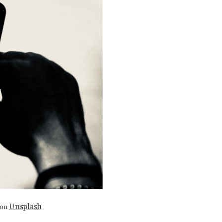
Unsplash
on