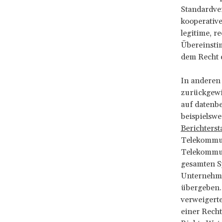
Standardver
kooperativ
legitime, r
Übereinsti
dem Recht 
In anderen
zurückgewie
auf datenb
beispielswe
Berichterst
Telekommun
Telekommun
gesamten Sp
Unternehme
übergeben.
verweigerte
einer Rech