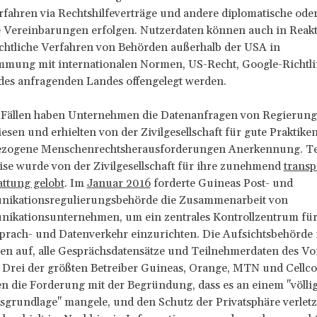
fahren via Rechtshilfeverträge und andere diplomatische ode
e Vereinbarungen erfolgen. Nutzerdaten können auch in Reakt
echtliche Verfahren von Behörden außerhalb der USA in
mmung mit internationalen Normen, US-Recht, Google-Richtl
des anfragenden Landes offengelegt werden.
 Fällen haben Unternehmen die Datenanfragen von Regierun
sen und erhielten von der Zivilgesellschaft für gute Praktike
ezogene Menschenrechtsherausforderungen Anerkennung. Te
ise wurde von der Zivilgesellschaft für ihre zunehmend
transp
attung gelobt
. Im
Januar 2016
forderte Guineas Post- und
ikationsregulierungsbehörde die Zusammenarbeit von
ikationsunternehmen, um ein zentrales Kontrollzentrum für
rach- und Datenverkehr einzurichten. Die Aufsichtsbehörde f
n auf, alle Gesprächsdatensätze und Teilnehmerdaten des V
 Drei der größten Betreiber Guineas, Orange, MTN und Cellc
n die Forderung mit der Begründung, dass es an einem "völli
tsgrundlage" mangele, und den Schutz der Privatsphäre verle