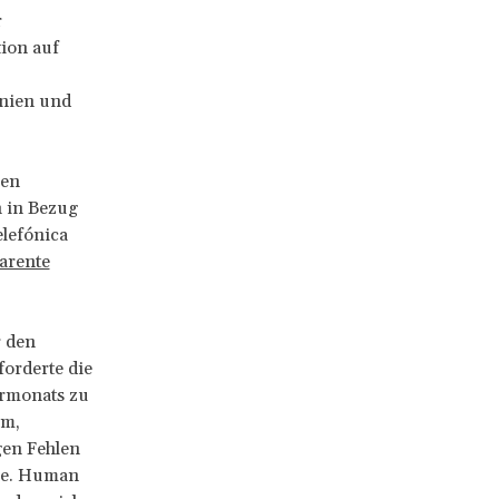
r
ion auf
inien und
gen
n in Bezug
lefónica
arente
 den
orderte die
ormonats zu
om,
gen Fehlen
tze. Human