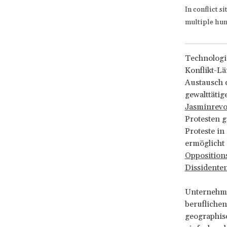
In conflict s
multiple hum
Technologi
Konflikt-L
Austausch d
gewalttätig
Jasminrevo
Protesten g
Proteste i
ermöglicht
Oppositions
Dissidente
Unternehme
berufliche
geographis