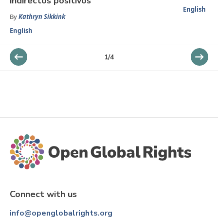
indirectos positivos
English
By
Kathryn Sikkink
English
1
/
4
Connect with us
info@openglobalrights.org