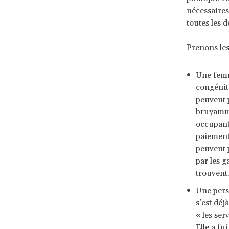
nécessaires
toutes les 
Prenons les
Une femme
congénita
peuvent p
bruyammen
occupants
paiement 
peuvent 
par les g
trouvent
Une pers
s’est déj
« les ser
Elle a fu