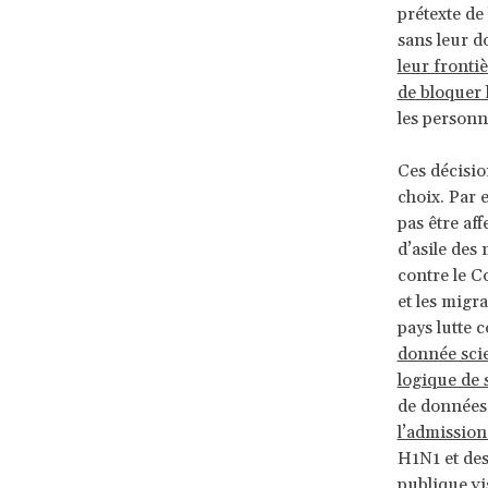
prétexte de
sans leur d
leur fronti
de bloquer 
les personn
Ces décisio
choix. Par 
pas être af
d’asile des
contre le C
et les migra
pays lutte 
donnée scie
logique de 
de données
l’admission
H1N1 et des
publique vi