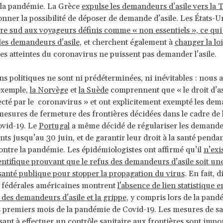
 la pandémie. La Grèce
expulse les demandeurs d’asile vers la 
onner la possibilité de déposer de demande d’asile. Les États-U
ère sud aux voyageurs définis comme « non essentiels », ce qui 
les demandeurs d’asile
, et cherchent également à
changer la loi
es atteintes du coronavirus ne puissent pas demander l’asile.
ns politiques ne sont ni prédéterminées, ni inévitables : nous a
exemple,
la Norvège
et
la Suède
comprennent que « le droit d’as
fecté par le coronavirus » et ont explicitement exempté les de
 mesures de fermeture des frontières décidées dans le cadre de l
ovid-19. Le
Portugal
a même décidé de régulariser les demandeu
nts jusqu’au 30 juin, et de garantir leur droit à la santé pendan
contre la pandémie. Les épidémiologistes ont affirmé qu’il
n’exi
ntifique prouvant que le refus des demandeurs d’asile soit une
santé publique pour stopper la propagation du virus
. En fait, 
 fédérales américaines montrent
l'absence de lien statistique e
 des demandeurs d’asile et la grippe
, y compris lors de la pand
 premiers mois de la pandémie de Covid-19. Les mesures de s
sant à effectuer un contrôle sanitaire aux frontières sont impor