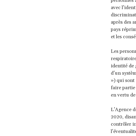
personnes a
avec l’ident
discriminat
après des 
pays réprim
et les cons
Les personn
respiratoir
identité de
d’un systèm
») qui sont
faire parti
en vertu d
L’Agence de
2020, disan
contrôler i
l’éventualit