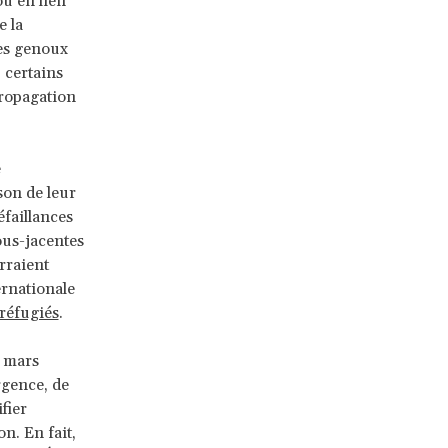
u en lien
e la
les genoux
, certains
 propagation
e
son de leur
éfaillances
ous-jacentes
rraient
ernationale
 réfugiés
.
 mars
rgence, de
fier
n. En fait,