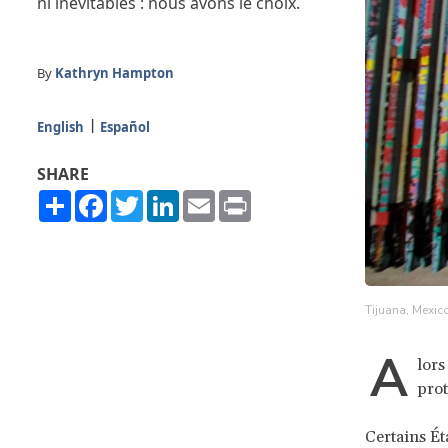
ni inévitables : nous avons le choix.
By
Kathryn Hampton
English
Español
SHARE
Share
Facebook
Twitter
LinkedIn
Email
Print
Tijuana, Mexic
A
lors
prot
Certains Ét