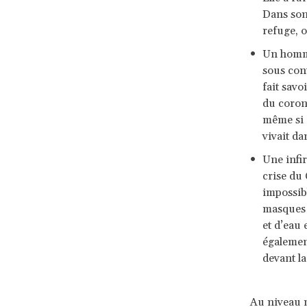
Dans son 
refuge, o
Un homme
sous cont
fait savo
du corona
même si e
vivait da
Une infir
crise du
impossibl
masques 
et d’eau 
également
devant la
Au niveau 