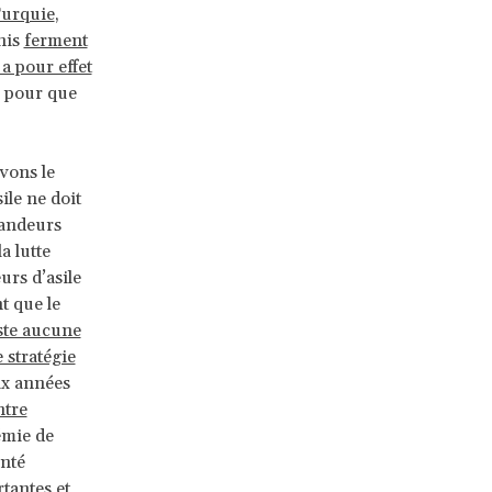
Turquie
,
nis
ferment
a pour effet
pour que
vons le
ile ne doit
mandeurs
a lutte
rs d’asile
t que le
ste aucune
 stratégie
dix années
ntre
émie de
anté
tantes et