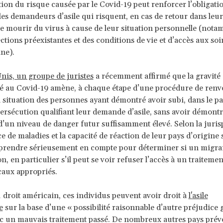
ion du risque causée par le Covid-19 peut renforcer l’obligatio
les demandeurs d’asile qui risquent, en cas de retour dans leur
de mourir du virus à cause de leur situation personnelle (not
ections préexistantes et des conditions de vie et d’accès aux soi
ine).
nis, un groupe de juristes
a récemment affirmé que la gravité
ié au Covid-19 amène, à chaque étape d’une procédure de renvo
 situation des personnes ayant démontré avoir subi, dans le pa
ersécution qualifiant leur demande d’asile, sans avoir démont
 d’un niveau de danger futur suffisamment élevé. Selon la juri
ce de maladies et la capacité de réaction de leur pays d’origine 
 prendre sérieusement en compte pour déterminer si un migra
n, en particulier s’il peut se voir refuser l’accès à un traiteme
caux appropriés.
 droit américain, ces individus peuvent avoir droit à
l'asile
e
sur la base d’une « possibilité raisonnable d’autre préjudice 
c un mauvais traitement passé. De nombreux autres pays prév