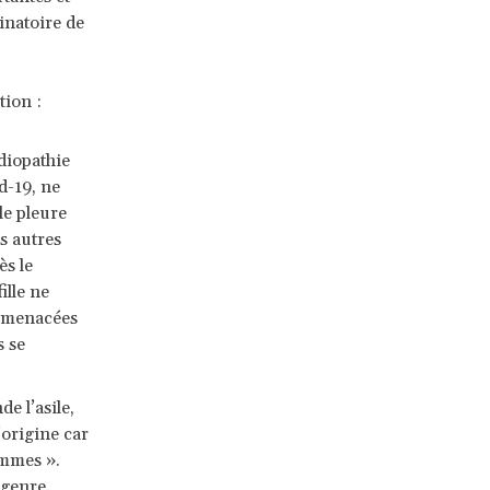
inatoire de
tion :
diopathie
d-19, ne
le pleure
s autres
ès le
ille ne
t menacées
s se
 l’asile,
’origine car
emmes ».
 genre.