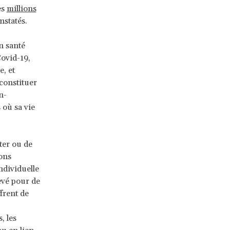
es
millions
nstatés.
n santé
Covid-19,
, et
 constituer
n-
 où sa vie
ter ou de
sons
ndividuelle
levé pour de
frent de
 les