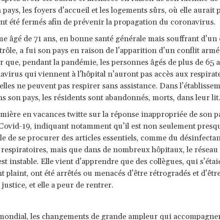
pays, les foyers d’accueil et les logements sûrs, où elle aurait
nt été fermés afin de prévenir la propagation du coronavirus.
 âgé de 71 ans, en bonne santé générale mais souffrant d’un 
rôle, a fui son pays en raison de l’apparition d’un conflit arm
ir que, pendant la pandémie, les personnes âgés de plus de 65 a
virus qui viennent à l’hôpital n’auront pas accès aux respirate
lles ne peuvent pas respirer sans assistance. Dans l’établissem
ns son pays, les résidents sont abandonnés, morts, dans leur lit
mière en vacances twitte sur la réponse inappropriée de son pa
 Covid-19, indiquant notamment qu’il est non seulement presq
e de se procurer des articles essentiels, comme du désinfectan
respiratoires, mais que dans de nombreux hôpitaux, le réseau d
est instable. Elle vient d’apprendre que des collègues, qui s’étai
 plaint, ont été arrêtés ou menacés d’être rétrogradés et d’êtr
 justice, et elle a peur de rentrer.
mondial, les changements de grande ampleur qui accompagnen