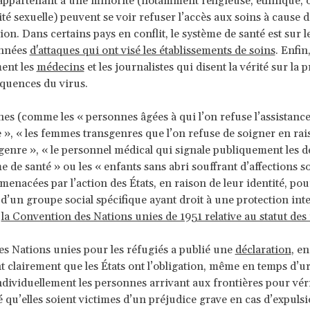
ppartenant à une minorité (notamment religieuse, ethnique, o
ité sexuelle) peuvent se voir refuser l’accès aux soins à cause d
ion. Dans certains pays en conflit, le système de santé est sur 
années
d'attaques qui ont visé les établissements de soins
. Enfin
ent les
médecins
et les journalistes qui disent la vérité sur la
équences du virus.
es (comme les « personnes âgées à qui l’on refuse l’assistanc
e », « les femmes transgenres que l’on refuse de soigner en rai
 genre », « le personnel médical qui signale publiquement les d
e de santé » ou les « enfants sans abri souffrant d’affections s
 menacées par l’action des États, en raison de leur identité, pou
e d’un groupe social spécifique ayant droit à une protection int
e
la Convention des Nations unies de 1951 relative au statut des
s Nations unies pour les réfugiés a publié une
déclaration
,
en
t clairement que les États ont l’obligation, même en temps d’u
ndividuellement les personnes arrivant aux frontières pour véri
é qu’elles soient victimes d’un préjudice grave en cas d’expulsio