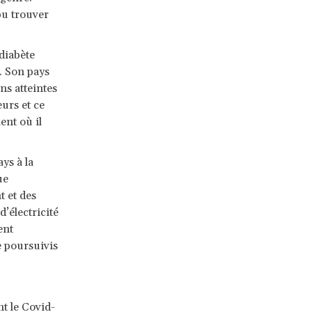
 pu trouver
diabète
é. Son pays
ns atteintes
urs et ce
ent où il
.
ys à la
ue
t et des
’électricité
ent
e poursuivis
t le Covid-