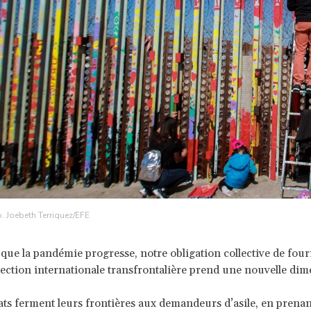
o. Joebeth Terriquez/EFE
 que la pandémie progresse, notre obligation collective de fou
ection internationale transfrontalière prend une nouvelle dim
ats ferment leurs frontières aux demandeurs d’asile, en prenan