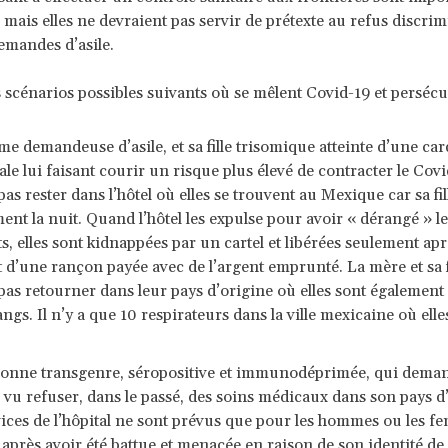
 mais elles ne devraient pas servir de prétexte au refus discrim
demandes d’asile.
 scénarios possibles suivants où se mêlent Covid-19 et persécu
 demandeuse d’asile, et sa fille trisomique atteinte d’une car
le lui faisant courir un risque plus élevé de contracter le Covi
as rester dans l’hôtel où elles se trouvent au Mexique car sa fil
t la nuit. Quand l’hôtel les expulse pour avoir « dérangé » le
, elles sont kidnappées par un cartel et libérées seulement apr
d’une rançon payée avec de l’argent emprunté. La mère et sa f
pas retourner dans leur pays d’origine où elles sont égalemen
angs. Il n’y a que 10 respirateurs dans la ville mexicaine où elle
.
onne transgenre, séropositive et immunodéprimée, qui demande
à vu refuser, dans le passé, des soins médicaux dans son pays d
vices de l’hôpital ne sont prévus que pour les hommes ou les f
i après avoir été battue et menacée en raison de son identité de