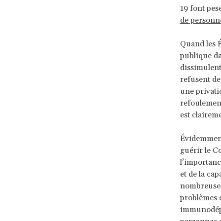
19 font pes
de personne
Quand les É
publique da
dissimulent
refusent de
une privati
refoulement
est clairem
Évidemment
guérir le C
l’importanc
et de la ca
nombreuses 
problèmes c
immunodépr