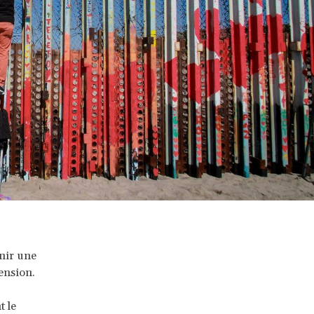
rnir une
ension.
t le