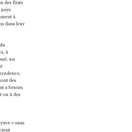
n des États
 pays
amment à
ns dans leur
 du
i, à
ssé, un
ré
sprudence,
sont des
nt a besoin
nt ou à des
grave » sans
oient