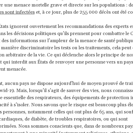
er une menace mortelle grave et directe sur les populations : d
s sont infectées
et, à ce jour, plus de 255 000 décès ont été co
tats ignorent ouvertement les recommandations des experts e
ns les décisions politiques qu’ils prennent pour combattre le 
 des informations sur l’ampleur de la menace de santé publique
 manière discriminatoire les tests ou les traitements, cela peut
on arbitraire de la vie. Ce qui déclenche alors le principe de no
 qui interdit aux États de renvoyer une personne vers un pays
ent menacée.
, aucun pays ne dispose aujourd’hui de moyen prouvé de trai
ovid-19. Mais, lorsqu’il s’agit de sauver des vies, nous connais
e essentielle des respirateurs, des équipements de protection i
pacité à s’isoler. Nous savons que le risque est beaucoup plus é
personnes, notamment celles qui ont plus de 65 ans, qui souf
ardiaques, de diabète, de troubles respiratoires, ou qui sont
imées. Nous sommes conscients que, dans de nombreux pays,