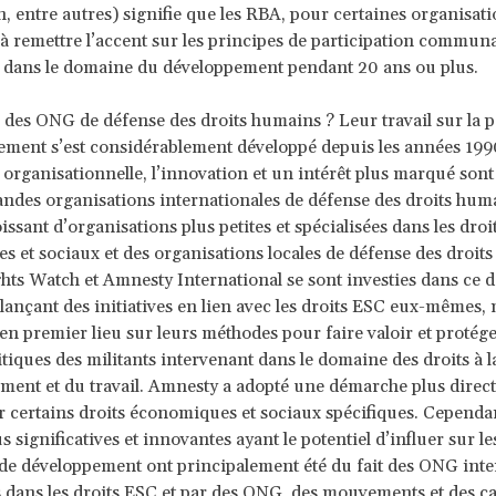
n, entre autres) signifie que les RBA, pour certaines organisati
à remettre l’accent sur les principes de participation commun
 dans le domaine du développement pendant 20 ans ou plus.
l des ONG de défense des droits humains ? Leur travail sur la p
ement s’est considérablement développé depuis les années 199
 organisationnelle, l’innovation et un intérêt plus marqué sont
andes organisations internationales de défense des droits hum
ssant d’organisations plus petites et spécialisées dans les droi
 et sociaux et des organisations locales de défense des droit
s Watch et Amnesty International se sont investies dans ce 
lançant des initiatives en lien avec les droits ESC eux-mêmes,
en premier lieu sur leurs méthodes pour faire valoir et protéger
litiques des militants intervenant dans le domaine des droits à l
ment et du travail. Amnesty a adopté une démarche plus direct
 certains droits économiques et sociaux spécifiques. Cependan
us significatives et innovantes ayant le potentiel d’influer sur l
de développement ont principalement été du fait des ONG inte
s dans les droits ESC et par des ONG, des mouvements et des 