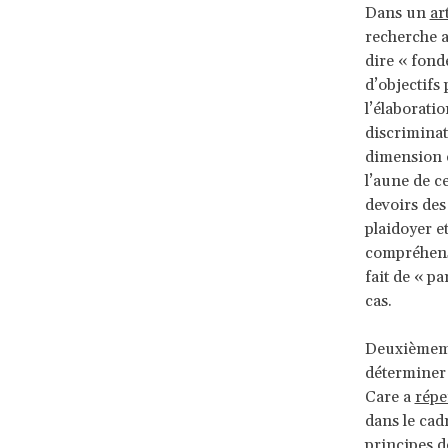
Dans un
ar
recherche a
dire « fond
d’objectifs 
l’élaborati
discriminat
dimension é
l’aune de c
devoirs des
plaidoyer e
compréhensi
fait de « pa
cas.
Deuxièmemen
déterminer 
Care a
répe
dans le cadr
principes d