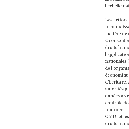
l’échelle na
Les actions
reconnaissa
matière de 
« consentem
droits huma
l’applicati
nationales,
de l’organi
économiques
d’héritage.
autorités p
années à ve
contrôle de
renforcer l
OMD, et les
droits huma