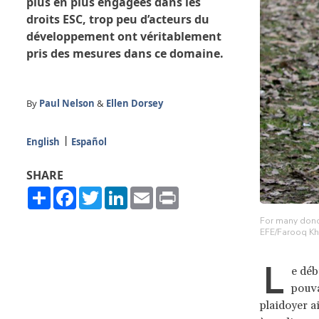
plus en plus engagées dans les
droits ESC, trop peu d’acteurs du
développement ont véritablement
pris des mesures dans ce domaine.
By
Paul Nelson
&
Ellen Dorsey
English
Español
SHARE
Share
Facebook
Twitter
LinkedIn
Email
Print
For many donor
EFE/Farooq K
L
e déb
pouva
plaidoyer a