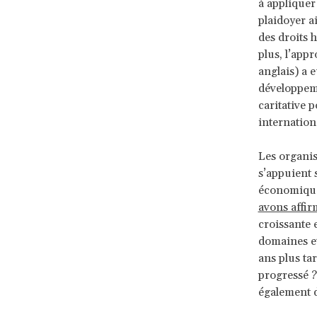
à appliquer
plaidoyer a
des droits 
plus, l’app
anglais) a 
développeme
caritative 
internation
Les organis
s’appuient 
économique 
avons affi
croissante 
domaines et
ans plus ta
progressé ?
également d