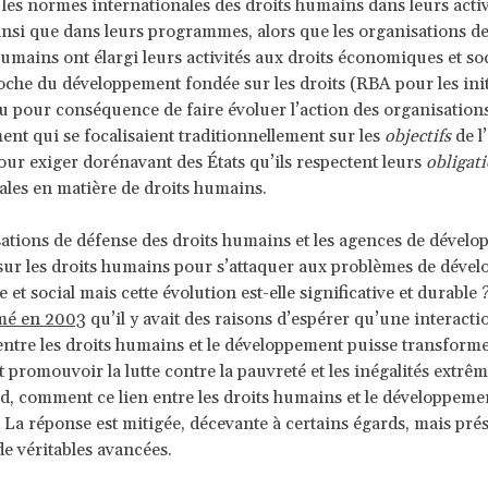
 les normes internationales des droits humains dans leurs activ
insi que dans leurs programmes, alors que les organisations d
humains ont élargi leurs activités aux droits économiques et so
roche du développement fondée sur les droits (RBA pour les init
eu pour conséquence de faire évoluer l’action des organisation
nt qui se focalisaient traditionnellement sur les
objectifs
de l
pour exiger dorénavant des États qu’ils respectent leurs
obligat
ales en matière de droits humains.
ations de défense des droits humains et les agences de dével
sur les droits humains pour s’attaquer aux problèmes de déve
et social mais cette évolution est-elle significative et durable 
rmé en 2003
qu’il y avait des raisons d’espérer qu’une interacti
entre les droits humains et le développement puisse transforme
 promouvoir la lutte contre la pauvreté et les inégalités extrê
rd, comment ce lien entre les droits humains et le développement
 La réponse est mitigée, décevante à certains égards, mais pré
e véritables avancées.