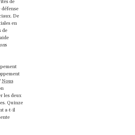
ités de
e défense
ciaux. De
iales en
s de
’aide
ion
s
oppement
loppement
?
Nous
on
r les deux
mes. Quinze
 a-t-il
sente