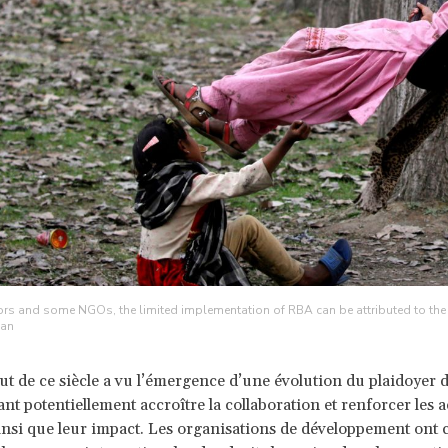
s and some NGOs, the limited implementation of RBA can be attributed to the
han
ut de ce siècle a vu l’émergence d’une évolution du plaidoyer
nt potentiellement accroître la collaboration et renforcer les a
insi que leur impact. Les organisations de développement on