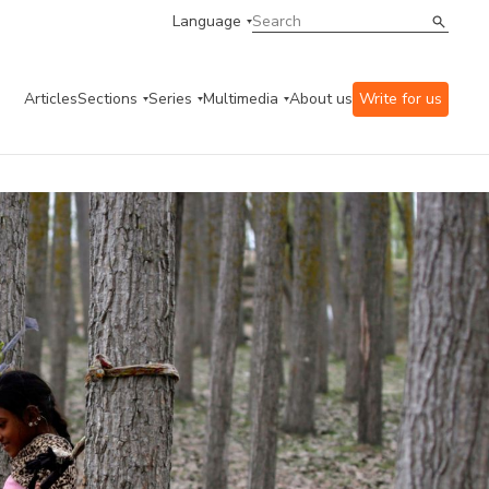
Language
Articles
Sections
Series
Multimedia
About us
Write for us