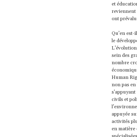
et éducatio
reviennent 
ont prévalu
Qu’en est-i
le développ
L’évolution
sein des gr
nombre croi
économiques
Human Right
non pas en 
s’appuyant 
civils et po
l’environne
appuyée sur
activités pl
en matière 
spécialisée