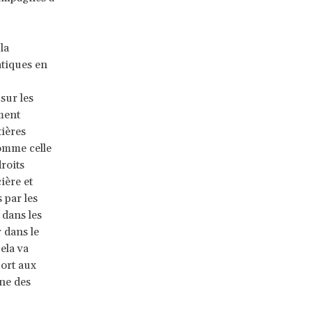
la
atiques en
sur les
ment
tières
omme celle
droits
ière et
s par les
 dans les
 dans le
ela va
port aux
ne des