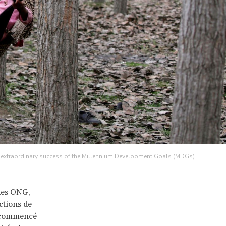
 extraordinary success of the Millennium Development Goals (MDGs).
 des ONG,
ctions de
t commencé