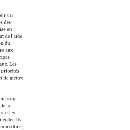
our un
s des
ise en
t de l’aide
on du
bre aux
cipes
aux. Les
 priorités
et de mettre
nels ont
de la
 sur les
 collectifs
 nourriture,