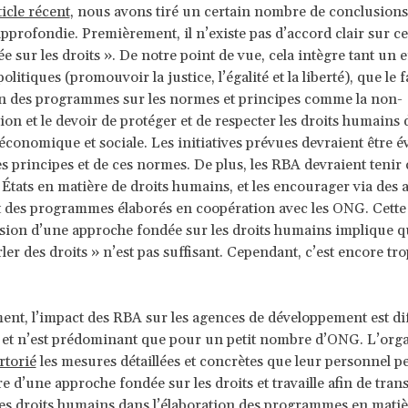
ticle récent
, nous avons tiré un certain nombre de conclusions
pprofondie. Premièrement, il n’existe pas d’accord clair sur c
ée sur les droits ». De notre point de vue, cela intègre tant un
politiques (promouvoir la justice, l’égalité et la liberté), que le 
on des programmes sur les normes et principes comme la non-
ion et le devoir de protéger et de respecter les droits humains 
conomique et sociale. Les initiatives prévues devraient être é
es principes et de ces normes. De plus, les RBA devraient tenir
 États en matière de droits humains, et les encourager via des a
t des programmes élaborés en coopération avec les ONG. Cette
on d’une approche fondée sur les droits humains implique qu
rler des droits » n’est pas suffisant. Cependant, c’est encore tr
t, l’impact des RBA sur les agences de développement est diff
et n’est prédominant que pour un petit nombre d’ONG. L’orga
rtorié
les mesures détaillées et concrètes que leur personnel p
e d’une approche fondée sur les droits et travaille afin de trans
es droits humains dans l’élaboration des programmes en matiè