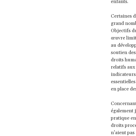
enfants.
Certaines d
grand nombr
Objectifs d
œuvre limit
au dévelop
soutien des
droits huma
relatifs au
indicateurs 
essentielle
en place de
Concernant 
également j
pratique en 
droits proc
n’aient pas 