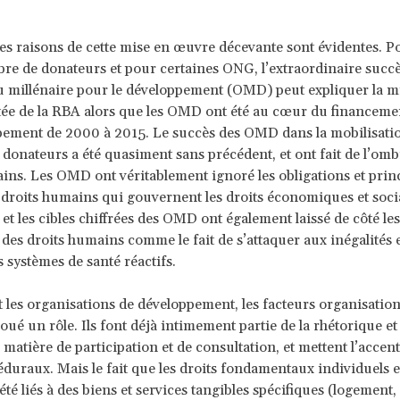
es raisons de cette mise en œuvre décevante sont évidentes. P
e de donateurs et pour certaines ONG, l’extraordinaire succè
u millénaire pour le développement (OMD) peut expliquer la m
ée de la RBA alors que les OMD ont été au cœur du financemen
pement de 2000 à 2015. Le succès des OMD dans la mobilisati
 donateurs a été quasiment sans précédent, et ont fait de l’om
ins. Les OMD ont véritablement ignoré les obligations et prin
x droits humains qui gouvernent les droits économiques et soci
et les cibles chiffrées des OMD ont également laissé de côté les
s des droits humains comme le fait de s’attaquer aux inégalités 
s systèmes de santé réactifs.
les organisations de développement, les facteurs organisation
oué un rôle. Ils font déjà intimement partie de la rhétorique et 
matière de participation et de consultation, et mettent l’accent
éduraux. Mais le fait que les droits fondamentaux individuels et
été liés à des biens et services tangibles spécifiques (logement,