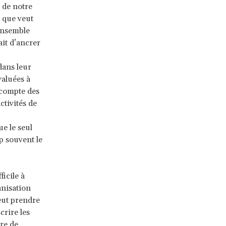
 de notre
e que veut
 ensemble
fait d’ancrer
dans leur
valuées à
 compte des
ctivités de
e le seul
op souvent le
icile à
nisation
eut prendre
crire les
re de