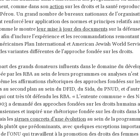
ent, comme dans son
action
sur les droits et la santé reproduc
Pérou. Un grand nombre de bureaux nationaux de l’organisati
t renforcé leur application des normes et principes relatifs aux
comme le montre
leur mise à jour des documents
sur la défense
 afin d’inclure l’expérience et les recommandations remontant 
éricaines Plan International et American Jewish World Serv
des variantes différentes de l’approche fondée sur les droits.
part des grands donateurs influents dans le domaine du dévelo
ée par les RBA au sein de leurs programmes ou analyses n’est
ême les affirmations rhétoriques des approches fondées sur les
s au second plan au sein du DFID, du Sida, du PNUD, et d’aut
ui ont très tôt défendu les RBA. « L’entente commune » des N
03 a demandé des approches fondées sur les droits humains a
siennes et inspiré une rhétorique fondée sur les droits dans l
is les
signes concrets d’une évolution
au sein de la programm
s plutôt que prédominants, avec quelques exceptions importa
 de l’ONU qui travaillent à la promotion des droits des femmes 