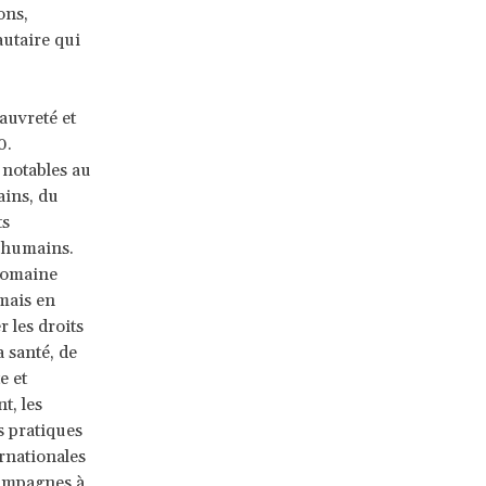
ons,
autaire qui
auvreté et
0.
 notables au
ains, du
ts
s humains.
domaine
 mais en
 les droits
a santé, de
e et
t, les
es pratiques
rnationales
campagnes à