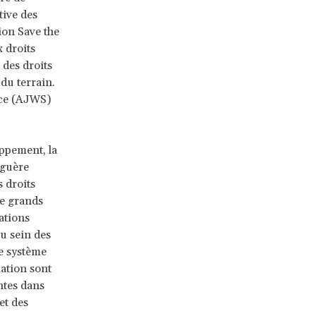
tive des
on Save the
 droits
 des droits
du terrain.
ice (AJWS)
ppement, la
 guère
 droits
re grands
ations
u sein des
e système
ation sont
ntes dans
et des