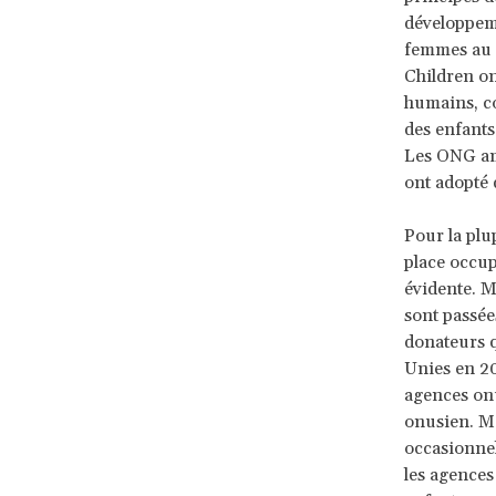
développem
femmes au 
Children on
humains, 
des enfants
Les ONG am
ont adopté 
Pour la plu
place occup
évidente. M
sont passée
donateurs q
Unies en 20
agences onu
onusien. Ma
occasionnel
les agences