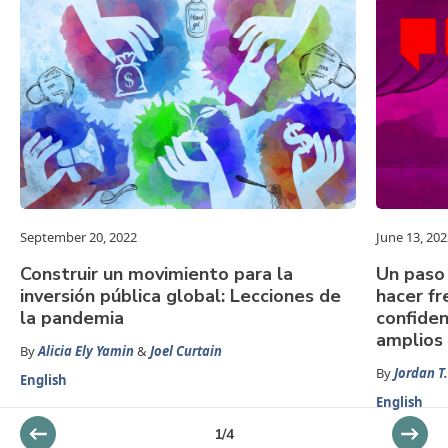
September 20, 2022
June 13, 202
Construir un movimiento para la
Un paso 
inversión pública global: Lecciones de
hacer fr
la pandemia
confide
amplios
By
Alicia Ely Yamin
&
Joel Curtain
By
Jordan T.
English
English
1
/
4