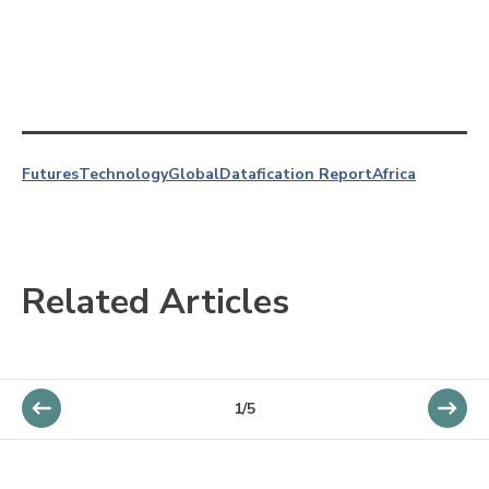
Futures
Technology
Global
Datafication Report
Africa
Related Articles
1/5