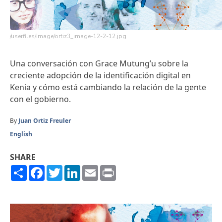
/userfiles/image/ortiz3_image-12-2-12.jpg
Una conversación con Grace Mutung’u sobre la
creciente adopción de la identificación digital en
Kenia y cómo está cambiando la relación de la gente
con el gobierno.
By
Juan Ortiz Freuler
English
SHARE
Share
Facebook
Twitter
LinkedIn
Email
Print