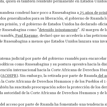
da, quien es también residente permanente en Estados Unidos
ruandesa condenó hace poco a Rusesabagina a
25 años de pris
ados generalizados para su liberación, el gobierno de Ruanda l
n prisión, y el gobierno de Estados Unidos ha declarado oficia
de Rusesabagina como "
detenido injustamente
". Al margen de l
ruandés,
Paul Kagame
, declaró que no accedería a las peticion
de Rusesabagina a menos que Estados Unidos lanzara una inva
sistema judicial por parte del gobierno ruandés para encarcelar
políticos como Rusesabagina y su postura opresiva hacia la di
atención internacional hacia la Corte Africana de Derechos Hu
 (
ACtHPR
). Sin embargo, la retirada por parte de Ruanda
del a
 la Corte Africana de Derechos Humanos y de los Pueblos el 1
bién ha suscitado preocupación sobre la protección de los de
a autoridad de la Corte Africana de Derechos Humanos y de l
 del acceso por parte de Ruanda ha fomentado una tendencia s