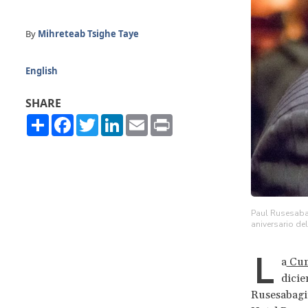
By
Mihreteab Tsighe Taye
English
SHARE
Share
Facebook
Twitter
LinkedIn
Email
Print
Paul Rusesabag
aniversario del
L
a
Cum
dicie
Rusesabagin