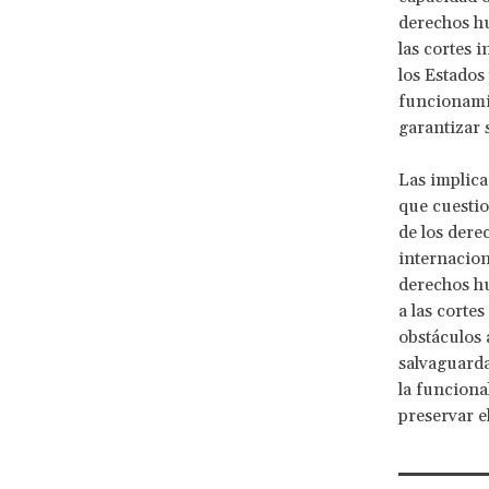
derechos hu
las cortes 
los Estados
funcionamie
garantizar s
Las implica
que cuestio
de los dere
internacion
derechos h
a las corte
obstáculos 
salvaguarda
la funciona
preservar e