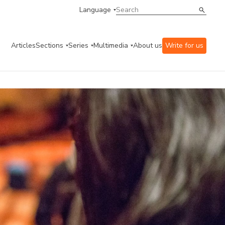
Language
Articles
Sections
Series
Multimedia
About us
Write for us