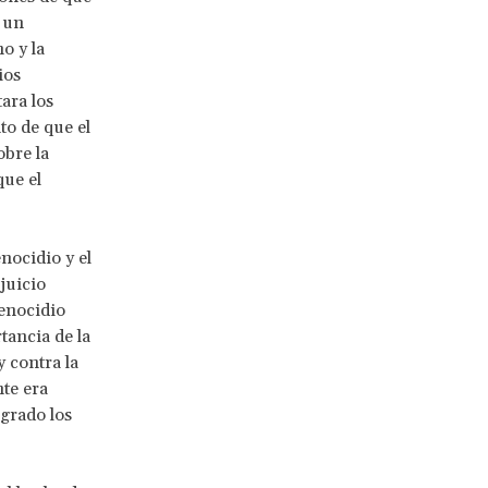
 un
o y la
ios
ara los
to de que el
obre la
que el
nocidio y el
juicio
genocidio
tancia de la
y contra la
te era
grado los