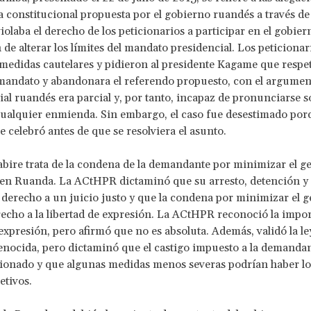
 constitucional propuesta por el gobierno ruandés a través de
iolaba el derecho de los peticionarios a participar en el gobiern
 de alterar los límites del mandato presidencial. Los peticionar
 medidas cautelares y pidieron al presidente Kagame que respet
 mandato y abandonara el referendo propuesto, con el argumen
ial ruandés era parcial y, por tanto, incapaz de pronunciarse s
cualquier enmienda. Sin embargo, el caso fue desestimado por
e celebró antes de que se resolviera el asunto.
abire trata de la condena de la demandante por minimizar el ge
en Ruanda. La ACtHPR dictaminó que su arresto, detención y 
 derecho a un juicio justo y que la condena por minimizar el 
recho a la libertad de expresión. La ACtHPR reconoció la impor
 expresión, pero afirmó que no es absoluta. Además, validó la le
enocida, pero dictaminó que el castigo impuesto a la demandan
ionado y que algunas medidas menos severas podrían haber lo
tivos.