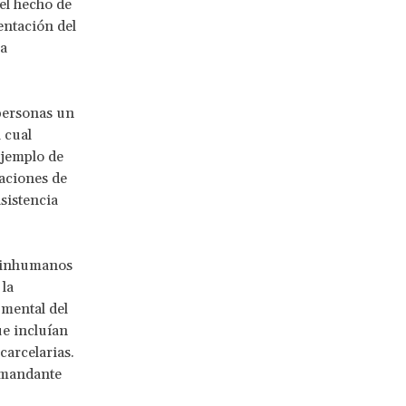
el hecho de
entación del
la
 personas un
 cual
jemplo de
laciones de
sistencia
, inhumanos
 la
 mental del
e incluían
carcelarias.
demandante