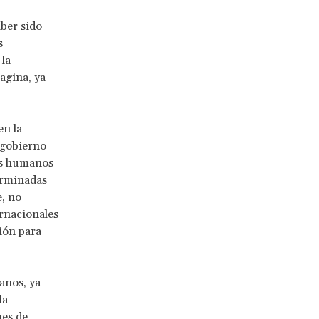
aber sido
s
 la
agina, ya
en la
 gobierno
hos humanos
erminadas
e, no
ernacionales
ión para
anos, ya
la
nes de