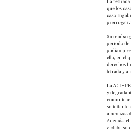
La retirada
que los cas
caso Ingabi
prerrogativ
Sin embargo
periodo de 
podían pres
ello, en el
derechos hu
letrada y a 
La ACtHPR d
y degradante
comunicació
solicitante
amenazas de
Además, el 
violaba su 