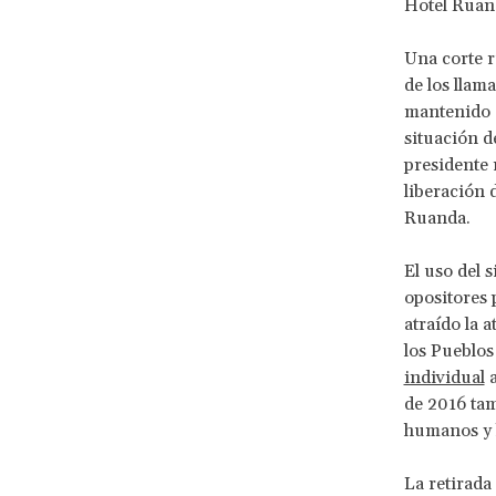
Hotel Ruan
Una corte 
de los llam
mantenido e
situación 
presidente 
liberación 
Ruanda.
El uso del 
opositores 
atraído la 
los Pueblos
individual
a
de 2016 tam
humanos y l
La retirada