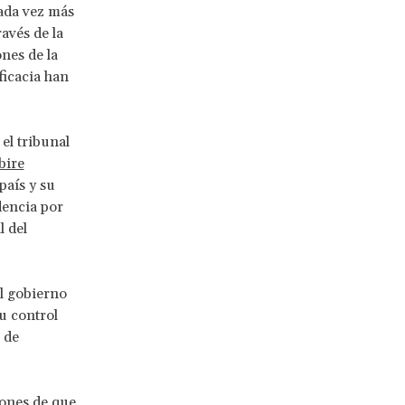
cada vez más
avés de la
nes de la
eficacia han
el tribunal
bire
país y su
dencia por
 del
el gobierno
u control
 de
iones de que