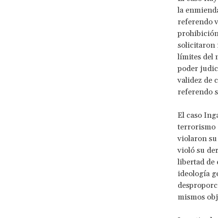
la enmienda
referendo v
prohibición
solicitaron
límites del
poder judic
validez de 
referendo s
El caso Ing
terrorismo 
violaron su
violó su de
libertad de
ideología g
desproporc
mismos obje