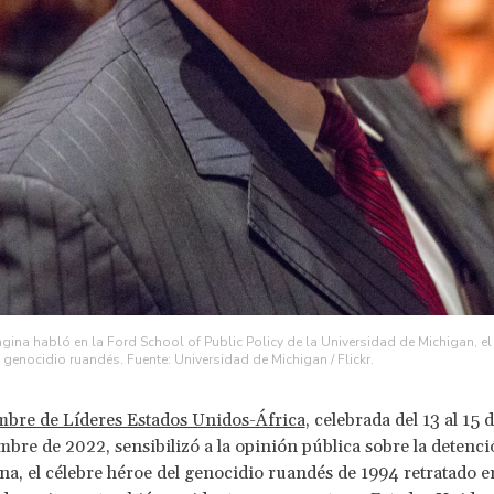
ina habló en la Ford School of Public Policy de la Universidad de Michigan, e
 genocidio ruandés. Fuente: Universidad de Michigan / Flickr.
bre de Líderes Estados Unidos-África
, celebrada del 13 al 15 
mbre de 2022, sensibilizó a la opinión pública sobre la detenci
a, el célebre héroe del genocidio ruandés de 1994 retratado en