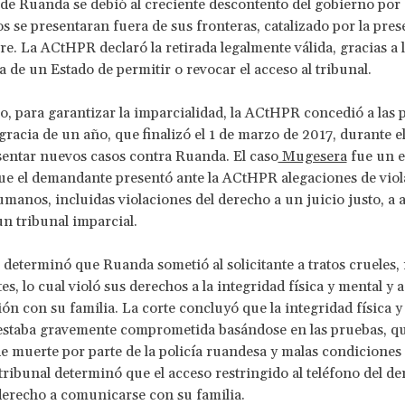
 de Ruanda se debió al creciente descontento del gobierno por 
os se presentaran fuera de sus fronteras, catalizado por la pres
re. La ACtHPR declaró la retirada legalmente válida, gracias a 
a de un Estado de permitir o revocar el acceso al tribunal.
, para garantizar la imparcialidad, la ACtHPR concedió a las
gracia de un año, que finalizó el 1 de marzo de 2017, durante el
entar nuevos casos contra Ruanda. El caso
Mugesera
fue un e
 que el demandante presentó ante la ACtHPR alegaciones de vio
manos, incluidas violaciones del derecho a un juicio justo, a a
un tribunal imparcial.
eterminó que Ruanda sometió al solicitante a tratos crueles
s, lo cual violó sus derechos a la integridad física y mental y a
n con su familia. La corte concluyó que la integridad física y
 estaba gravemente comprometida basándose en las pruebas, qu
 muerte por parte de la policía ruandesa y malas condiciones 
tribunal determinó que el acceso restringido al teléfono del 
derecho a comunicarse con su familia.