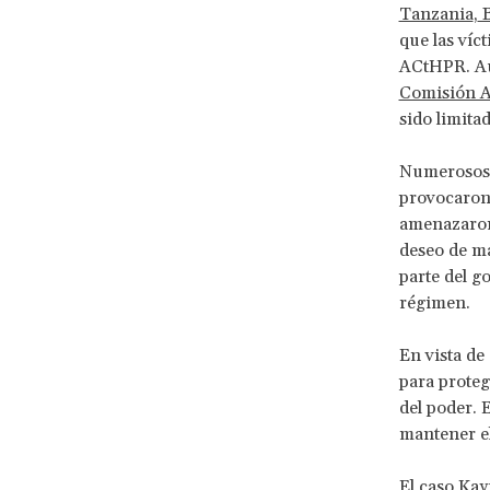
Tanzania
,
B
que las víc
ACtHPR. Aun
Comisión A
sido limitad
Numerosos c
provocaron 
amenazaron 
deseo de ma
parte del g
régimen.
En vista de
para proteg
del poder. 
mantener el
El caso Kay