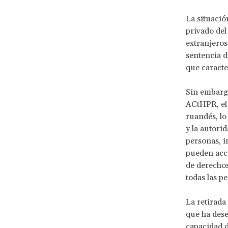
La situació
privado del
extranjeros
sentencia d
que caracte
Sin embargo
ACtHPR, el 
ruandés, lo
y la autori
personas, i
pueden acc
de derechos
todas las p
La retirada
que ha dese
capacidad d