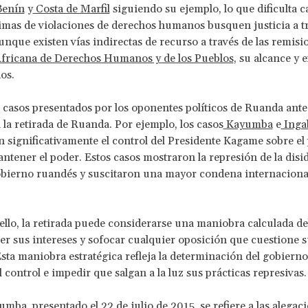
enín
y
Costa de Marfil
siguiendo su ejemplo, lo que dificulta 
timas de violaciones de derechos humanos busquen justicia a tr
que existen vías indirectas de recurso a través de las remisio
fricana de Derechos Humanos y de los Pueblos
, su alcance y 
os.
asos presentados por los oponentes políticos de Ruanda ante 
la retirada de Ruanda. Por ejemplo, los casos
Kayumba
e
Inga
significativamente el control del Presidente Kagame sobre el 
ntener el poder. Estos casos mostraron la represión de la disi
obierno ruandés y suscitaron una mayor condena internacional
 ello, la retirada puede considerarse una maniobra calculada d
er sus intereses y sofocar cualquier oposición que cuestione s
Esta maniobra estratégica refleja la determinación del gobierno
 control e impedir que salgan a la luz sus prácticas represivas.
umba, presentado el 22 de julio de 2015, se refiere a las alegac