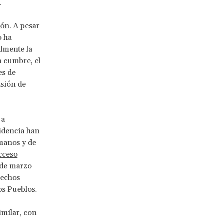
.
ión
. A pesar
o ha
lmente la
a cumbre, el
es de
sión de
 a
sidencia han
manos y de
cceso
 de marzo
rechos
os Pueblos.
imilar, con