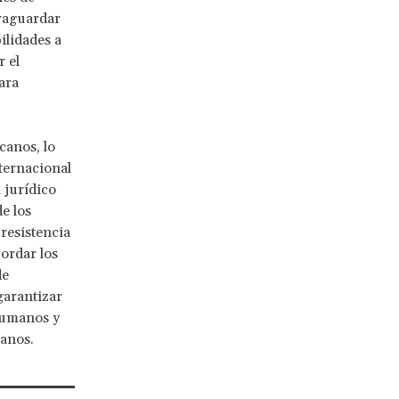
lvaguardar
ilidades a
 el
ara
canos, lo
nternacional
 jurídico
e los
resistencia
bordar los
de
garantizar
 humanos y
manos.