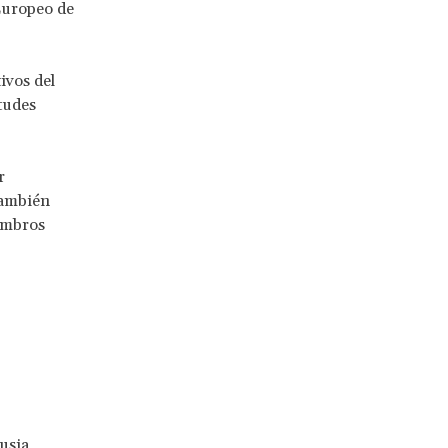
 Europeo de
ivos del
tudes
r
también
iembros
usia