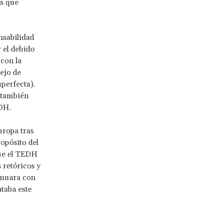
as que
nsabilidad
 el debido
con la
ejo de
perfecta).
e también
EDH.
uropa tras
opósito del
ue el TEDH
 retóricos y
inuara con
taba este