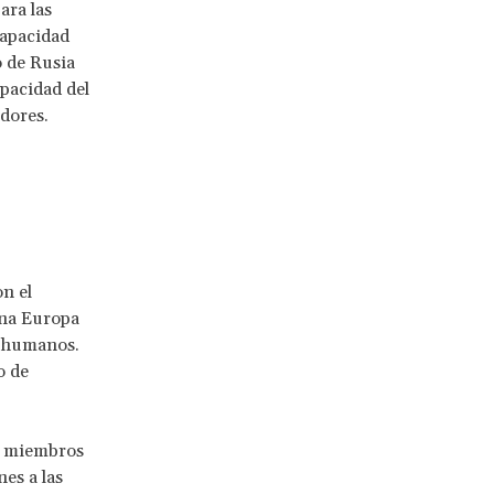
ara las
capacidad
o de Rusia
apacidad del
dores.
n el
una Europa
s humanos.
o de
s miembros
es a las