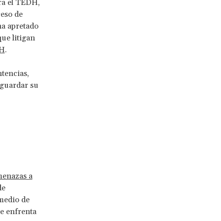
ra el TEDH,
ceso de
ha apretado
ue litigan
DH
.
ntencias,
aguardar su
menazas a
de
 medio de
se enfrenta