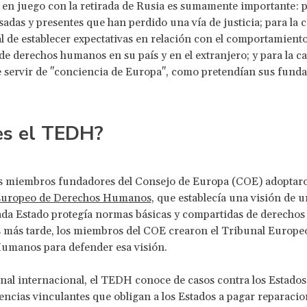
 en juego con la retirada de Rusia es sumamente importante: p
sadas y presentes que han perdido una vía de justicia; para la 
l de establecer expectativas en relación con el comportamient
de derechos humanos en su país y en el extranjero; y para la c
 servir de "conciencia de Europa", como pretendían sus funda
es el TEDH?
os miembros fundadores del Consejo de Europa (COE) adoptaro
Europeo de Derechos Humanos
, que establecía una visión de 
ada Estado protegía normas básicas y compartidas de derecho
 más tarde, los miembros del COE crearon el Tribunal Europe
umanos para defender esa visión.
al internacional, el TEDH conoce de casos contra los Estado
tencias vinculantes que obligan a los Estados a pagar reparacion