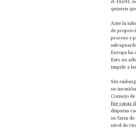
el TEDH, no
quieren que
Ante la sal
de proporci
proceso y p
salvaguarda
Europa ha d
Esto no sól
impide a la
Sin embargo
su invasión
Consejo de
fue capaz d
disputas ca
su farsa de
nivel de vi