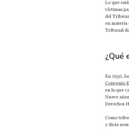
Lo que está
víctimas pa
del Tribuna
en materia 
Tribunal de
¿Qué 
En 1950, l
Convenio 
en la que c
Nueve años
Derechos H
Como tribun
y dicta sen