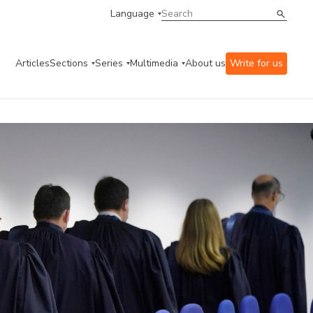
Language
Articles
Sections
Series
Multimedia
About us
Write for us