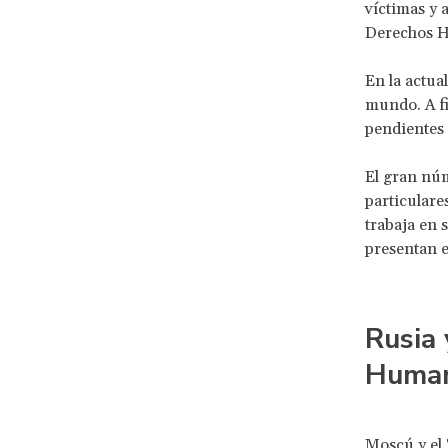
víctimas y 
Derechos 
En la actua
mundo. A fi
pendientes 
El gran núm
particulare
trabaja en 
presentan e
Rusia 
Huma
Moscú y el