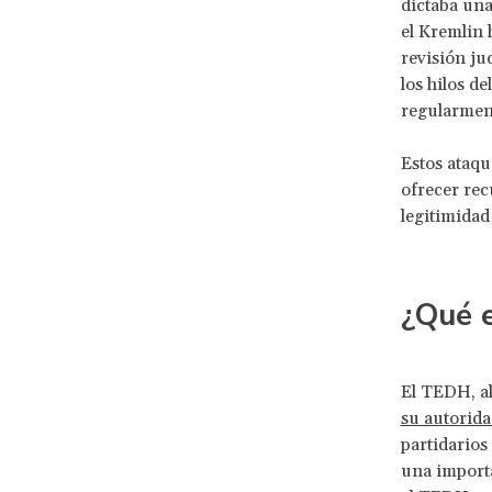
dictaba una
el Kremlin 
revisión jud
los hilos d
regularment
Estos ataqu
ofrecer rec
legitimidad
¿Qué e
El TEDH, al
su autorida
partidarios
una importa