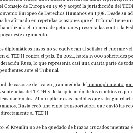
el Consejo de Europa en 1996 y aceptó la jurisdicción del TE
l Convenio Europeo de Derechos Humanos en 1998. Desde su ad
 ha afirmado en repetidas ocasiones que el Tribunal tiene un
 ha utilizado el número de peticiones presentadas contra la Fe
apoyar este argumento.
os diplomáticos rusos no se equivocan al señalar el enorme v
 en el TEDH contra el país. En 2021, había
17 000 solicitudes p
deración
Rusa
, lo que representa casi una cuarta parte de toda
 pendientes ante el Tribunal.
ud de casos se deriva en gran medida del
incumplimiento por 
s sentencias del TEDH y de la aplicación de los cambios requer
íticas nacionales. Al no aplicar esas medidas que salvaguardarí
manos, Rusia creó una cinta transportadora que envió las rep
 directamente al TEDH.
o, el Kremlin no se ha quedado de brazos cruzados mientras 