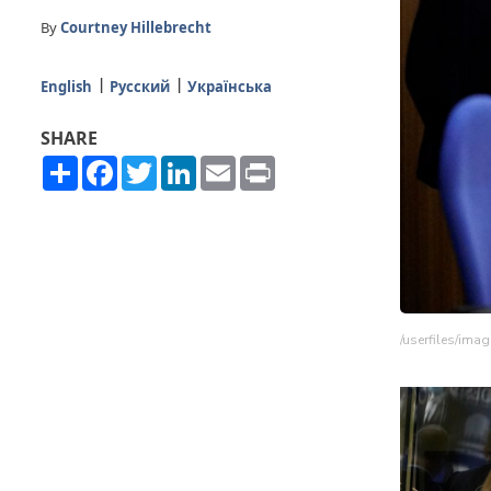
By
Courtney Hillebrecht
English
Русский
Українська
SHARE
Share
Facebook
Twitter
LinkedIn
Email
Print
/userfiles/ima