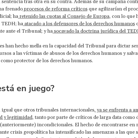
 sentencia tras otra en su contra. Además de su campaña cont
ha frenado
procesos de reforma críticos
que agilizarían el pro
icial; ha
retenido las cuotas al Consejo de Europa
, con lo que 
el TEDH; ha
atacado a los defensores de los derechos humanos
q
e ante el Tribunal; y ha
socavado la doctrina jurídica del TE
es han hecho mella en la capacidad del Tribunal para dictar se
ursos a las víctimas de abusos de los derechos humanos y salv
 como protector de los derechos humanos.
stá en juego?
 igual que otros tribunales internacionales,
ya se enfrenta a a
d y legitimidad
, tanto por parte de críticos de larga data como 
 (anteriormente) incondicionales. El hecho de encontrarse en
nte crisis geopolítica ha intensificado las amenazas a las que 