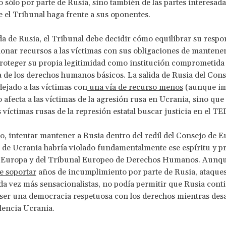
 sólo por parte de Rusia, sino también de las partes interesad
 el Tribunal haga frente a sus oponentes.
ida de Rusia, el Tribunal debe decidir cómo equilibrar su respo
onar recursos a las víctimas con sus obligaciones de mantener
roteger su propia legitimidad como institución comprometida 
 de los derechos humanos básicos. La salida de Rusia del Cons
ejado a las víctimas con
una vía de recurso menos
(aunque im
o afecta a las víctimas de la agresión rusa en Ucrania, sino qu
s víctimas rusas de la represión estatal buscar justicia en el T
, intentar mantener a Rusia dentro del redil del Consejo de E
 de Ucrania habría violado fundamentalmente ese espíritu y pr
 Europa y del Tribunal Europeo de Derechos Humanos. Aunq
e soportar
años de incumplimiento por parte de Rusia, ataques
da vez más sensacionalistas, no podía permitir que Rusia cont
 ser una democracia respetuosa con los derechos mientras desa
olencia Ucrania.