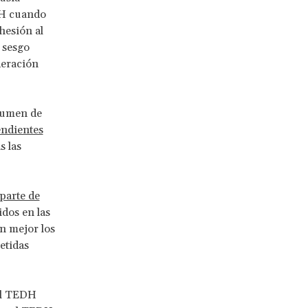
DH cuando
hesión al
 sesgo
deración
olumen de
endientes
s las
parte de
idos en las
an mejor los
etidas
el TEDH