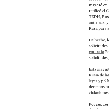
ingresó en 
ratificó e
TEDH, Rusia
antirruso y
Rusa para 
De hecho, l
solicitudes
contra la
Fe
solicitudes
Esta magnit
Rusia
de la
leyes y pol
derechos hu
violaciones
Por supuest