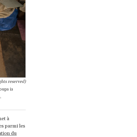
ghts reserved)
oups is
.
et à
es parmi les
ation du