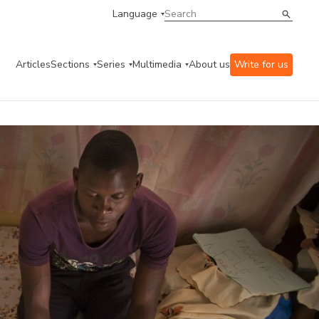
Language
Articles
Sections
Series
Multimedia
About us
Write for us