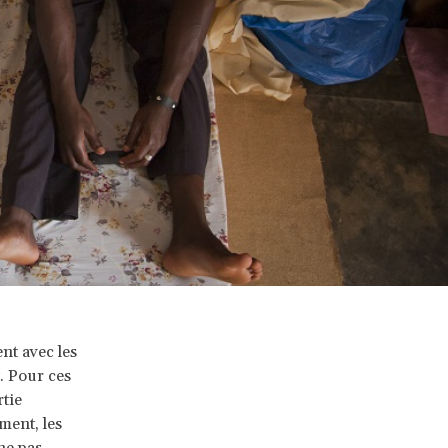
nt avec les
. Pour ces
rtie
ment, les