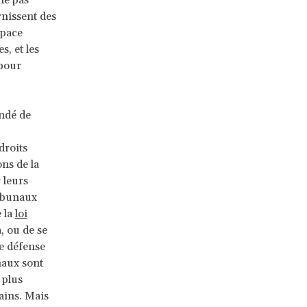
ne pas
rnissent des
space
s, et les
 pour
ndé de
droits
ns de la
 leurs
ribunaux
e la
loi
 ou de se
e défense
naux sont
 plus
ains. Mais