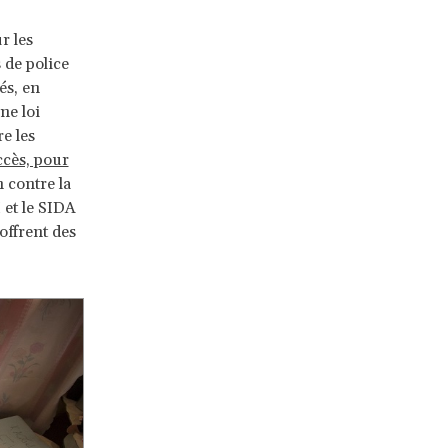
r les
 de police
és, en
ne loi
e les
ccès, pour
n contre la
 et le SIDA
offrent des