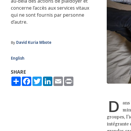
au-delà des actions de plaidoyer et
concerne l’accès aux services vitaux
qui ne sont fournis par personne
d’autre.
By
David Kuria Mbote
English
SHARE
Share
Facebook
Twitter
LinkedIn
Email
Print
D
ans 
mino
groupes, l’i
intégrante 