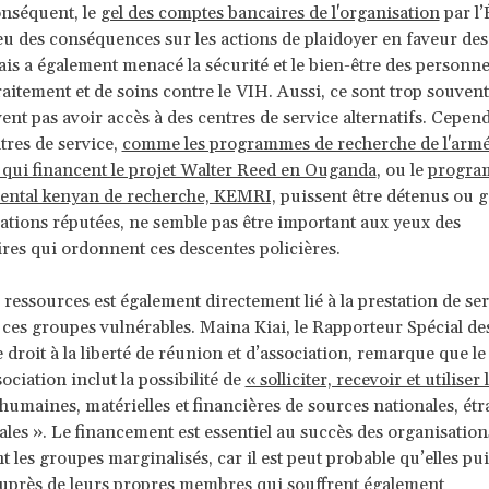
onséquent, le
gel des comptes bancaires de l'organisation
par l’
u des conséquences sur les actions de plaidoyer en faveur des
s a également menacé la sécurité et le bien-être des personne
raitement et de soins contre le VIH. Aussi, ce sont trop souven
nt pas avoir accès à des centres de service alternatifs. Cependa
tres de service,
comme les programmes de recherche de l'arm
qui financent le projet Walter Reed en Ouganda
, ou le
progr
ntal kenyan de recherche, KEMRI,
puissent être détenus ou g
ations réputées, ne semble pas être important aux yeux des
res qui ordonnent ces descentes policières.
 ressources est également directement lié à la prestation de se
 ces groupes vulnérables. Maina Kiai, le Rapporteur Spécial de
 droit à la liberté de réunion et d’association, remarque que le 
sociation inclut la possibilité de
« solliciter, recevoir et utiliser 
humaines, matérielles et financières de sources nationales, étr
ales ». Le financement est essentiel au succès des organisation
t les groupes marginalisés, car il est peut probable qu’elles pui
uprès de leurs propres membres qui souffrent également