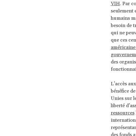
VIH
. Par c
seulement e
humains mai
besoin de t
qui ne peuve
que ces cen
américaine 
gouverneme
des organis
fonctionnai
L’accès aux
bénéfice de
Unies sur le
liberté d’as
ressources
internation
représentan
des fonds a