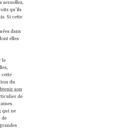
 sexuelles,
its qu’ils
. Si cette
quées dans
ont elles
 le
les,
 cette
tion du
btenir son
ticulier de
taines
x
qui ne
n de
 grandes