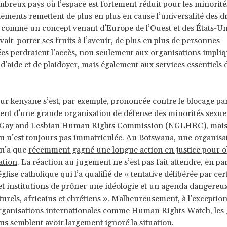
breux pays où l’espace est fortement réduit pour les minorités
ements remettent de plus en plus en cause l’universalité des dro
comme un concept venant d’Europe de l’Ouest et des États-Unis
vait porter ses fruits à l’avenir, de plus en plus de personnes
es perdraient l’accès, non seulement aux organisations impli
 d’aide et de plaidoyer, mais également aux services essentiels d
ur kenyane s’est, par exemple, prononcée contre le blocage par
t d’une grande organisation de défense des minorités sexuel
 Gay and Lesbian Human Rights Commission (NGLHRC)
, mais
n n’est toujours pas immatriculée. Au Botswana, une organisa
n’a que
récemment gagné une longue action en justice pour o
ation
. La réaction au jugement ne s’est pas fait attendre, en par
’église catholique qui l’a qualifié de « tentative délibérée par cer
t institutions de
prôner une idéologie et un agenda dangereu
turels, africains et chrétiens ». Malheureusement, à l’exceptio
organisations internationales comme Human Rights Watch, les
ns semblent avoir largement ignoré la situation.