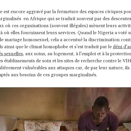
 est encore aggravé par la fermeture des espaces civiques pou
ginalisés en Afrique qui se traduit souvent par des descentes
eux où ces organisations (souvent illégales) mènent leurs activit
là où elles fournissent leurs services. Quand le Nigeria a voté u
 le mariage homosexuel, cela a accentué la discrimination contr
 ainsi que le climat homophobe et s’est traduit par le
déni d’a
és sexuelles
, aux soins, au logement, à l’emploi et à la protectio
es établissements de soin et les sites de recherche contre le VIH
ulièrement vulnérables aux attaques car, de par leur nature, ils 
aptés aux besoins de ces groupes marginalisés.