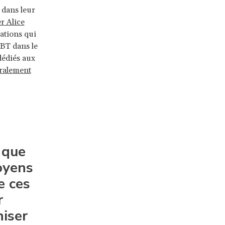
 dans leur
er Alice
sations qui
GBT dans le
dédiés aux
ralement
t que
oyens
e ces
r
niser