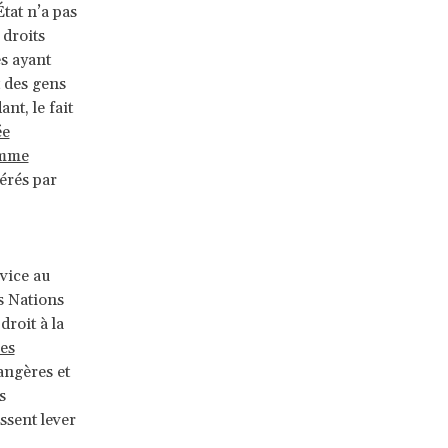
État n’a pas
 droits
s ayant
t des gens
nt, le fait
ée
amme
érés par
rvice au
s Nations
droit à la
les
angères et
s
ssent lever