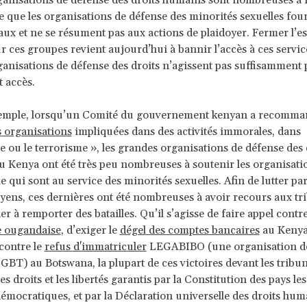
anisations de défense des droits humains sont nombreuses à 
que les organisations de défense des minorités sexuelles fou
taux et ne se résument pas aux actions de plaidoyer. Fermer l’e
r ces groupes revient aujourd’hui à bannir l’accès à ces service
anisations de défense des droits n’agissent pas suffisamment
t accès.
exemple, lorsqu’un Comité du gouvernement kenyan a recomma
s organisations
impliquées dans des activités immorales, dans
e ou le terrorisme », les grandes organisations de défense des 
u Kenya ont été très peu nombreuses à soutenir les organisatio
le qui sont au service des minorités sexuelles. Afin de lutter par
ens, ces dernières ont été nombreuses à avoir recours aux t
er à remporter des batailles. Qu’il s’agisse de faire appel contr
 ougandaise
, d’exiger le
dégel des comptes bancaires
au Kenya,
contre le
refus d'immatriculer
LEGABIBO (une organisation d
LGBT) au Botswana, la plupart de ces victoires devant les tribu
es droits et les libertés garantis par la Constitution des pays les
démocratiques, et par la Déclaration universelle des droits hum