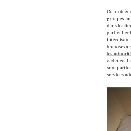
Ce problème
groupes mar
dans les li
particulier 
interdisant
homosexuels
les minorit
violence. L
sont partic
services ad