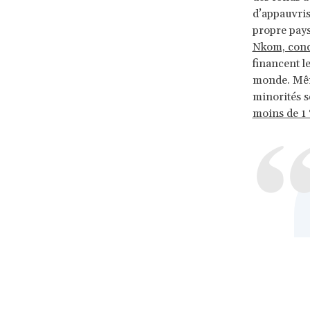
d’appauvri
propre pays
Nkom, conc
financent l
monde. Même
minorités s
moins de 1