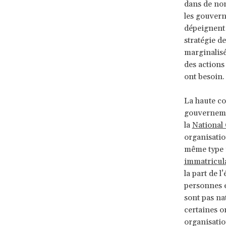
dans de nom
les gouvern
dépeignent 
stratégie de
marginalisé
des actions
ont besoin.
La haute co
gouvernemen
la
National
organisatio
même type 
immatricul
la part de l
personnes e
sont pas na
certaines 
organisatio