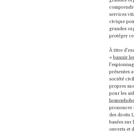
grandes org
comprendre 
services vi
civique pou
grandes org
protéger ce
À titre d’
«
bannir le
l’espionnag
présentes a
société civi
propres moy
pour les aid
homophobe
prononcer 
des droits 
basées sur l
ouverts et 