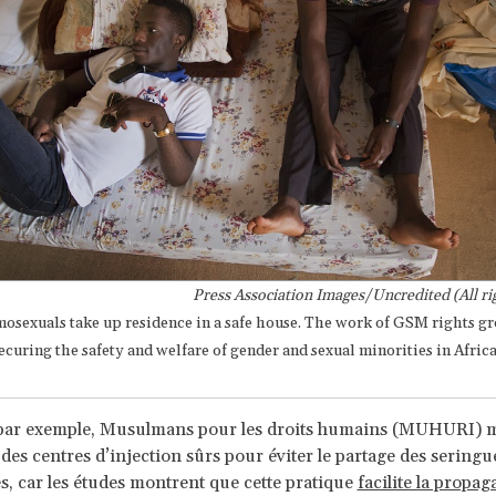
Press Association Images/Uncredited (All ri
sexuals take up residence in a safe house. The work of GSM rights gr
securing the safety and welfare of gender and sexual minorities in Africa
par exemple, Musulmans pour les droits humains (MUHURI) m
 des centres d’injection sûrs pour éviter le partage des seringu
, car les études montrent que cette pratique
facilite la propag