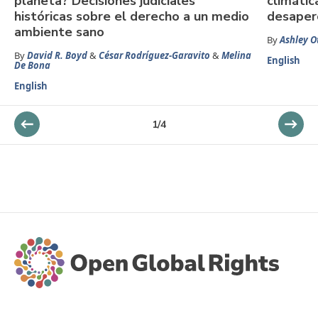
planeta? Decisiones judiciales
climátic
históricas sobre el derecho a un medio
desaper
ambiente sano
By
Ashley O
By
David R. Boyd
&
César Rodríguez-Garavito
&
Melina
English
De Bona
English
1
/
4