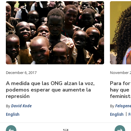
December 6, 2017
November 2
A medida que las ONG alzan la voz,
Para for
podemos esperar que aumente la
hay que 
represión
feminist
By
David Kode
By
Felogen
English
English
F
1
/
4