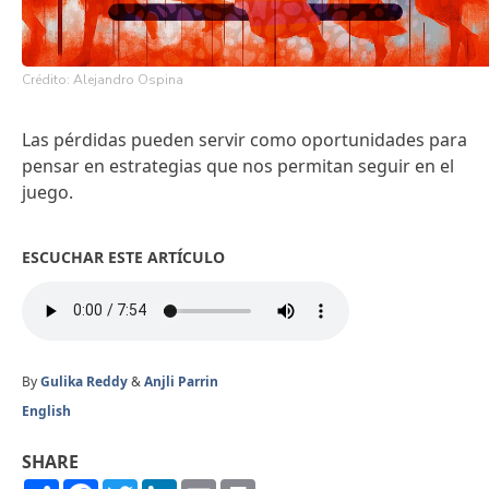
Crédito: Alejandro Ospina
Las pérdidas pueden servir como oportunidades para
pensar en estrategias que nos permitan seguir en el
juego.
ESCUCHAR ESTE ARTÍCULO
By
Gulika Reddy
&
Anjli Parrin
English
SHARE
Share
Facebook
Twitter
LinkedIn
Email
Print