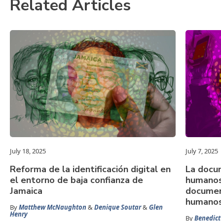
Related Articles
July 18, 2025
July 7, 2025
Reforma de la identificación digital en
La docu
el entorno de baja confianza de
humanos 
Jamaica
documen
humanos
By
Matthew McNaughton
&
Denique Soutar
&
Glen
Henry
By
Benedict