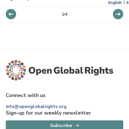
English
E
1
/
4
Connect with us
info@openglobalrights.org
Sign-up for our weekly newsletter
Subscribe