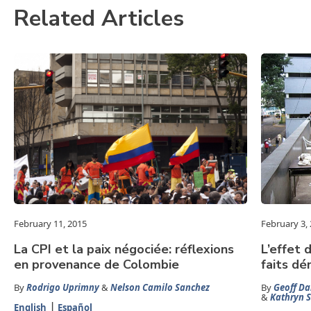
Related Articles
February 11, 2015
February 3,
La CPI et la paix négociée: réflexions
L’effet d
en provenance de Colombie
faits d
By
Rodrigo Uprimny
&
Nelson Camilo Sanchez
By
Geoff Da
&
Kathryn S
English
Español